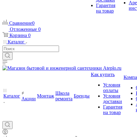
Аре
Гарантия
инс
на товар
Сравнение
0
Отложенные
0
Корзина
0
Каталог
Как купить
Компа
Условия
оплаты
Школа
Каталог
Монтаж
Бренды
Условия
Акции
ремонта
доставки
Гарантия
на товар