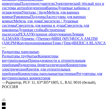
инверторы
Полотенцесушители
Электрический тёплый пол и
системы антиобледенения
Ванны
Душевые кабины и
ограждения
Унитазы / биде
Мебель для ванных
комнат
Раковины
Поддоны
Аксессуары для ванных
комнат
Мебель для дома
Смесители / Душевые
системы
Смеситель для ванны и душа
Смеситель для
раковины
Душевая стойка
Встроенные
пылесосы
РЕХАУ
Кухонное оборудование
Лемарк
(LEMARK)
Термекс (Thermex)
МВИ (MVI)
ROCA
АМ.ПМ
(AM.PM)
Кондиционирование
Тимо (Timo)
IBERICA BLANCA
—
Радиаторы панельные
Радиаторы трубчатые
Конвекторы
внутрипольные
Принадлежности к отопительным
приборам
Радиаторы биметаллические
Конвекторы
электрические
Крепёж для отопительных
приборов
Конвекторы напольные/настенные
Регуляторы для
внутрипольных конвекторов
—
Радиатор, PLV 11, 63*305*1805, L, RAL 9016 (белый),
РОССИЯ