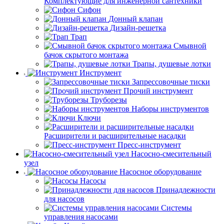
Комплектующие для инженерной сантехники
Сифон
Донный клапан
Дизайн-решетка
Трап
Смывной
бачок скрытого монтажа
Трапы, душевые лотки
Инструмент
Запрессовочные тиски
Прочий инструмент
Труборезы
Наборы инструментов
Ключи
Расширители и расширительные насадки
Пресс-инструмент
Насосно-смесительный
узел
Насосное оборудование
Насосы
Принадлежности
для насосов
Системы
управления насосами