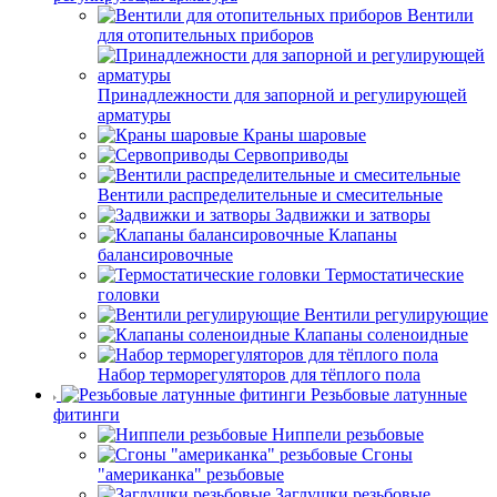
Вентили
для отопительных приборов
Принадлежности для запорной и регулирующей
арматуры
Краны шаровые
Сервоприводы
Вентили распределительные и смесительные
Задвижки и затворы
Клапаны
балансировочные
Термостатические
головки
Вентили регулирующие
Клапаны соленоидные
Набор терморегуляторов для тёплого пола
Резьбовые латунные
фитинги
Ниппели резьбовые
Сгоны
"американка" резьбовые
Заглушки резьбовые