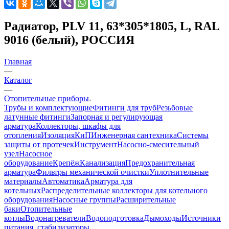
Радиатор, PLV 11, 63*305*1805, L, RAL
9016 (белый), РОССИЯ
Главная
—
Каталог
—
Отопительные приборы
Трубы и комплектующие
Фитинги для труб
Резьбовые
латунные фитинги
Запорная и регулирующая
арматура
Коллекторы, шкафы для
отопления
Изоляция
КиП
Инженерная сантехника
Системы
защиты от протечек
Инструмент
Насосно-смесительный
узел
Насосное
оборудование
Крепёж
Канализация
Предохранительная
арматура
Фильтры механической очистки
Уплотнительные
материалы
Автоматика
Арматура для
котельных
Распределительные коллекторы для котельного
оборудования
Насосные группы
Расширительные
баки
Отопительные
котлы
Водонагреватели
Водоподготовка
Дымоходы
Источники
питания, стабилизаторы,