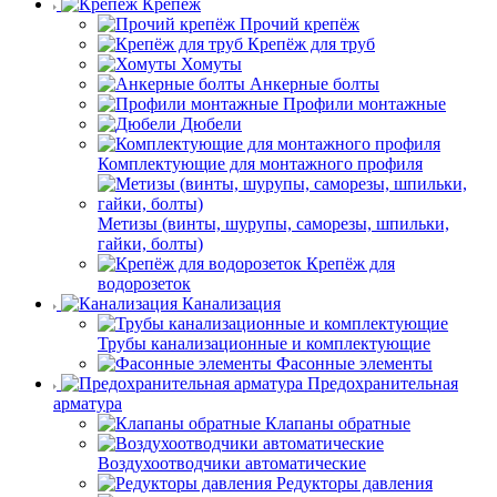
Крепёж
Прочий крепёж
Крепёж для труб
Хомуты
Анкерные болты
Профили монтажные
Дюбели
Комплектующие для монтажного профиля
Метизы (винты, шурупы, саморезы, шпильки,
гайки, болты)
Крепёж для
водорозеток
Канализация
Трубы канализационные и комплектующие
Фасонные элементы
Предохранительная
арматура
Клапаны обратные
Воздухоотводчики автоматические
Редукторы давления