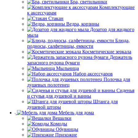
Бра, светильники
Комплектующие
к аксессуарам
Стакан
Ведра, корзины
Дозатор для жидкого
мыла
Блюда,
подносы, салфетницы, емкости
Косметические зеркала
Держатель
запасного рулона бумаги
Мыльница
Набор аксессуаров
Полочка для
душевых полотенец
Сиденья
и стулья для душевой и ванны
Штанга для
душевой шторы
Мебель для дома
Вешалки
Комоды
Обувницы
Прихожие