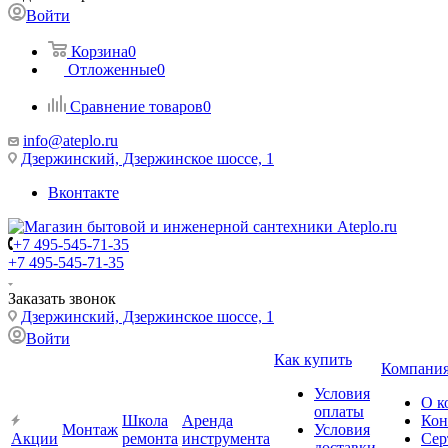
Войти
Корзина
0
Отложенные
0
Сравнение товаров
0
info@ateplo.ru
Дзержинский, Дзержинское шоссе, 1
Вконтакте
+7 495-545-71-35
+7 495-545-71-35
Заказать звонок
Дзержинский, Дзержинское шоссе, 1
Войти
Как купить
Компани
Условия
О к
оплаты
Школа
Аренда
Кон
Монтаж
Условия
Акции
ремонта
инструмента
Сер
доставки