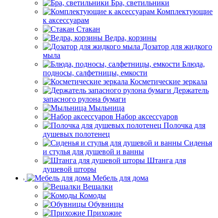
Бра, светильники
Комплектующие
к аксессуарам
Стакан
Ведра, корзины
Дозатор для жидкого
мыла
Блюда,
подносы, салфетницы, емкости
Косметические зеркала
Держатель
запасного рулона бумаги
Мыльница
Набор аксессуаров
Полочка для
душевых полотенец
Сиденья
и стулья для душевой и ванны
Штанга для
душевой шторы
Мебель для дома
Вешалки
Комоды
Обувницы
Прихожие