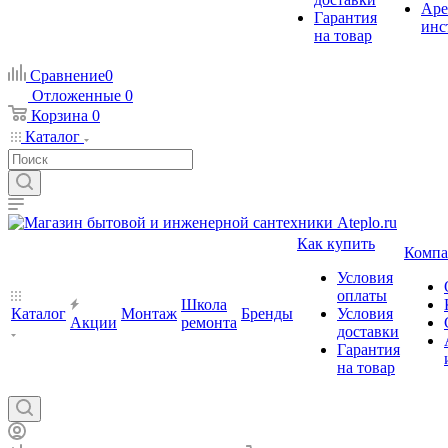
Аре
Гарантия
инс
на товар
Сравнение
0
Отложенные
0
Корзина
0
Каталог
Как купить
Компа
Условия
оплаты
Школа
Каталог
Монтаж
Бренды
Условия
Акции
ремонта
доставки
Гарантия
на товар