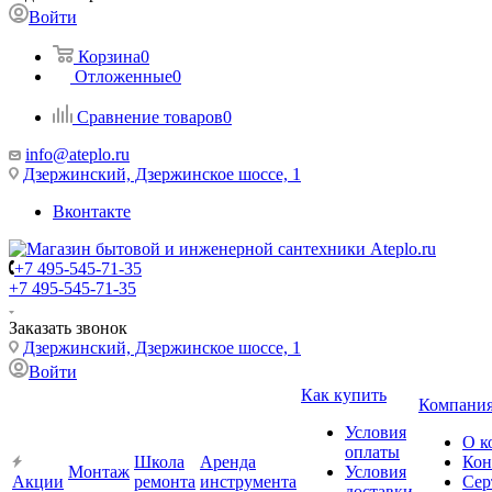
Войти
Корзина
0
Отложенные
0
Сравнение товаров
0
info@ateplo.ru
Дзержинский, Дзержинское шоссе, 1
Вконтакте
+7 495-545-71-35
+7 495-545-71-35
Заказать звонок
Дзержинский, Дзержинское шоссе, 1
Войти
Как купить
Компани
Условия
О к
оплаты
Школа
Аренда
Кон
Монтаж
Условия
Акции
ремонта
инструмента
Сер
доставки