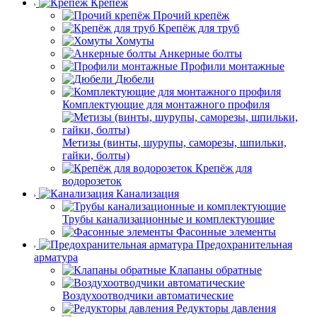
Крепёж
Прочий крепёж
Крепёж для труб
Хомуты
Анкерные болты
Профили монтажные
Дюбели
Комплектующие для монтажного профиля
Метизы (винты, шурупы, саморезы, шпильки,
гайки, болты)
Крепёж для
водорозеток
Канализация
Трубы канализационные и комплектующие
Фасонные элементы
Предохранительная
арматура
Клапаны обратные
Воздухоотводчики автоматические
Редукторы давления