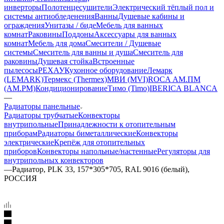
инверторы
Полотенцесушители
Электрический тёплый пол и
системы антиобледенения
Ванны
Душевые кабины и
ограждения
Унитазы / биде
Мебель для ванных
комнат
Раковины
Поддоны
Аксессуары для ванных
комнат
Мебель для дома
Смесители / Душевые
системы
Смеситель для ванны и душа
Смеситель для
раковины
Душевая стойка
Встроенные
пылесосы
РЕХАУ
Кухонное оборудование
Лемарк
(LEMARK)
Термекс (Thermex)
МВИ (MVI)
ROCA
АМ.ПМ
(AM.PM)
Кондиционирование
Тимо (Timo)
IBERICA BLANCA
—
Радиаторы панельные
Радиаторы трубчатые
Конвекторы
внутрипольные
Принадлежности к отопительным
приборам
Радиаторы биметаллические
Конвекторы
электрические
Крепёж для отопительных
приборов
Конвекторы напольные/настенные
Регуляторы для
внутрипольных конвекторов
—
Радиатор, PLK 33, 157*305*705, RAL 9016 (белый),
РОССИЯ