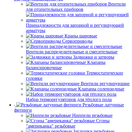
Вентили
для отопительных приборов
Принадлежности для запорной и регулирующей
арматуры
Краны шаровые
Сервоприводы
Вентили распределительные и смесительные
Задвижки и затворы
Клапаны
балансировочные
Термостатические
головки
Вентили регулирующие
Клапаны соленоидные
Набор терморегуляторов для тёплого пола
Резьбовые латунные
фитинги
Ниппели резьбовые
Сгоны
"американка" резьбовые
Заглушки резьбовые