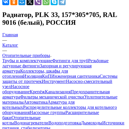
Радиатор, PLK 33, 157*305*705, RAL
9016 (белый), РОССИЯ
Главная
—
Каталог
—
Отопительные приборы
Трубы и комплектующие
Фитинги для труб
Резьбовые
латунные фитинги
Запорная и регулирующая
арматура
Коллекторы, шкафы для
отопления
Изоляция
КиП
Инженерная сантехника
Системы
защиты от протечек
Инструмент
Насосно-смесительный
узел
Насосное
оборудование
Крепёж
Канализация
Предохранительная
арматура
Фильтры механической очистки
Уплотнительные
материалы
Автоматика
Арматура для
котельных
Распределительные коллекторы для котельного
оборудования
Насосные группы
Расширительные
баки
Отопительные
котлы
Водонагреватели
Водоподготовка
Дымоходы
Источники
питания, стабилизаторы,