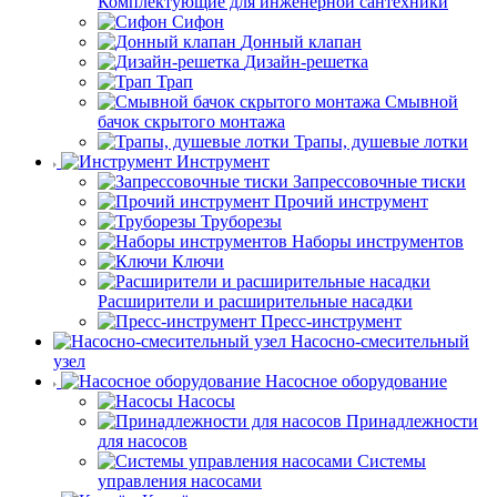
Комплектующие для инженерной сантехники
Сифон
Донный клапан
Дизайн-решетка
Трап
Смывной
бачок скрытого монтажа
Трапы, душевые лотки
Инструмент
Запрессовочные тиски
Прочий инструмент
Труборезы
Наборы инструментов
Ключи
Расширители и расширительные насадки
Пресс-инструмент
Насосно-смесительный
узел
Насосное оборудование
Насосы
Принадлежности
для насосов
Системы
управления насосами