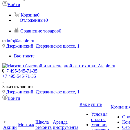
Войти
Корзина
0
Отложенные
0
Сравнение товаров
0
info@ateplo.ru
Дзержинский, Дзержинское шоссе, 1
Вконтакте
+7 495-545-71-35
+7 495-545-71-35
Заказать звонок
Дзержинский, Дзержинское шоссе, 1
Войти
Как купить
Компани
Условия
О к
оплаты
Школа
Аренда
Кон
Монтаж
Условия
Акции
ремонта
инструмента
Сер
доставки