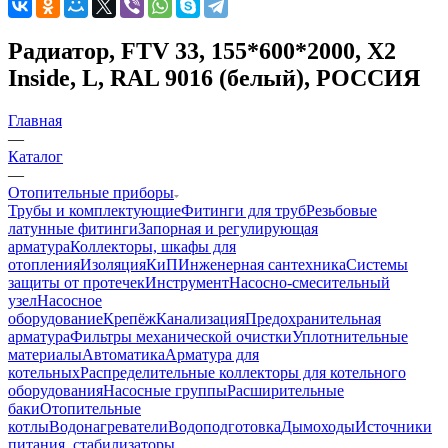
Радиатор, FTV 33, 155*600*2000, X2
Inside, L, RAL 9016 (белый), РОССИЯ
Главная
—
Каталог
—
Отопительные приборы
Трубы и комплектующие
Фитинги для труб
Резьбовые
латунные фитинги
Запорная и регулирующая
арматура
Коллекторы, шкафы для
отопления
Изоляция
КиП
Инженерная сантехника
Системы
защиты от протечек
Инструмент
Насосно-смесительный
узел
Насосное
оборудование
Крепёж
Канализация
Предохранительная
арматура
Фильтры механической очистки
Уплотнительные
материалы
Автоматика
Арматура для
котельных
Распределительные коллекторы для котельного
оборудования
Насосные группы
Расширительные
баки
Отопительные
котлы
Водонагреватели
Водоподготовка
Дымоходы
Источники
питания, стабилизаторы,