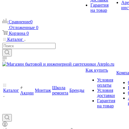
Аре
Гарантия
инс
на товар
Сравнение
0
Отложенные
0
Корзина
0
Каталог
Как купить
Компа
Условия
оплаты
Школа
Каталог
Монтаж
Бренды
Условия
Акции
ремонта
доставки
Гарантия
на товар