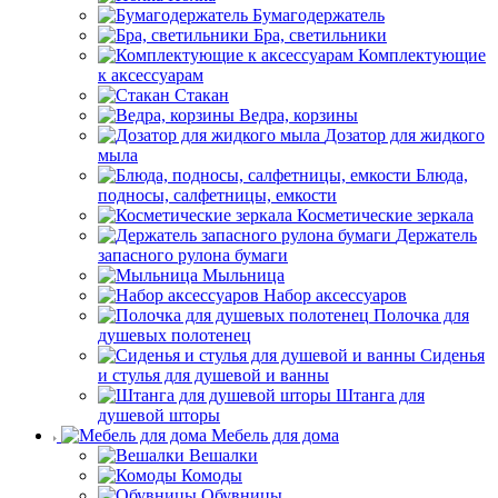
Бумагодержатель
Бра, светильники
Комплектующие
к аксессуарам
Стакан
Ведра, корзины
Дозатор для жидкого
мыла
Блюда,
подносы, салфетницы, емкости
Косметические зеркала
Держатель
запасного рулона бумаги
Мыльница
Набор аксессуаров
Полочка для
душевых полотенец
Сиденья
и стулья для душевой и ванны
Штанга для
душевой шторы
Мебель для дома
Вешалки
Комоды
Обувницы