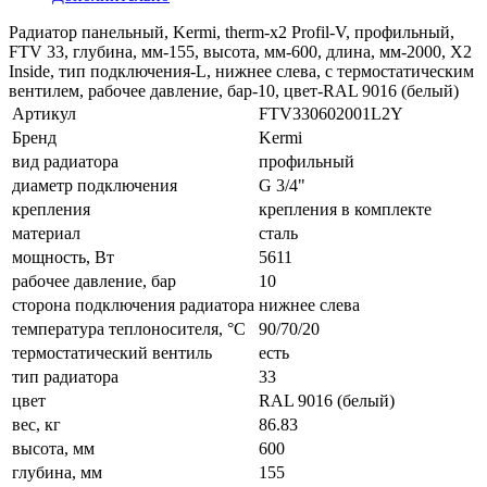
Радиатор панельный, Kermi, therm-x2 Profil-V, профильный,
FTV 33, глубина, мм-155, высота, мм-600, длина, мм-2000, X2
Inside, тип подключения-L, нижнее слева, с термостатическим
вентилем, рабочее давление, бар-10, цвет-RAL 9016 (белый)
Артикул
FTV330602001L2Y
Бренд
Kermi
вид радиатора
профильный
диаметр подключения
G 3/4"
крепления
крепления в комплекте
материал
сталь
мощность, Вт
5611
рабочее давление, бар
10
сторона подключения радиатора
нижнее слева
температура теплоносителя, °С
90/70/20
термостатический вентиль
есть
тип радиатора
33
цвет
RAL 9016 (белый)
вес, кг
86.83
высота, мм
600
глубина, мм
155