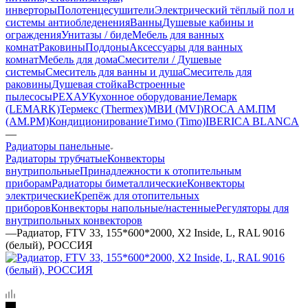
инверторы
Полотенцесушители
Электрический тёплый пол и
системы антиобледенения
Ванны
Душевые кабины и
ограждения
Унитазы / биде
Мебель для ванных
комнат
Раковины
Поддоны
Аксессуары для ванных
комнат
Мебель для дома
Смесители / Душевые
системы
Смеситель для ванны и душа
Смеситель для
раковины
Душевая стойка
Встроенные
пылесосы
РЕХАУ
Кухонное оборудование
Лемарк
(LEMARK)
Термекс (Thermex)
МВИ (MVI)
ROCA
АМ.ПМ
(AM.PM)
Кондиционирование
Тимо (Timo)
IBERICA BLANCA
—
Радиаторы панельные
Радиаторы трубчатые
Конвекторы
внутрипольные
Принадлежности к отопительным
приборам
Радиаторы биметаллические
Конвекторы
электрические
Крепёж для отопительных
приборов
Конвекторы напольные/настенные
Регуляторы для
внутрипольных конвекторов
—
Радиатор, FTV 33, 155*600*2000, X2 Inside, L, RAL 9016
(белый), РОССИЯ