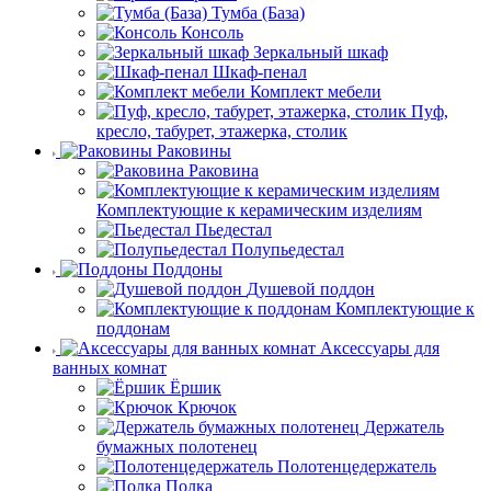
Тумба (База)
Консоль
Зеркальный шкаф
Шкаф-пенал
Комплект мебели
Пуф,
кресло, табурет, этажерка, столик
Раковины
Раковина
Комплектующие к керамическим изделиям
Пьедестал
Полупьедестал
Поддоны
Душевой поддон
Комплектующие к
поддонам
Аксессуары для
ванных комнат
Ёршик
Крючок
Держатель
бумажных полотенец
Полотенцедержатель
Полка