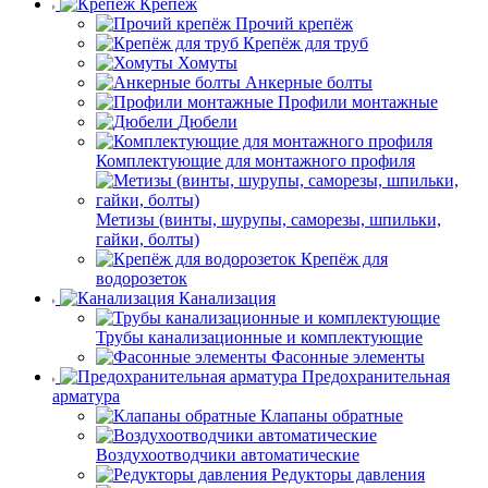
Крепёж
Прочий крепёж
Крепёж для труб
Хомуты
Анкерные болты
Профили монтажные
Дюбели
Комплектующие для монтажного профиля
Метизы (винты, шурупы, саморезы, шпильки,
гайки, болты)
Крепёж для
водорозеток
Канализация
Трубы канализационные и комплектующие
Фасонные элементы
Предохранительная
арматура
Клапаны обратные
Воздухоотводчики автоматические
Редукторы давления