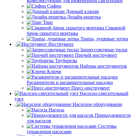
Комплектующие для инженерной сантехники
Сифон
Донный клапан
Дизайн-решетка
Трап
Смывной
бачок скрытого монтажа
Трапы, душевые лотки
Инструмент
Запрессовочные тиски
Прочий инструмент
Труборезы
Наборы инструментов
Ключи
Расширители и расширительные насадки
Пресс-инструмент
Насосно-смесительный
узел
Насосное оборудование
Насосы
Принадлежности
для насосов
Системы
управления насосами