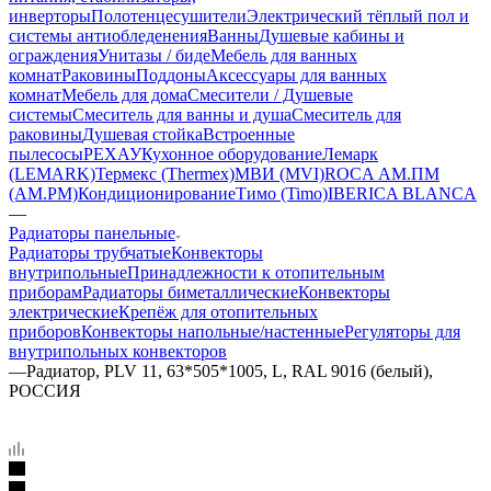
инверторы
Полотенцесушители
Электрический тёплый пол и
системы антиобледенения
Ванны
Душевые кабины и
ограждения
Унитазы / биде
Мебель для ванных
комнат
Раковины
Поддоны
Аксессуары для ванных
комнат
Мебель для дома
Смесители / Душевые
системы
Смеситель для ванны и душа
Смеситель для
раковины
Душевая стойка
Встроенные
пылесосы
РЕХАУ
Кухонное оборудование
Лемарк
(LEMARK)
Термекс (Thermex)
МВИ (MVI)
ROCA
АМ.ПМ
(AM.PM)
Кондиционирование
Тимо (Timo)
IBERICA BLANCA
—
Радиаторы панельные
Радиаторы трубчатые
Конвекторы
внутрипольные
Принадлежности к отопительным
приборам
Радиаторы биметаллические
Конвекторы
электрические
Крепёж для отопительных
приборов
Конвекторы напольные/настенные
Регуляторы для
внутрипольных конвекторов
—
Радиатор, PLV 11, 63*505*1005, L, RAL 9016 (белый),
РОССИЯ