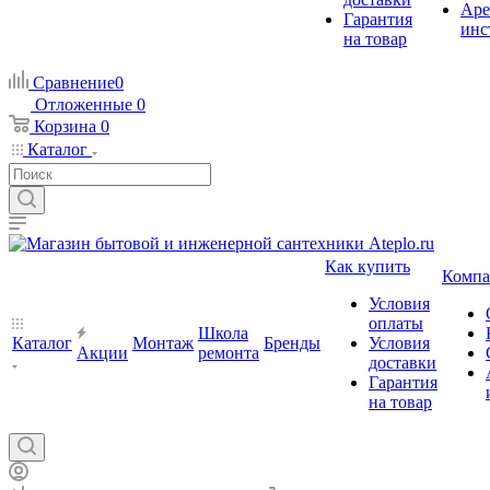
Аре
Гарантия
инс
на товар
Сравнение
0
Отложенные
0
Корзина
0
Каталог
Как купить
Компа
Условия
оплаты
Школа
Каталог
Монтаж
Бренды
Условия
Акции
ремонта
доставки
Гарантия
на товар