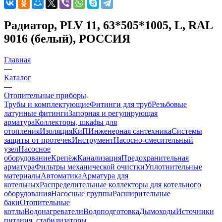
Радиатор, PLV 11, 63*505*1005, L, RAL
9016 (белый), РОССИЯ
Главная
—
Каталог
—
Отопительные приборы
Трубы и комплектующие
Фитинги для труб
Резьбовые
латунные фитинги
Запорная и регулирующая
арматура
Коллекторы, шкафы для
отопления
Изоляция
КиП
Инженерная сантехника
Системы
защиты от протечек
Инструмент
Насосно-смесительный
узел
Насосное
оборудование
Крепёж
Канализация
Предохранительная
арматура
Фильтры механической очистки
Уплотнительные
материалы
Автоматика
Арматура для
котельных
Распределительные коллекторы для котельного
оборудования
Насосные группы
Расширительные
баки
Отопительные
котлы
Водонагреватели
Водоподготовка
Дымоходы
Источники
питания, стабилизаторы,