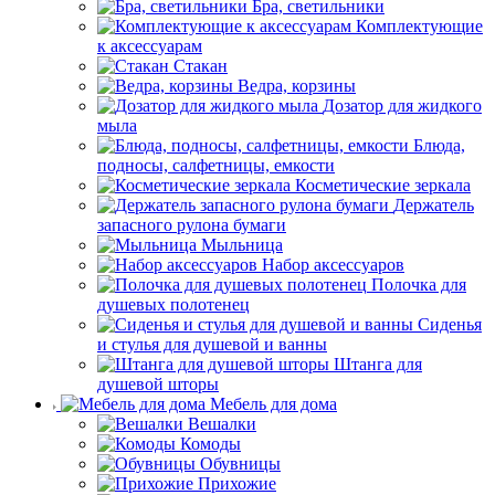
Бра, светильники
Комплектующие
к аксессуарам
Стакан
Ведра, корзины
Дозатор для жидкого
мыла
Блюда,
подносы, салфетницы, емкости
Косметические зеркала
Держатель
запасного рулона бумаги
Мыльница
Набор аксессуаров
Полочка для
душевых полотенец
Сиденья
и стулья для душевой и ванны
Штанга для
душевой шторы
Мебель для дома
Вешалки
Комоды
Обувницы
Прихожие