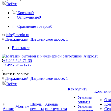
Войти
Корзина
0
Отложенные
0
Сравнение товаров
0
info@ateplo.ru
Дзержинский, Дзержинское шоссе, 1
Вконтакте
+7 495-545-71-35
+7 495-545-71-35
Заказать звонок
Дзержинский, Дзержинское шоссе, 1
Войти
Как купить
Компани
Условия
О к
оплаты
Школа
Аренда
Кон
Монтаж
Условия
Акции
ремонта
инструмента
Сер
доставки