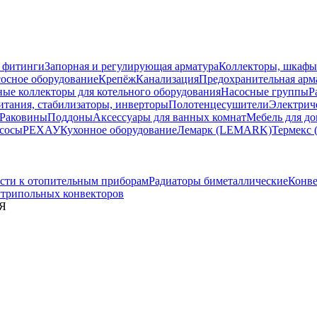
 фитинги
Запорная и регулирующая арматура
Коллекторы, шкафы
осное оборудование
Крепёж
Канализация
Предохранительная арм
ные коллекторы для котельного оборудования
Насосные группы
Р
тания, стабилизаторы, инверторы
Полотенцесушители
Электрич
Раковины
Поддоны
Аксессуары для ванных комнат
Мебель для до
сосы
РЕХАУ
Кухонное оборудование
Лемарк (LEMARK)
Термекс 
сти к отопительным приборам
Радиаторы биметаллические
Конве
утрипольных конвекторов
ИЯ