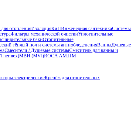
 для отопления
Изоляция
КиП
Инженерная сантехника
Системы
атура
Фильтры механической очистки
Уплотнительные
асширительные баки
Отопительные
еский тёплый пол и системы антиобледенения
Ванны
Душевые
ма
Смесители / Душевые системы
Смеситель для ванны и
(Thermex)
МВИ (MVI)
ROCA
АМ.ПМ
кторы электрические
Крепёж для отопительных