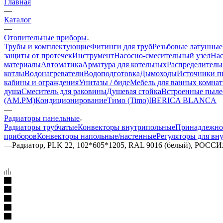
Главная
—
Каталог
—
Отопительные приборы
Трубы и комплектующие
Фитинги для труб
Резьбовые латунные
защиты от протечек
Инструмент
Насосно-смесительный узел
Нас
материалы
Автоматика
Арматура для котельных
Распределитель
котлы
Водонагреватели
Водоподготовка
Дымоходы
Источники пи
кабины и ограждения
Унитазы / биде
Мебель для ванных комнат
душа
Смеситель для раковины
Душевая стойка
Встроенные пыле
(AM.PM)
Кондиционирование
Тимо (Timo)
IBERICA BLANCA
—
Радиаторы панельные
Радиаторы трубчатые
Конвекторы внутрипольные
Принадлежно
приборов
Конвекторы напольные/настенные
Регуляторы для вн
—
Радиатор, PLK 22, 102*605*1205, RAL 9016 (белый), РОСС