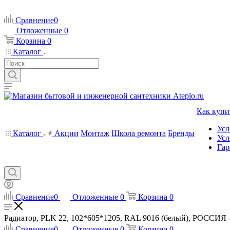
Сравнение
0
Отложенные
0
Корзина
0
Каталог
Как купи
Усл
Каталог
Акции
Монтаж
Школа ремонта
Бренды
Усл
Гар
Сравнение
0
Отложенные
0
Корзина
0
Радиатор, PLK 22, 102*605*1205, RAL 9016 (белый), РОССИЯ - 
Сравнение
0
Отложенные
0
Корзина
0