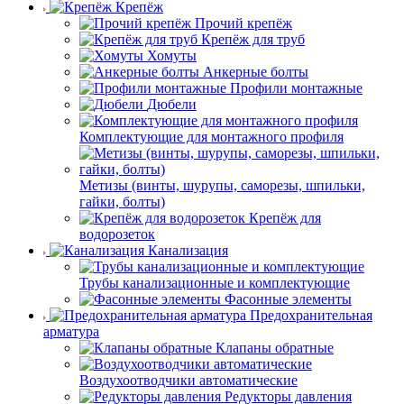
Крепёж
Прочий крепёж
Крепёж для труб
Хомуты
Анкерные болты
Профили монтажные
Дюбели
Комплектующие для монтажного профиля
Метизы (винты, шурупы, саморезы, шпильки,
гайки, болты)
Крепёж для
водорозеток
Канализация
Трубы канализационные и комплектующие
Фасонные элементы
Предохранительная
арматура
Клапаны обратные
Воздухоотводчики автоматические
Редукторы давления