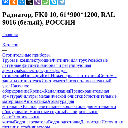
Радиатор, FK0 10, 61*900*1200, RAL
9016 (белый), РОССИЯ
Главная
—
Каталог
—
Отопительные приборы
Трубы и комплектующие
Фитинги для труб
Резьбовые
латунные фитинги
Запорная и регулирующая
арматура
Коллекторы, шкафы для
отопления
Изоляция
КиП
Инженерная сантехника
Системы
защиты от протечек
Инструмент
Насосно-смесительный
узел
Насосное
оборудование
Крепёж
Канализация
Предохранительная
арматура
Фильтры механической очистки
Уплотнительные
материалы
Автоматика
Арматура для
котельных
Распределительные коллекторы для котельного
оборудования
Насосные группы
Расширительные
баки
Отопительные
котлы
Водонагреватели
Водоподготовка
Дымоходы
Источники
питания, стабилизаторы,