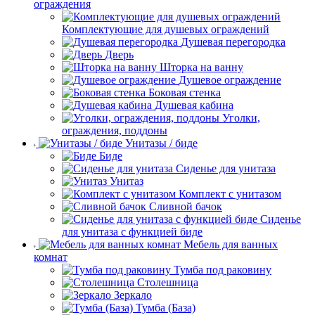
ограждения
Комплектующие для душевых ограждений
Душевая перегородка
Дверь
Шторка на ванну
Душевое ограждение
Боковая стенка
Душевая кабина
Уголки,
ограждения, поддоны
Унитазы / биде
Биде
Сиденье для унитаза
Унитаз
Комплект с унитазом
Сливной бачок
Сиденье
для унитаза с функцией биде
Мебель для ванных
комнат
Тумба под раковину
Столешница
Зеркало
Тумба (База)