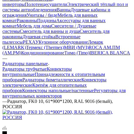
инверторы
Полотенцесушители
Электрический тёплый пол и
системы антиобледенения
Ванны
Душевые кабины и
ограждения
Унитазы / биде
Мебель для ванных
комнат
Раковины
Поддоны
Аксессуары для ванных
комнат
Мебель для дома
Смесители / Душевые
системы
Смеситель для ванны и душа
Смеситель для
раковины
Душевая стойка
Встроенные
пылесосы
РЕХАУ
Кухонное оборудование
Лемарк
(LEMARK)
Термекс (Thermex)
МВИ (MVI)
ROCA
АМ.ПМ
(AM.PM)
Кондиционирование
Тимо (Timo)
IBERICA BLANCA
—
Радиаторы панельные
Радиаторы трубчатые
Конвекторы
внутрипольные
Принадлежности к отопительным
приборам
Радиаторы биметаллические
Конвекторы
электрические
Крепёж для отопительных
приборов
Конвекторы напольные/настенные
Регуляторы для
внутрипольных конвекторов
—
Радиатор, FK0 10, 61*900*1200, RAL 9016 (белый),
РОССИЯ