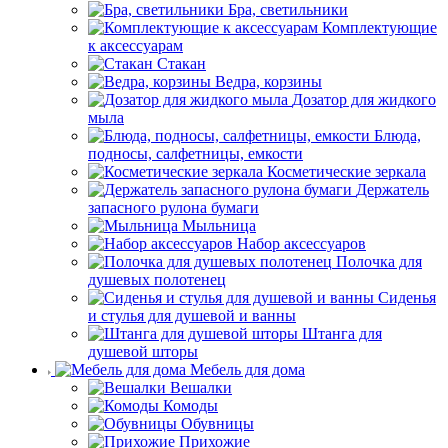
Бра, светильники
Комплектующие
к аксессуарам
Стакан
Ведра, корзины
Дозатор для жидкого
мыла
Блюда,
подносы, салфетницы, емкости
Косметические зеркала
Держатель
запасного рулона бумаги
Мыльница
Набор аксессуаров
Полочка для
душевых полотенец
Сиденья
и стулья для душевой и ванны
Штанга для
душевой шторы
Мебель для дома
Вешалки
Комоды
Обувницы
Прихожие