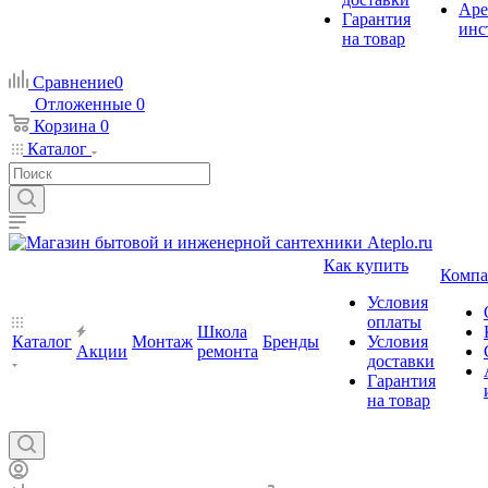
Аре
Гарантия
инс
на товар
Сравнение
0
Отложенные
0
Корзина
0
Каталог
Как купить
Компа
Условия
оплаты
Школа
Каталог
Монтаж
Бренды
Условия
Акции
ремонта
доставки
Гарантия
на товар