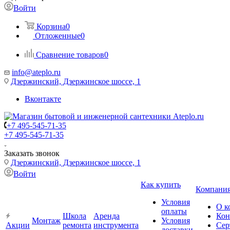
Войти
Корзина
0
Отложенные
0
Сравнение товаров
0
info@ateplo.ru
Дзержинский, Дзержинское шоссе, 1
Вконтакте
+7 495-545-71-35
+7 495-545-71-35
Заказать звонок
Дзержинский, Дзержинское шоссе, 1
Войти
Как купить
Компани
Условия
О к
оплаты
Школа
Аренда
Кон
Монтаж
Условия
Акции
ремонта
инструмента
Сер
доставки