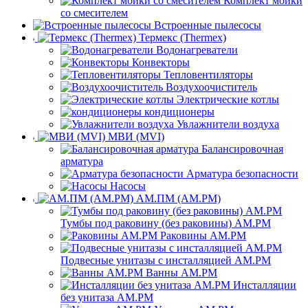
Комплект мойки
со смесителем
Встроенные пылесосы
Термекс (Thermex)
Водонагреватели
Конвекторы
Тепловентиляторы
Воздухоочиститель
Электрические котлы
кондиционеры
Увлажнители воздуха
МВИ (MVI)
Балансировочная
арматура
Арматура безопасности
Насосы
АМ.ПМ (AM.PM)
Тумбы под раковину (без раковины) AM.PM
Раковины AM.PM
Подвесные унитазы с инсталляцией AM.PM
Ванны AM.PM
Инсталляции
без унитаза AM.PM