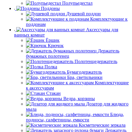
Полупьедестал
Поддоны
Душевой поддон
Комплектующие к
поддонам
Аксессуары для
ванных комнат
Ёршик
Крючок
Держатель
бумажных полотенец
Полотенцедержатель
Полка
Бумагодержатель
Бра, светильники
Комплектующие
к аксессуарам
Стакан
Ведра, корзины
Дозатор для жидкого
мыла
Блюда,
подносы, салфетницы, емкости
Косметические зеркала
Держатель