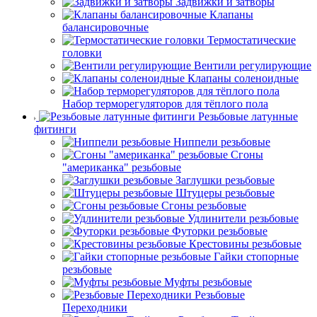
Задвижки и затворы
Клапаны
балансировочные
Термостатические
головки
Вентили регулирующие
Клапаны соленоидные
Набор терморегуляторов для тёплого пола
Резьбовые латунные
фитинги
Ниппели резьбовые
Сгоны
"американка" резьбовые
Заглушки резьбовые
Штуцеры резьбовые
Сгоны резьбовые
Удлинители резьбовые
Футорки резьбовые
Крестовины резьбовые
Гайки стопорные
резьбовые
Муфты резьбовые
Резьбовые
Переходники