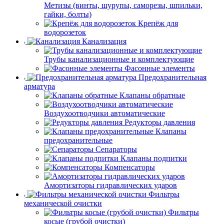
Метизы (винты, шурупы, саморезы, шпильки,
гайки, болты)
Крепёж для
водорозеток
Канализация
Трубы канализационные и комплектующие
Фасонные элементы
Предохранительная
арматура
Клапаны обратные
Воздухоотводчики автоматические
Редукторы давления
Клапаны
предохранительные
Сепараторы
Клапаны подпитки
Компенсаторы
Амортизаторы гидравлических ударов
Фильтры
механической очистки
Фильтры
косые (грубой очистки)