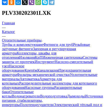
PLV330202301LXK
Главная
—
Каталог
—
Отопительные приборы
Трубы и комплектующие
Фитинги для труб
Резьбовые
латунные фитинги
Запорная и регулирующая
арматура
Коллекторы, шкафы для
отопления
Изоляция
КиП
Инженерная сантехника
Системы
защиты от протечек
Инструмент
Насосно-смесительный
узел
Насосное
оборудование
Крепёж
Канализация
Предохранительная
арматура
Фильтры механической очистки
Уплотнительные
материалы
Автоматика
Арматура для
котельных
Распределительные коллекторы для котельного
оборудования
Насосные группы
Расширительные
баки
Отопительные
котлы
Водонагреватели
Водоподготовка
Дымоходы
Источники
питания, стабилизаторы,
инверторы
Полотенцесушители
Электрический тёплый пол и