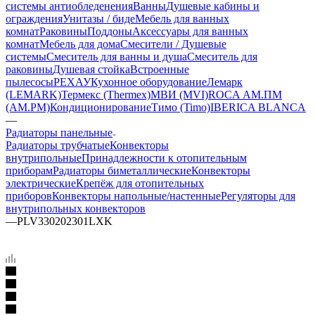
системы антиобледенения
Ванны
Душевые кабины и
ограждения
Унитазы / биде
Мебель для ванных
комнат
Раковины
Поддоны
Аксессуары для ванных
комнат
Мебель для дома
Смесители / Душевые
системы
Смеситель для ванны и душа
Смеситель для
раковины
Душевая стойка
Встроенные
пылесосы
РЕХАУ
Кухонное оборудование
Лемарк
(LEMARK)
Термекс (Thermex)
МВИ (MVI)
ROCA
АМ.ПМ
(AM.PM)
Кондиционирование
Тимо (Timo)
IBERICA BLANCA
—
Радиаторы панельные
Радиаторы трубчатые
Конвекторы
внутрипольные
Принадлежности к отопительным
приборам
Радиаторы биметаллические
Конвекторы
электрические
Крепёж для отопительных
приборов
Конвекторы напольные/настенные
Регуляторы для
внутрипольных конвекторов
—
PLV330202301LXK