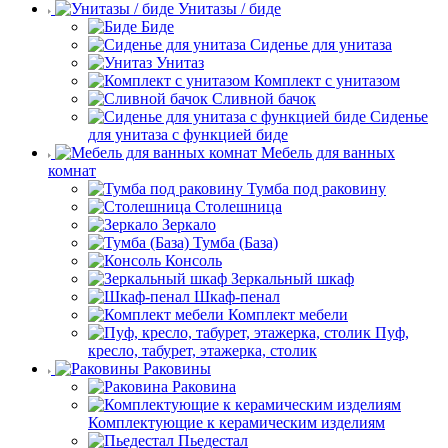
Унитазы / биде
Биде
Сиденье для унитаза
Унитаз
Комплект с унитазом
Сливной бачок
Сиденье
для унитаза с функцией биде
Мебель для ванных
комнат
Тумба под раковину
Столешница
Зеркало
Тумба (База)
Консоль
Зеркальный шкаф
Шкаф-пенал
Комплект мебели
Пуф,
кресло, табурет, этажерка, столик
Раковины
Раковина
Комплектующие к керамическим изделиям
Пьедестал