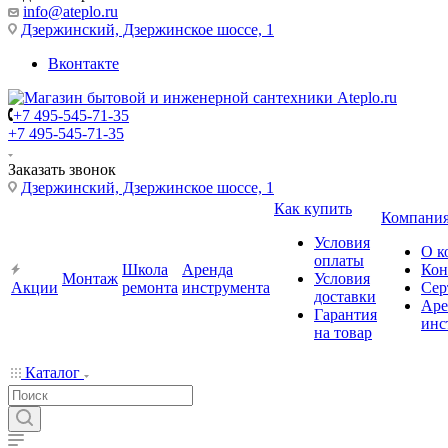
info@ateplo.ru
Дзержинский, Дзержинское шоссе, 1
Вконтакте
+7 495-545-71-35
+7 495-545-71-35
Заказать звонок
Дзержинский, Дзержинское шоссе, 1
Как купить
Компани
Условия
О к
оплаты
Школа
Аренда
Кон
Монтаж
Условия
Акции
ремонта
инструмента
Сер
доставки
Аре
Гарантия
инс
на товар
Каталог