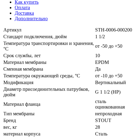
Как купить
Оплата
Доставка
Дополнительно
Артикул
STH-0006-000200
Стандарт подключения, дюйм
1 1/2
Температура транспортировки и хранения,
от -50 до +50
°С
Срок службы, лет
10
Материал мембраны
EPDM
Сменная мембрана
Да
Температура окружающей среды, °С
от -10 до +50
Модификация
Вертикальный
Диаметр присоединительных патрубков,
G 1 1/2 (НР)
дюйм
сталь
Материал фланца
оцинкованная
Тип мембраны
непроходная
Бренд
STOUT
вес, кг
28
материал корпуса
Сталь