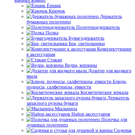
ванных комнат
Ёршик
Крючок
Держатель
бумажных полотенец
Полотенцедержатель
Полка
Бумагодержатель
Бра, светильники
Комплектующие
к аксессуарам
Стакан
Ведра, корзины
Дозатор для жидкого
мыла
Блюда,
подносы, салфетницы, емкости
Косметические зеркала
Держатель
запасного рулона бумаги
Мыльница
Набор аксессуаров
Полочка для
душевых полотенец
Сиденья