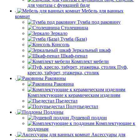
для унитаза с функцией биде
Мебель для ванных
комнат
Тумба под раковину
Столешница
Зеркало
Тумба (База)
Консоль
Зеркальный шкаф
Шкаф-пенал
Комплект мебели
Пуф,
кресло, табурет, этажерка, столик
Раковины
Раковина
Комплектующие к керамическим изделиям
Пьедестал
Полупьедестал
Поддоны
Душевой поддон
Комплектующие к
поддонам
Аксессуары для