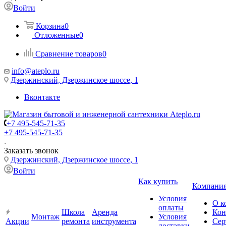
Войти
Корзина
0
Отложенные
0
Сравнение товаров
0
info@ateplo.ru
Дзержинский, Дзержинское шоссе, 1
Вконтакте
+7 495-545-71-35
+7 495-545-71-35
Заказать звонок
Дзержинский, Дзержинское шоссе, 1
Войти
Как купить
Компани
Условия
О к
оплаты
Школа
Аренда
Кон
Монтаж
Условия
Акции
ремонта
инструмента
Сер
доставки