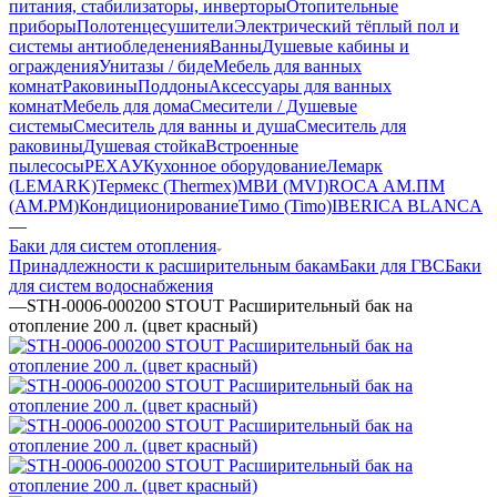
питания, стабилизаторы, инверторы
Отопительные
приборы
Полотенцесушители
Электрический тёплый пол и
системы антиобледенения
Ванны
Душевые кабины и
ограждения
Унитазы / биде
Мебель для ванных
комнат
Раковины
Поддоны
Аксессуары для ванных
комнат
Мебель для дома
Смесители / Душевые
системы
Смеситель для ванны и душа
Смеситель для
раковины
Душевая стойка
Встроенные
пылесосы
РЕХАУ
Кухонное оборудование
Лемарк
(LEMARK)
Термекс (Thermex)
МВИ (MVI)
ROCA
АМ.ПМ
(AM.PM)
Кондиционирование
Тимо (Timo)
IBERICA BLANCA
—
Баки для систем отопления
Принадлежности к расширительным бакам
Баки для ГВС
Баки
для систем водоснабжения
—
STH-0006-000200 STOUT Расширительный бак на
отопление 200 л. (цвет красный)