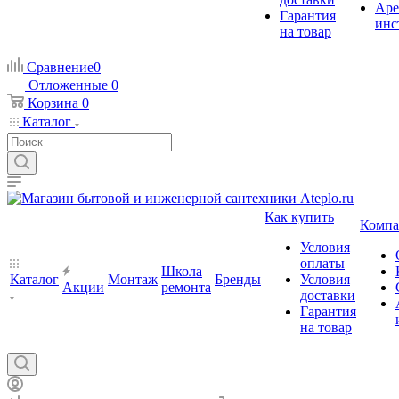
Аре
Гарантия
инс
на товар
Сравнение
0
Отложенные
0
Корзина
0
Каталог
Как купить
Компа
Условия
оплаты
Школа
Каталог
Монтаж
Бренды
Условия
Акции
ремонта
доставки
Гарантия
на товар