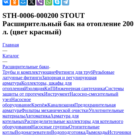
STH-0006-000200 STOUT
Расширительный бак на отопление 200
л. (цвет красный)
Главная
—
Каталог
—
Расширительные баки
Трубы и комплектующие
Фитинги для труб
Резьбовые
латунные фитинги
Запорная и регулирующая
арматура
Коллекторы, шкафы для
отопления
Изоляция
КиП
Инженерная сантехника
Системы
защиты от протечек
Инструмент
Насосно-смесительный
узел
Насосное
оборудование
Крепёж
Канализация
Предохранительная
арматура
Фильтры механической очистки
Уплотнительные
материалы
Автоматика
Арматура для
котельных
Распределительные коллекторы для котельного
оборудования
Насосные группы
Отопительные
котлы
Водонагреватели
Водоподготовка
Дымоходы
Источники