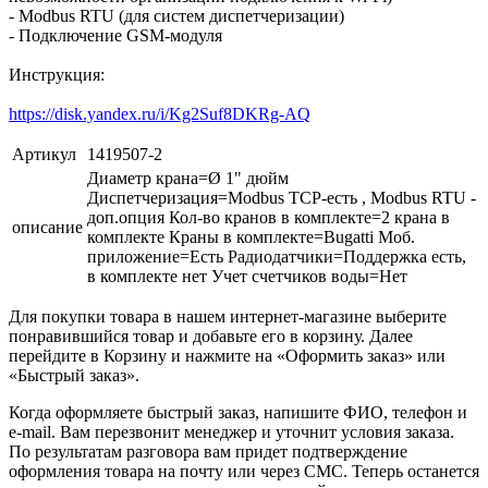
- Modbus RTU (для систем диспетчеризации)
- Подключение GSM-модуля
Инструкция:
https://disk.yandex.ru/i/Kg2Suf8DKRg-AQ
Артикул
1419507-2
Диаметр крана=Ø 1" дюйм
Диспетчеризация=Modbus TCP-есть , Modbus RTU -
доп.опция Кол-во кранов в комплекте=2 крана в
описание
комплекте Краны в комплекте=Bugatti Моб.
приложение=Есть Радиодатчики=Поддержка есть,
в комплекте нет Учет счетчиков воды=Нет
Для покупки товара в нашем интернет-магазине выберите
понравившийся товар и добавьте его в корзину. Далее
перейдите в Корзину и нажмите на «Оформить заказ» или
«Быстрый заказ».
Когда оформляете быстрый заказ, напишите ФИО, телефон и
e-mail. Вам перезвонит менеджер и уточнит условия заказа.
По результатам разговора вам придет подтверждение
оформления товара на почту или через СМС. Теперь останется