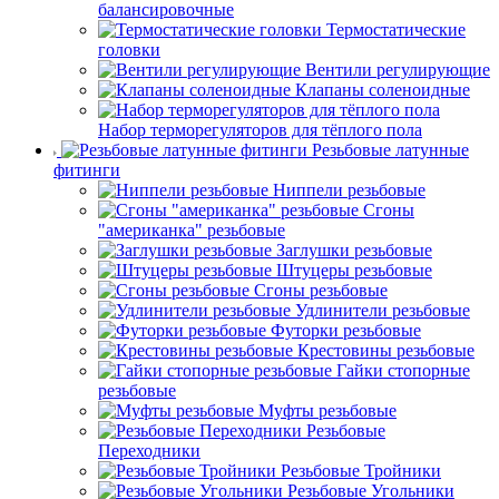
балансировочные
Термостатические
головки
Вентили регулирующие
Клапаны соленоидные
Набор терморегуляторов для тёплого пола
Резьбовые латунные
фитинги
Ниппели резьбовые
Сгоны
"американка" резьбовые
Заглушки резьбовые
Штуцеры резьбовые
Сгоны резьбовые
Удлинители резьбовые
Футорки резьбовые
Крестовины резьбовые
Гайки стопорные
резьбовые
Муфты резьбовые
Резьбовые
Переходники
Резьбовые Тройники
Резьбовые Угольники