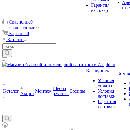
Аре
Гарантия
инс
на товар
Сравнение
0
Отложенные
0
Корзина
0
Каталог
Как купить
Компа
Условия
оплаты
Школа
Каталог
Монтаж
Бренды
Условия
Акции
ремонта
доставки
Гарантия
на товар