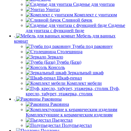
Сиденье для унитаза
Унитаз
Комплект с унитазом
Сливной бачок
Сиденье
для унитаза с функцией биде
Мебель для ванных
комнат
Тумба под раковину
Столешница
Зеркало
Тумба (База)
Консоль
Зеркальный шкаф
Шкаф-пенал
Комплект мебели
Пуф,
кресло, табурет, этажерка, столик
Раковины
Раковина
Комплектующие к керамическим изделиям
Пьедестал
Полупьедестал
Поддоны