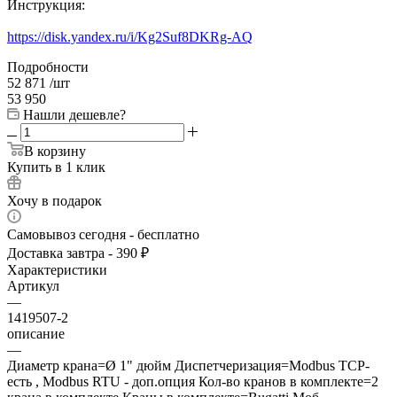
Инструкция:
https://disk.yandex.ru/i/Kg2Suf8DKRg-AQ
Подробности
52 871
/шт
53 950
Нашли дешевле?
В корзину
Купить в 1 клик
Хочу в подарок
Самовывоз сегодня - бесплатно
Доставка завтра - 390 ₽
Характеристики
Артикул
—
1419507-2
описание
—
Диаметр крана=Ø 1" дюйм Диспетчеризация=Modbus TCP-
есть , Modbus RTU - доп.опция Кол-во кранов в комплекте=2