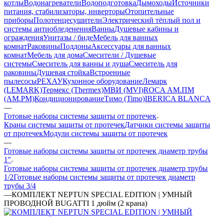
котлы
Водонагреватели
Водоподготовка
Дымоходы
Источники
питания, стабилизаторы, инверторы
Отопительные
приборы
Полотенцесушители
Электрический тёплый пол и
системы антиобледенения
Ванны
Душевые кабины и
ограждения
Унитазы / биде
Мебель для ванных
комнат
Раковины
Поддоны
Аксессуары для ванных
комнат
Мебель для дома
Смесители / Душевые
системы
Смеситель для ванны и душа
Смеситель для
раковины
Душевая стойка
Встроенные
пылесосы
РЕХАУ
Кухонное оборудование
Лемарк
(LEMARK)
Термекс (Thermex)
МВИ (MVI)
ROCA
АМ.ПМ
(AM.PM)
Кондиционирование
Тимо (Timo)
IBERICA BLANCA
—
Готовые наборы системы защиты от протечек
Краны системы защиты от протечек
Датчики системы защиты
от протечек
Модули системы защиты от протечек
—
Готовые наборы системы защиты от протечек диаметр трубы
1"
Готовые наборы системы защиты от протечек диаметр трубы
1/2
Готовые наборы системы защиты от протечек диаметр
трубы 3/4
—
КОМПЛЕКТ NEPTUN SPECIAL EDITION | УМНЫЙ
ПРОВОДНОЙ BUGATTI 1 дюйм (2 крана)