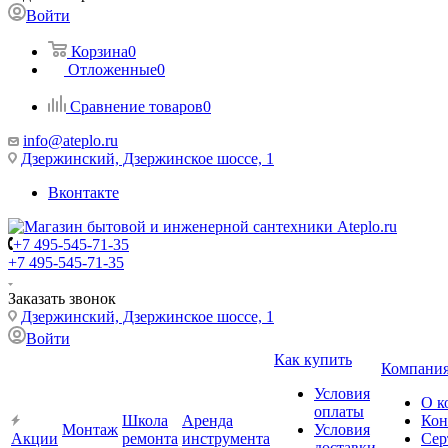
Войти
Корзина
0
Отложенные
0
Сравнение товаров
0
info@ateplo.ru
Дзержинский, Дзержинское шоссе, 1
Вконтакте
+7 495-545-71-35
+7 495-545-71-35
Заказать звонок
Дзержинский, Дзержинское шоссе, 1
Войти
Как купить
Компани
Условия
О к
оплаты
Школа
Аренда
Кон
Монтаж
Условия
Акции
ремонта
инструмента
Сер
доставки