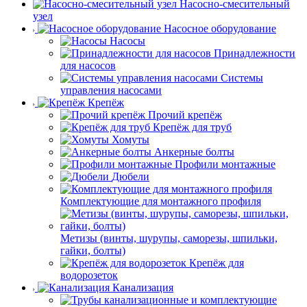
Насосно-смесительный
узел
Насосное оборудование
Насосы
Принадлежности
для насосов
Системы
управления насосами
Крепёж
Прочий крепёж
Крепёж для труб
Хомуты
Анкерные болты
Профили монтажные
Дюбели
Комплектующие для монтажного профиля
Метизы (винты, шурупы, саморезы, шпильки,
гайки, болты)
Крепёж для
водорозеток
Канализация