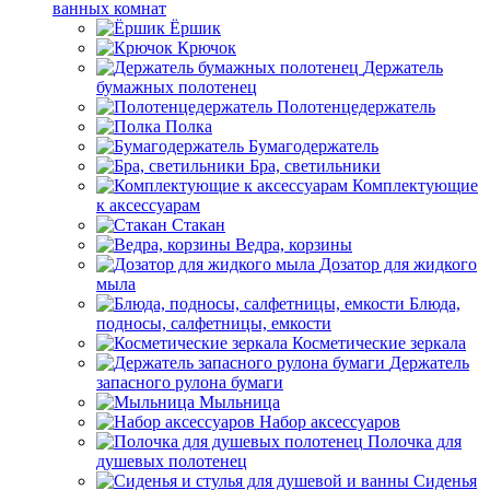
ванных комнат
Ёршик
Крючок
Держатель
бумажных полотенец
Полотенцедержатель
Полка
Бумагодержатель
Бра, светильники
Комплектующие
к аксессуарам
Стакан
Ведра, корзины
Дозатор для жидкого
мыла
Блюда,
подносы, салфетницы, емкости
Косметические зеркала
Держатель
запасного рулона бумаги
Мыльница
Набор аксессуаров
Полочка для
душевых полотенец
Сиденья