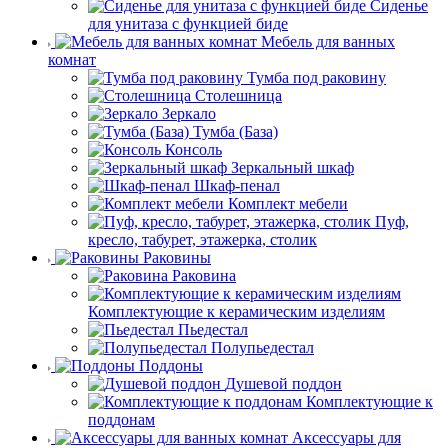
Сиденье
для унитаза с функцией биде
Мебель для ванных
комнат
Тумба под раковину
Столешница
Зеркало
Тумба (База)
Консоль
Зеркальный шкаф
Шкаф-пенал
Комплект мебели
Пуф,
кресло, табурет, этажерка, столик
Раковины
Раковина
Комплектующие к керамическим изделиям
Пьедестал
Полупьедестал
Поддоны
Душевой поддон
Комплектующие к
поддонам
Аксессуары для