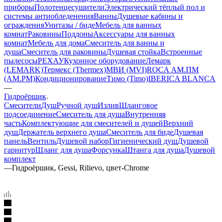
приборы
Полотенцесушители
Электрический тёплый пол и
системы антиобледенения
Ванны
Душевые кабины и
ограждения
Унитазы / биде
Мебель для ванных
комнат
Раковины
Поддоны
Аксессуары для ванных
комнат
Мебель для дома
Смеситель для ванны и
душа
Смеситель для раковины
Душевая стойка
Встроенные
пылесосы
РЕХАУ
Кухонное оборудование
Лемарк
(LEMARK)
Термекс (Thermex)
МВИ (MVI)
ROCA
АМ.ПМ
(AM.PM)
Кондиционирование
Тимо (Timo)
IBERICA BLANCA
—
Гидроёршик
Смесители
Душ
Ручной душ
Излив
Шланговое
подсоединение
Смеситель для душа
Внутренняя
часть
Комплектующие для смесителей и душей
Верхний
душ
Держатель верхнего душа
Смеситель для биде
Душевая
панель
Вентиль
Душевой набор
Гигиенический душ
Душевой
гарнитур
Шланг для душа
Форсунка
Штанга для душа
Душевой
комплект
—
Гидроёршик, Gessi, Rilievo, цвет-Chrome