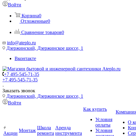
Войти
Корзина
0
Отложенные
0
Сравнение товаров
0
info@ateplo.ru
Дзержинский, Дзержинское шоссе, 1
Вконтакте
+7 495-545-71-35
+7 495-545-71-35
Заказать звонок
Дзержинский, Дзержинское шоссе, 1
Войти
Как купить
Компани
Условия
О к
оплаты
Школа
Аренда
Кон
Монтаж
Условия
Акции
ремонта
инструмента
Сер
доставки