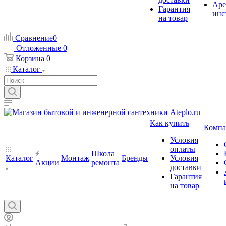
Аре
Гарантия
инс
на товар
Сравнение
0
Отложенные
0
Корзина
0
Каталог
Как купить
Компа
Условия
оплаты
Школа
Каталог
Монтаж
Бренды
Условия
Акции
ремонта
доставки
Гарантия
на товар