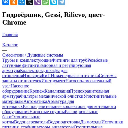
Гидроёршик, Gessi, Rilievo, цвет-
Chrome
Главная
—
Каталог
—
Смесители / Душевые системы
Трубы и комплектующие
Фитинги для труб
Резьбовые
латунные фитинги
Запорная и регулирующая
арматура
Коллекторы, шкафы для
отопления
Изоляция
КиП
Инженерная сантехника
Системы
защиты от протечек
Инструмент
Насосно-смесительный
узел
Насосное
оборудование
Крепёж
Канализация
Предохранительная
арматура
Фильтры механической очистки
Уплотнительные
материалы
Автоматика
Арматура для
котельных
Распределительные коллекторы для котельного
оборудования
Насосные группы
Расширительные
баки
Отопительные
котлы
Водонагреватели
Водоподготовка
Дымоходы
Источники
питания, стабилизаторы, инверторы
Отопительные