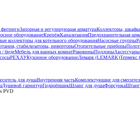
 фитинги
Запорная и регулирующая арматура
Коллекторы, шкафы
осное оборудование
Крепёж
Канализация
Предохранительная арм
ные коллекторы для котельного оборудования
Насосные группы
Р
тания, стабилизаторы, инверторы
Отопительные приборы
Полот
 / биде
Мебель для ванных комнат
Раковины
Поддоны
Аксессуары
сосы
РЕХАУ
Кухонное оборудование
Лемарк (LEMARK)
Термекс 
еситель для душа
Внутренняя часть
Комплектующие для смесител
ш
Душевой гарнитур
Гидроёршик
Шланг для душа
Форсунка
Штанг
ass PVD