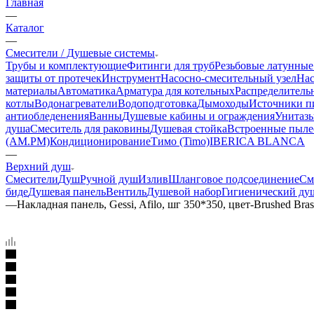
Главная
—
Каталог
—
Смесители / Душевые системы
Трубы и комплектующие
Фитинги для труб
Резьбовые латунные
защиты от протечек
Инструмент
Насосно-смесительный узел
Нас
материалы
Автоматика
Арматура для котельных
Распределитель
котлы
Водонагреватели
Водоподготовка
Дымоходы
Источники пи
антиобледенения
Ванны
Душевые кабины и ограждения
Унитазы
душа
Смеситель для раковины
Душевая стойка
Встроенные пыле
(AM.PM)
Кондиционирование
Тимо (Timo)
IBERICA BLANCA
—
Верхний душ
Смесители
Душ
Ручной душ
Излив
Шланговое подсоединение
См
биде
Душевая панель
Вентиль
Душевой набор
Гигиенический ду
—
Накладная панель, Gessi, Afilo, шг 350*350, цвет-Brushed Br