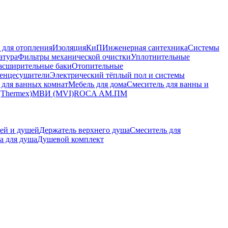
 для отопления
Изоляция
КиП
Инженерная сантехника
Системы
атура
Фильтры механической очистки
Уплотнительные
асширительные баки
Отопительные
енцесушители
Электрический тёплый пол и системы
 для ванных комнат
Мебель для дома
Смеситель для ванны и
(Thermex)
МВИ (MVI)
ROCA
АМ.ПМ
ей и душей
Держатель верхнего душа
Смеситель для
а для душа
Душевой комплект