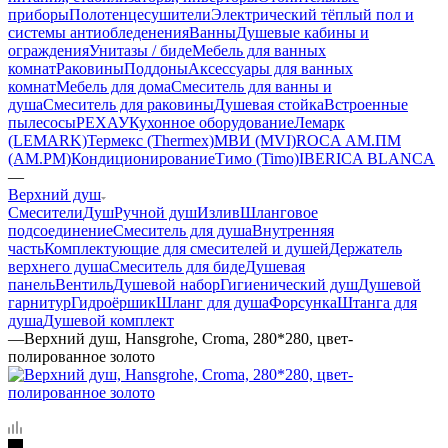
приборы
Полотенцесушители
Электрический тёплый пол и
системы антиобледенения
Ванны
Душевые кабины и
ограждения
Унитазы / биде
Мебель для ванных
комнат
Раковины
Поддоны
Аксессуары для ванных
комнат
Мебель для дома
Смеситель для ванны и
душа
Смеситель для раковины
Душевая стойка
Встроенные
пылесосы
РЕХАУ
Кухонное оборудование
Лемарк
(LEMARK)
Термекс (Thermex)
МВИ (MVI)
ROCA
АМ.ПМ
(AM.PM)
Кондиционирование
Тимо (Timo)
IBERICA BLANCA
—
Верхний душ
Смесители
Душ
Ручной душ
Излив
Шланговое
подсоединение
Смеситель для душа
Внутренняя
часть
Комплектующие для смесителей и душей
Держатель
верхнего душа
Смеситель для биде
Душевая
панель
Вентиль
Душевой набор
Гигиенический душ
Душевой
гарнитур
Гидроёршик
Шланг для душа
Форсунка
Штанга для
душа
Душевой комплект
—
Верхний душ, Hansgrohe, Croma, 280*280, цвет-
полированное золото