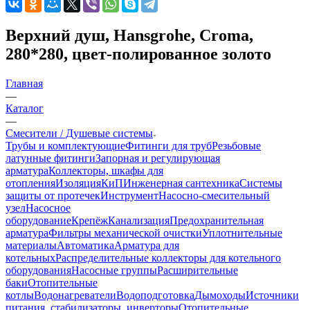
Верхний душ, Hansgrohe, Croma,
280*280, цвет-полированное золото
Главная
—
Каталог
—
Смесители / Душевые системы
Трубы и комплектующие
Фитинги для труб
Резьбовые
латунные фитинги
Запорная и регулирующая
арматура
Коллекторы, шкафы для
отопления
Изоляция
КиП
Инженерная сантехника
Системы
защиты от протечек
Инструмент
Насосно-смесительный
узел
Насосное
оборудование
Крепёж
Канализация
Предохранительная
арматура
Фильтры механической очистки
Уплотнительные
материалы
Автоматика
Арматура для
котельных
Распределительные коллекторы для котельного
оборудования
Насосные группы
Расширительные
баки
Отопительные
котлы
Водонагреватели
Водоподготовка
Дымоходы
Источники
питания, стабилизаторы, инверторы
Отопительные