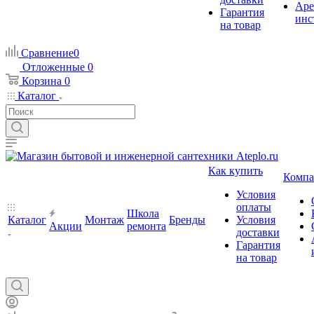
Аре
Гарантия
инс
на товар
Сравнение
0
Отложенные
0
Корзина
0
Каталог
Как купить
Компа
Условия
оплаты
Школа
Каталог
Монтаж
Бренды
Условия
Акции
ремонта
доставки
Гарантия
на товар