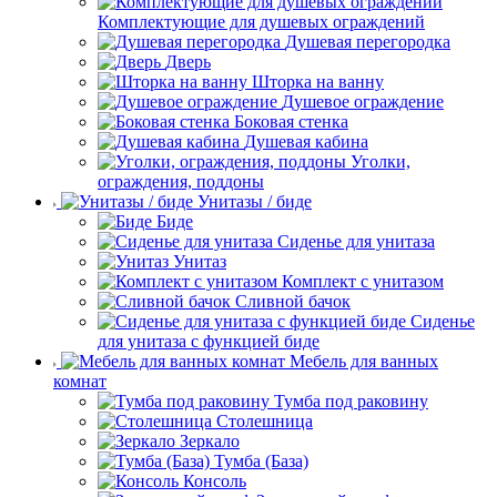
Комплектующие для душевых ограждений
Душевая перегородка
Дверь
Шторка на ванну
Душевое ограждение
Боковая стенка
Душевая кабина
Уголки,
ограждения, поддоны
Унитазы / биде
Биде
Сиденье для унитаза
Унитаз
Комплект с унитазом
Сливной бачок
Сиденье
для унитаза с функцией биде
Мебель для ванных
комнат
Тумба под раковину
Столешница
Зеркало
Тумба (База)
Консоль