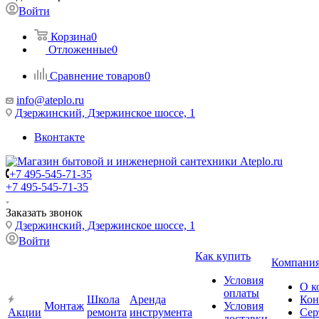
Войти
Корзина
0
Отложенные
0
Сравнение товаров
0
info@ateplo.ru
Дзержинский, Дзержинское шоссе, 1
Вконтакте
+7 495-545-71-35
+7 495-545-71-35
Заказать звонок
Дзержинский, Дзержинское шоссе, 1
Войти
Как купить
Компани
Условия
О к
оплаты
Школа
Аренда
Кон
Монтаж
Условия
Акции
ремонта
инструмента
Сер
доставки