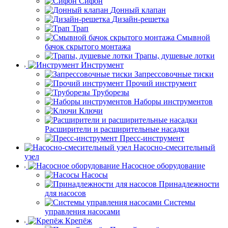
Сифон
Донный клапан
Дизайн-решетка
Трап
Смывной
бачок скрытого монтажа
Трапы, душевые лотки
Инструмент
Запрессовочные тиски
Прочий инструмент
Труборезы
Наборы инструментов
Ключи
Расширители и расширительные насадки
Пресс-инструмент
Насосно-смесительный
узел
Насосное оборудование
Насосы
Принадлежности
для насосов
Системы
управления насосами
Крепёж