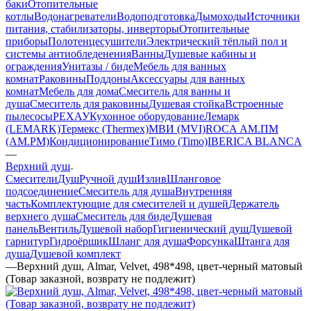
баки
Отопительные
котлы
Водонагреватели
Водоподготовка
Дымоходы
Источники
питания, стабилизаторы, инверторы
Отопительные
приборы
Полотенцесушители
Электрический тёплый пол и
системы антиобледенения
Ванны
Душевые кабины и
ограждения
Унитазы / биде
Мебель для ванных
комнат
Раковины
Поддоны
Аксессуары для ванных
комнат
Мебель для дома
Смеситель для ванны и
душа
Смеситель для раковины
Душевая стойка
Встроенные
пылесосы
РЕХАУ
Кухонное оборудование
Лемарк
(LEMARK)
Термекс (Thermex)
МВИ (MVI)
ROCA
АМ.ПМ
(AM.PM)
Кондиционирование
Тимо (Timo)
IBERICA BLANCA
—
Верхний душ
Смесители
Душ
Ручной душ
Излив
Шланговое
подсоединение
Смеситель для душа
Внутренняя
часть
Комплектующие для смесителей и душей
Держатель
верхнего душа
Смеситель для биде
Душевая
панель
Вентиль
Душевой набор
Гигиенический душ
Душевой
гарнитур
Гидроёршик
Шланг для душа
Форсунка
Штанга для
душа
Душевой комплект
—
Верхний душ, Almar, Velvet, 498*498, цвет-черный матовый
(Товар заказной, возврату не подлежит)