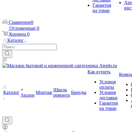
Аре
Гарантия
инс
на товар
Сравнение
0
Отложенные
0
Корзина
0
Каталог
Как купить
Компа
Условия
оплаты
Школа
Каталог
Монтаж
Бренды
Условия
Акции
ремонта
доставки
Гарантия
на товар