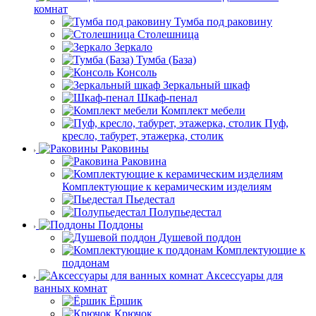
комнат
Тумба под раковину
Столешница
Зеркало
Тумба (База)
Консоль
Зеркальный шкаф
Шкаф-пенал
Комплект мебели
Пуф,
кресло, табурет, этажерка, столик
Раковины
Раковина
Комплектующие к керамическим изделиям
Пьедестал
Полупьедестал
Поддоны
Душевой поддон
Комплектующие к
поддонам
Аксессуары для
ванных комнат
Ёршик
Крючок