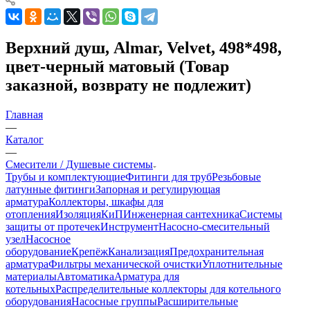
Верхний душ, Almar, Velvet, 498*498,
цвет-черный матовый (Товар
заказной, возврату не подлежит)
Главная
—
Каталог
—
Смесители / Душевые системы
Трубы и комплектующие
Фитинги для труб
Резьбовые
латунные фитинги
Запорная и регулирующая
арматура
Коллекторы, шкафы для
отопления
Изоляция
КиП
Инженерная сантехника
Системы
защиты от протечек
Инструмент
Насосно-смесительный
узел
Насосное
оборудование
Крепёж
Канализация
Предохранительная
арматура
Фильтры механической очистки
Уплотнительные
материалы
Автоматика
Арматура для
котельных
Распределительные коллекторы для котельного
оборудования
Насосные группы
Расширительные