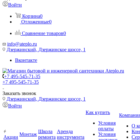
Войти
Корзина
0
Отложенные
0
Сравнение товаров
0
info@ateplo.ru
Дзержинский, Дзержинское шоссе, 1
Вконтакте
+7 495-545-71-35
+7 495-545-71-35
Заказать звонок
Дзержинский, Дзержинское шоссе, 1
Войти
Как купить
Компани
Условия
О к
оплаты
Школа
Аренда
Кон
Монтаж
Условия
Акции
ремонта
инструмента
Сер
доставки