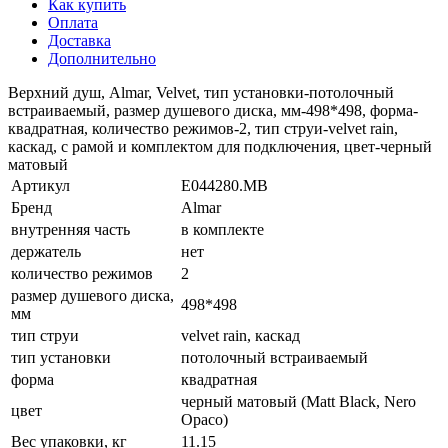
Как купить
Оплата
Доставка
Дополнительно
Верхний душ, Almar, Velvet, тип установки-потолочный
встраиваемый, размер душевого диска, мм-498*498, форма-
квадратная, количество режимов-2, тип струи-velvet rain,
каскад, с рамой и комплектом для подключения, цвет-черный
матовый
Артикул
E044280.MB
Бренд
Almar
внутренняя часть
в комплекте
держатель
нет
количество режимов
2
размер душевого диска,
498*498
мм
тип струи
velvet rain, каскад
тип установки
потолочный встраиваемый
форма
квадратная
черный матовый (Matt Black, Nero
цвет
Opaco)
Вес упаковки, кг
11.15