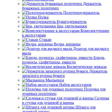
Держатель
бумажных полотенец
Полотенцедержатель
Полка
Бумагодержатель
Бра, светильники
Комплектующие
к аксессуарам
Стакан
Ведра, корзины
Дозатор для жидкого
мыла
Блюда,
подносы, салфетницы, емкости
Косметические зеркала
Держатель
запасного рулона бумаги
Мыльница
Набор аксессуаров
Полочка для
душевых полотенец
Сиденья
и стулья для душевой и ванны
Штанга для
душевой шторы