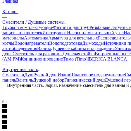
Главная
—
Каталог
—
Смесители / Душевые системы
Трубы и комплектующие
Фитинги для труб
Резьбовые латунные
защиты от протечек
Инструмент
Насосно-смесительный узел
Нас
материалы
Автоматика
Арматура для котельных
Распределитель
котлы
Водонагреватели
Водоподготовка
Дымоходы
Источники пи
антиобледенения
Ванны
Душевые кабины и ограждения
Унитазы
душа
Смеситель для раковины
Душевая стойка
Встроенные пыле
(AM.PM)
Кондиционирование
Тимо (Timo)
IBERICA BLANCA
—
Внутренняя часть
Смесители
Душ
Ручной душ
Излив
Шланговое подсоединение
См
панель
Вентиль
Душевой набор
Гигиенический душ
Душевой гар
—
Внутренняя часть, Jaquar, назначение-смеситель для ванны и