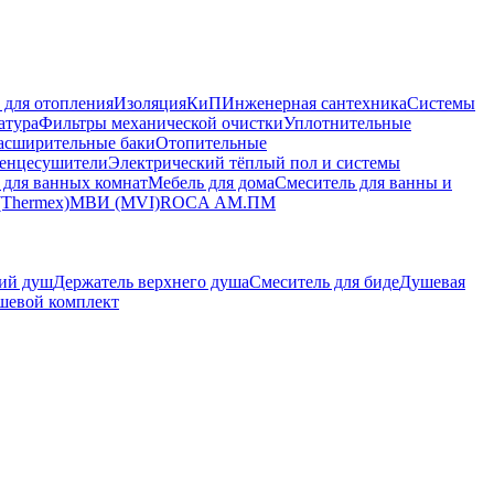
 для отопления
Изоляция
КиП
Инженерная сантехника
Системы
атура
Фильтры механической очистки
Уплотнительные
асширительные баки
Отопительные
енцесушители
Электрический тёплый пол и системы
 для ванных комнат
Мебель для дома
Смеситель для ванны и
(Thermex)
МВИ (MVI)
ROCA
АМ.ПМ
ий душ
Держатель верхнего душа
Смеситель для биде
Душевая
шевой комплект