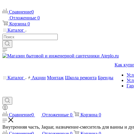
Сравнение
0
Отложенные
0
Корзина
0
Каталог
Как купи
Усл
Каталог
Акции
Монтаж
Школа ремонта
Бренды
Усл
Гар
Сравнение
0
Отложенные
0
Корзина
0
Внутренняя часть, Jaquar, назначение-смеситель для ванны и ду
Сравнение
0
Отложенные
0
Корзина
0