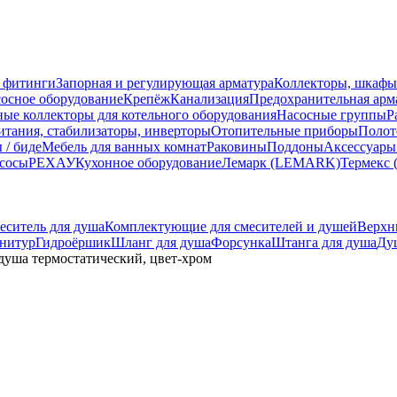
 фитинги
Запорная и регулирующая арматура
Коллекторы, шкафы
осное оборудование
Крепёж
Канализация
Предохранительная арм
ные коллекторы для котельного оборудования
Насосные группы
Р
тания, стабилизаторы, инверторы
Отопительные приборы
Полот
 / биде
Мебель для ванных комнат
Раковины
Поддоны
Аксессуары
сосы
РЕХАУ
Кухонное оборудование
Лемарк (LEMARK)
Термекс 
еситель для душа
Комплектующие для смесителей и душей
Верхн
нитур
Гидроёршик
Шланг для душа
Форсунка
Штанга для душа
Ду
 душа термостатический, цвет-хром