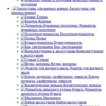
поддонам
Аксессуары для
ванных комнат
Ёршик
Крючок
Держатель
бумажных полотенец
Полотенцедержатель
Полка
Бумагодержатель
Бра, светильники
Комплектующие
к аксессуарам
Стакан
Ведра, корзины
Дозатор для жидкого
мыла
Блюда,
подносы, салфетницы, емкости
Косметические зеркала
Держатель
запасного рулона бумаги
Мыльница
Набор аксессуаров