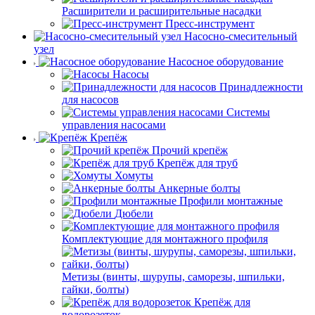
Расширители и расширительные насадки
Пресс-инструмент
Насосно-смесительный
узел
Насосное оборудование
Насосы
Принадлежности
для насосов
Системы
управления насосами
Крепёж
Прочий крепёж
Крепёж для труб
Хомуты
Анкерные болты
Профили монтажные
Дюбели
Комплектующие для монтажного профиля
Метизы (винты, шурупы, саморезы, шпильки,
гайки, болты)
Крепёж для
водорозеток