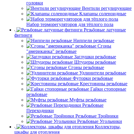
головки
Вентили регулирующие
Клапаны соленоидные
Набор терморегуляторов для тёплого пола
Резьбовые латунные
фитинги
Ниппели резьбовые
Сгоны
"американка" резьбовые
Заглушки резьбовые
Штуцеры резьбовые
Сгоны резьбовые
Удлинители резьбовые
Футорки резьбовые
Крестовины резьбовые
Гайки стопорные
резьбовые
Муфты резьбовые
Резьбовые
Переходники
Резьбовые Тройники
Резьбовые Угольники
Коллекторы,
шкафы для отопления