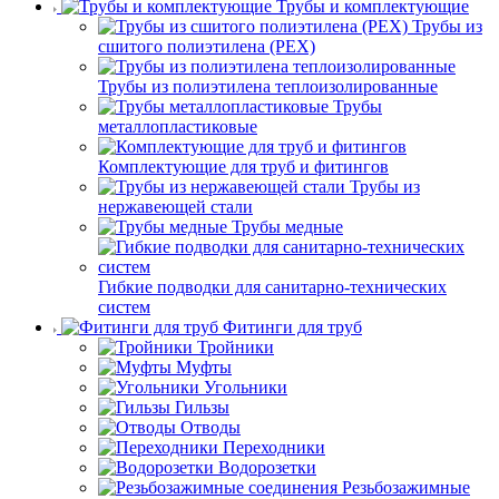
Трубы и комплектующие
Трубы из
сшитого полиэтилена (PEX)
Трубы из полиэтилена теплоизолированные
Трубы
металлопластиковые
Комплектующие для труб и фитингов
Трубы из
нержавеющей стали
Трубы медные
Гибкие подводки для санитарно-технических
систем
Фитинги для труб
Тройники
Муфты
Угольники
Гильзы
Отводы
Переходники
Водорозетки
Резьбозажимные