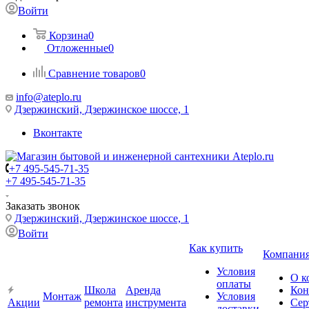
Войти
Корзина
0
Отложенные
0
Сравнение товаров
0
info@ateplo.ru
Дзержинский, Дзержинское шоссе, 1
Вконтакте
+7 495-545-71-35
+7 495-545-71-35
Заказать звонок
Дзержинский, Дзержинское шоссе, 1
Войти
Как купить
Компани
Условия
О к
оплаты
Школа
Аренда
Кон
Монтаж
Условия
Акции
ремонта
инструмента
Сер
доставки