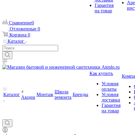
Аре
Гарантия
инс
на товар
Сравнение
0
Отложенные
0
Корзина
0
Каталог
Как купить
Компа
Условия
оплаты
Школа
Каталог
Монтаж
Бренды
Условия
Акции
ремонта
доставки
Гарантия
на товар