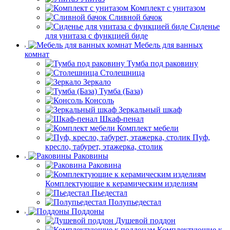
Комплект с унитазом
Сливной бачок
Сиденье
для унитаза с функцией биде
Мебель для ванных
комнат
Тумба под раковину
Столешница
Зеркало
Тумба (База)
Консоль
Зеркальный шкаф
Шкаф-пенал
Комплект мебели
Пуф,
кресло, табурет, этажерка, столик
Раковины
Раковина
Комплектующие к керамическим изделиям
Пьедестал
Полупьедестал
Поддоны
Душевой поддон
Комплектующие к