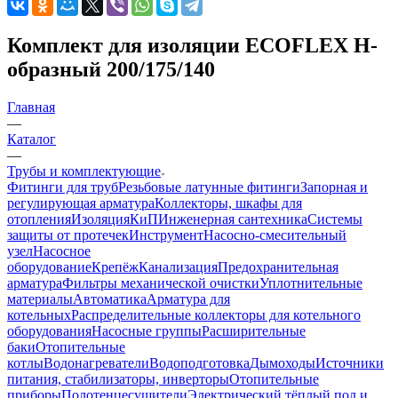
Комплект для изоляции ECOFLEX Н-
образный 200/175/140
Главная
—
Каталог
—
Трубы и комплектующие
Фитинги для труб
Резьбовые латунные фитинги
Запорная и
регулирующая арматура
Коллекторы, шкафы для
отопления
Изоляция
КиП
Инженерная сантехника
Системы
защиты от протечек
Инструмент
Насосно-смесительный
узел
Насосное
оборудование
Крепёж
Канализация
Предохранительная
арматура
Фильтры механической очистки
Уплотнительные
материалы
Автоматика
Арматура для
котельных
Распределительные коллекторы для котельного
оборудования
Насосные группы
Расширительные
баки
Отопительные
котлы
Водонагреватели
Водоподготовка
Дымоходы
Источники
питания, стабилизаторы, инверторы
Отопительные
приборы
Полотенцесушители
Электрический тёплый пол и