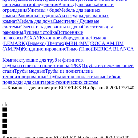
системы антиобледенения
Ванны
Душевые кабины и
ограждения
Унитазы / биде
Мебель для ванных
комнат
Раковины
Поддоны
Аксессуары для ванных
комнат
Мебель для дома
Смесители / Душевые
системы
Смеситель для ванны и душа
Смеситель для
раковины
Душевая стойка
Встроенные
пылесосы
РЕХАУ
Кухонное оборудование
Лемарк
(LEMARK)
Термекс (Thermex)
МВИ (MVI)
ROCA
АМ.ПМ
(AM.PM)
Кондиционирование
Тимо (Timo)
IBERICA BLANCA
—
Комплектующие для труб и фитингов
Трубы из сшитого полиэтилена (PEX)
Трубы из нержавеющей
стали
Трубы медные
Трубы из полиэтилена
теплоизолированные
Трубы металлопластиковые
Гибкие
подводки для санитарно-технических систем
—
Комплект для изоляции ECOFLEX Н-образный 200/175/140
Комплект для изоляции ECOFLEX Н-образный 200/175/140