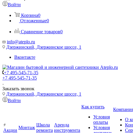
Войти
Корзина
0
Отложенные
0
Сравнение товаров
0
info@ateplo.ru
Дзержинский, Дзержинское шоссе, 1
Вконтакте
+7 495-545-71-35
+7 495-545-71-35
Заказать звонок
Дзержинский, Дзержинское шоссе, 1
Войти
Как купить
Компани
Условия
О к
оплаты
Школа
Аренда
Кон
Монтаж
Условия
Акции
ремонта
инструмента
Сер
доставки