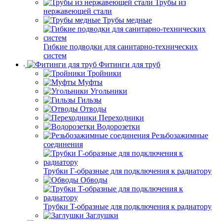
Трубы из
нержавеющей стали
Трубы медные
Гибкие подводки для санитарно-технических
систем
Фитинги для труб
Тройники
Муфты
Угольники
Гильзы
Отводы
Переходники
Водорозетки
Резьбозажимные
соединения
Трубки Г-образные для подключения к радиатору
Обводы
Трубки T-образные для подключения к радиатору
Заглушки