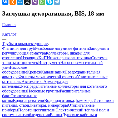
Заглушка декоративная, BIS, 18 мм
Главная
—
Каталог
—
Трубы и комплектующие
Фитинги для труб
Резьбовые латунные фитинги
Запорная и
регулирующая арматура
Коллекторы, шкафы для
отопления
Изоляция
КиП
Инженерная сантехника
Системы
защиты от протечек
Инструмент
Насосно-смесительный
узел
Насосное
оборудование
Крепёж
Канализация
Предохранительная
арматура
Фильтры механической очистки
Уплотнительные
материалы
Автоматика
Арматура для
котельных
Распределительные коллекторы для котельного
оборудования
Насосные группы
Расширительные
баки
Отопительные
котлы
Водонагреватели
Водоподготовка
Дымоходы
Источники
питания, стабилизаторы, инверторы
Отопительные
приборы
Полотенцесушители
Электрический тёплый пол и
системы антиобледенения
Ванны
Душевые кабины и