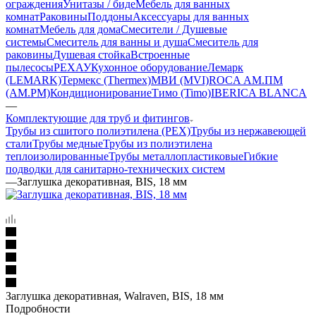
ограждения
Унитазы / биде
Мебель для ванных
комнат
Раковины
Поддоны
Аксессуары для ванных
комнат
Мебель для дома
Смесители / Душевые
системы
Смеситель для ванны и душа
Смеситель для
раковины
Душевая стойка
Встроенные
пылесосы
РЕХАУ
Кухонное оборудование
Лемарк
(LEMARK)
Термекс (Thermex)
МВИ (MVI)
ROCA
АМ.ПМ
(AM.PM)
Кондиционирование
Тимо (Timo)
IBERICA BLANCA
—
Комплектующие для труб и фитингов
Трубы из сшитого полиэтилена (PEX)
Трубы из нержавеющей
стали
Трубы медные
Трубы из полиэтилена
теплоизолированные
Трубы металлопластиковые
Гибкие
подводки для санитарно-технических систем
—
Заглушка декоративная, BIS, 18 мм
Заглушка декоративная, Walraven, BIS, 18 мм
Подробности