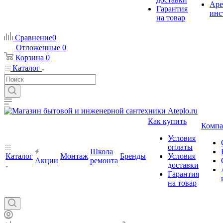
Аре
Гарантия
инс
на товар
Сравнение
0
Отложенные
0
Корзина
0
Каталог
Как купить
Компа
Условия
оплаты
Школа
Каталог
Монтаж
Бренды
Условия
Акции
ремонта
доставки
Гарантия
на товар