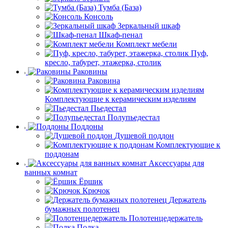
Тумба (База)
Консоль
Зеркальный шкаф
Шкаф-пенал
Комплект мебели
Пуф,
кресло, табурет, этажерка, столик
Раковины
Раковина
Комплектующие к керамическим изделиям
Пьедестал
Полупьедестал
Поддоны
Душевой поддон
Комплектующие к
поддонам
Аксессуары для
ванных комнат
Ёршик
Крючок
Держатель
бумажных полотенец
Полотенцедержатель
Полка