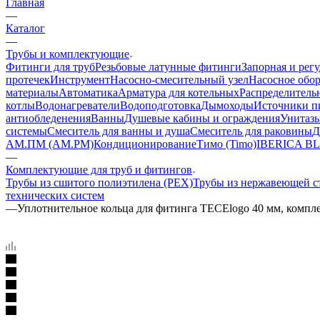
Главная
—
Каталог
—
Трубы и комплектующие
Фитинги для труб
Резьбовые латунные фитинги
Запорная и рег
протечек
Инструмент
Насосно-смесительный узел
Насосное обо
материалы
Автоматика
Арматура для котельных
Распределитель
котлы
Водонагреватели
Водоподготовка
Дымоходы
Источники пи
антиобледенения
Ванны
Душевые кабины и ограждения
Унитазы
системы
Смеситель для ванны и душа
Смеситель для раковины
Д
АМ.ПМ (AM.PM)
Кондиционирование
Тимо (Timo)
IBERICA B
—
Комплектующие для труб и фитингов
Трубы из сшитого полиэтилена (PEX)
Трубы из нержавеющей с
технических систем
—
Уплотнительное кольца для фитинга ТЕСЕlogo 40 мм, компле