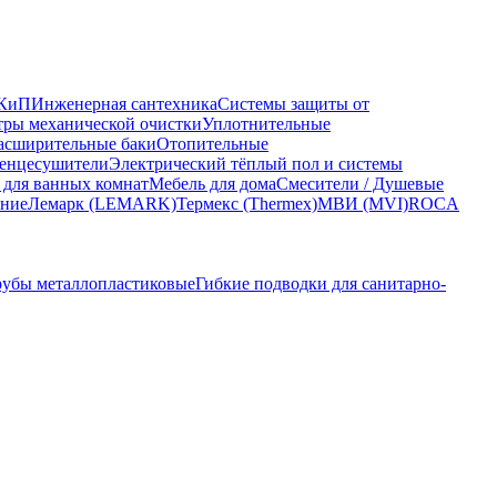
КиП
Инженерная сантехника
Системы защиты от
ры механической очистки
Уплотнительные
асширительные баки
Отопительные
енцесушители
Электрический тёплый пол и системы
 для ванных комнат
Мебель для дома
Смесители / Душевые
ание
Лемарк (LEMARK)
Термекс (Thermex)
МВИ (MVI)
ROCA
рубы металлопластиковые
Гибкие подводки для санитарно-