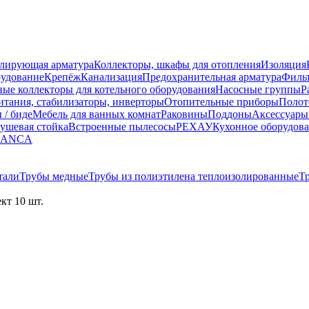
улирующая арматура
Коллекторы, шкафы для отопления
Изоляция
рудование
Крепёж
Канализация
Предохранительная арматура
Фильт
ные коллекторы для котельного оборудования
Насосные группы
Р
тания, стабилизаторы, инверторы
Отопительные приборы
Полот
 / биде
Мебель для ванных комнат
Раковины
Поддоны
Аксессуары
ушевая стойка
Встроенные пылесосы
РЕХАУ
Кухонное оборудов
LANCA
тали
Трубы медные
Трубы из полиэтилена теплоизолированные
Т
кт 10 шт.