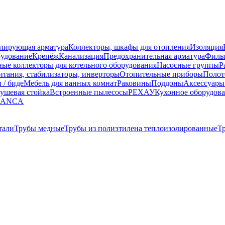
улирующая арматура
Коллекторы, шкафы для отопления
Изоляция
рудование
Крепёж
Канализация
Предохранительная арматура
Фильт
ные коллекторы для котельного оборудования
Насосные группы
Р
тания, стабилизаторы, инверторы
Отопительные приборы
Полот
 / биде
Мебель для ванных комнат
Раковины
Поддоны
Аксессуары
ушевая стойка
Встроенные пылесосы
РЕХАУ
Кухонное оборудов
LANCA
тали
Трубы медные
Трубы из полиэтилена теплоизолированные
Т