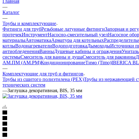
Главная
—
Каталог
—
Трубы и комплектующие
Фитинги для труб
Резьбовые латунные фитинги
Запорная и рег
протечек
Инструмент
Насосно-смесительный узел
Насосное обо
материалы
Автоматика
Арматура для котельных
Распределитель
котлы
Водонагреватели
Водоподготовка
Дымоходы
Источники пи
антиобледенения
Ванны
Душевые кабины и ограждения
Унитазы
системы
Смеситель для ванны и душа
Смеситель для раковины
Д
АМ.ПМ (AM.PM)
Кондиционирование
Тимо (Timo)
IBERICA B
—
Комплектующие для труб и фитингов
Трубы из сшитого полиэтилена (PEX)
Трубы из нержавеющей с
технических систем
—
Заглушка декоративная, BIS, 35 мм