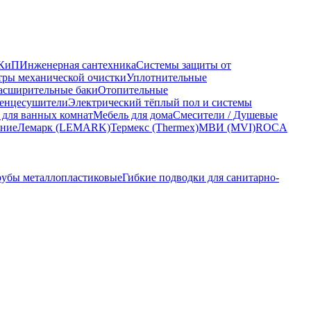
КиП
Инженерная сантехника
Системы защиты от
ры механической очистки
Уплотнительные
асширительные баки
Отопительные
енцесушители
Электрический тёплый пол и системы
 для ванных комнат
Мебель для дома
Смесители / Душевые
ание
Лемарк (LEMARK)
Термекс (Thermex)
МВИ (MVI)
ROCA
рубы металлопластиковые
Гибкие подводки для санитарно-