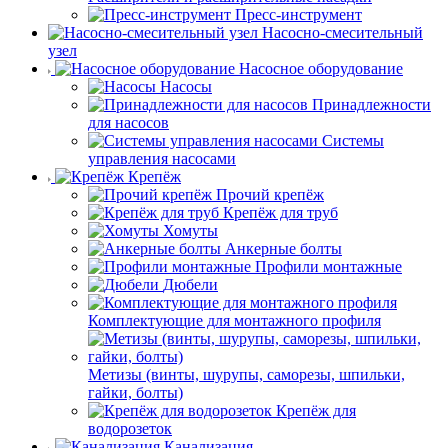
Пресс-инструмент
Насосно-смесительный
узел
Насосное оборудование
Насосы
Принадлежности
для насосов
Системы
управления насосами
Крепёж
Прочий крепёж
Крепёж для труб
Хомуты
Анкерные болты
Профили монтажные
Дюбели
Комплектующие для монтажного профиля
Метизы (винты, шурупы, саморезы, шпильки,
гайки, болты)
Крепёж для
водорозеток
Канализация