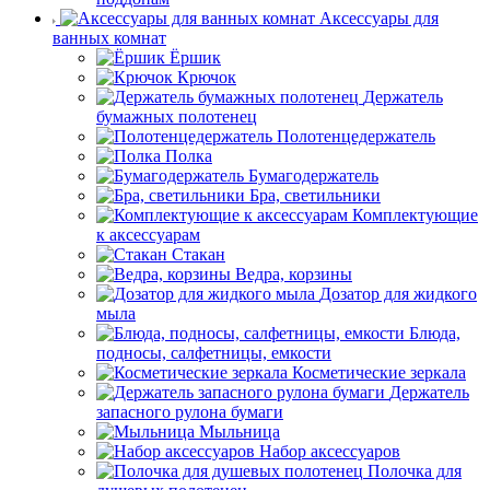
Аксессуары для
ванных комнат
Ёршик
Крючок
Держатель
бумажных полотенец
Полотенцедержатель
Полка
Бумагодержатель
Бра, светильники
Комплектующие
к аксессуарам
Стакан
Ведра, корзины
Дозатор для жидкого
мыла
Блюда,
подносы, салфетницы, емкости
Косметические зеркала
Держатель
запасного рулона бумаги
Мыльница
Набор аксессуаров
Полочка для