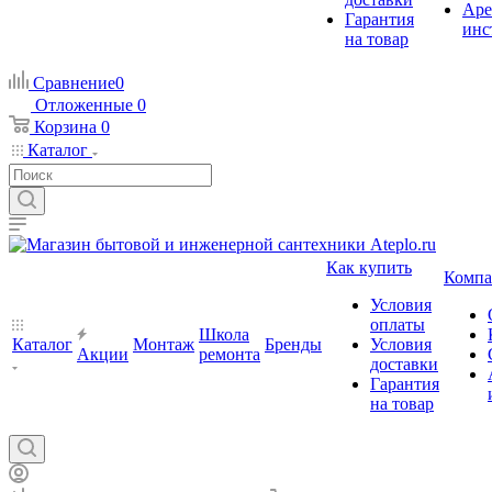
Аре
Гарантия
инс
на товар
Сравнение
0
Отложенные
0
Корзина
0
Каталог
Как купить
Компа
Условия
оплаты
Школа
Каталог
Монтаж
Бренды
Условия
Акции
ремонта
доставки
Гарантия
на товар