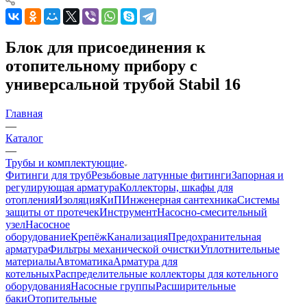
Блок для присоединения к
отопительному прибору с
универсальной трубой Stabil 16
Главная
—
Каталог
—
Трубы и комплектующие
Фитинги для труб
Резьбовые латунные фитинги
Запорная и
регулирующая арматура
Коллекторы, шкафы для
отопления
Изоляция
КиП
Инженерная сантехника
Системы
защиты от протечек
Инструмент
Насосно-смесительный
узел
Насосное
оборудование
Крепёж
Канализация
Предохранительная
арматура
Фильтры механической очистки
Уплотнительные
материалы
Автоматика
Арматура для
котельных
Распределительные коллекторы для котельного
оборудования
Насосные группы
Расширительные
баки
Отопительные