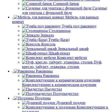
Сливной бачок
Сиденье
для унитаза с функцией биде
Мебель для ванных
комнат
Тумба под раковину
Столешница
Зеркало
Тумба (База)
Консоль
Зеркальный шкаф
Шкаф-пенал
Комплект мебели
Пуф,
кресло, табурет, этажерка, столик
Раковины
Раковина
Комплектующие к керамическим изделиям
Пьедестал
Полупьедестал
Поддоны
Душевой поддон
Комплектующие к
поддонам