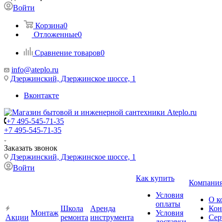
Войти
Корзина
0
Отложенные
0
Сравнение товаров
0
info@ateplo.ru
Дзержинский, Дзержинское шоссе, 1
Вконтакте
+7 495-545-71-35
+7 495-545-71-35
Заказать звонок
Дзержинский, Дзержинское шоссе, 1
Войти
Как купить
Компани
Условия
О к
оплаты
Школа
Аренда
Кон
Монтаж
Условия
Акции
ремонта
инструмента
Сер
доставки