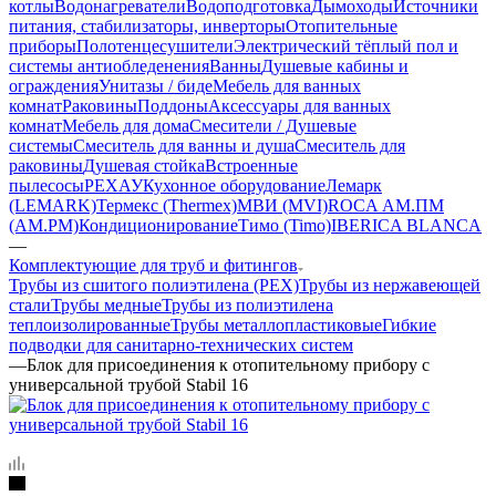
котлы
Водонагреватели
Водоподготовка
Дымоходы
Источники
питания, стабилизаторы, инверторы
Отопительные
приборы
Полотенцесушители
Электрический тёплый пол и
системы антиобледенения
Ванны
Душевые кабины и
ограждения
Унитазы / биде
Мебель для ванных
комнат
Раковины
Поддоны
Аксессуары для ванных
комнат
Мебель для дома
Смесители / Душевые
системы
Смеситель для ванны и душа
Смеситель для
раковины
Душевая стойка
Встроенные
пылесосы
РЕХАУ
Кухонное оборудование
Лемарк
(LEMARK)
Термекс (Thermex)
МВИ (MVI)
ROCA
АМ.ПМ
(AM.PM)
Кондиционирование
Тимо (Timo)
IBERICA BLANCA
—
Комплектующие для труб и фитингов
Трубы из сшитого полиэтилена (PEX)
Трубы из нержавеющей
стали
Трубы медные
Трубы из полиэтилена
теплоизолированные
Трубы металлопластиковые
Гибкие
подводки для санитарно-технических систем
—
Блок для присоединения к отопительному прибору с
универсальной трубой Stabil 16