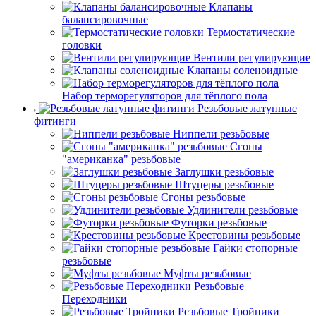
Клапаны
балансировочные
Термостатические
головки
Вентили регулирующие
Клапаны соленоидные
Набор терморегуляторов для тёплого пола
Резьбовые латунные
фитинги
Ниппели резьбовые
Сгоны
"американка" резьбовые
Заглушки резьбовые
Штуцеры резьбовые
Сгоны резьбовые
Удлинители резьбовые
Футорки резьбовые
Крестовины резьбовые
Гайки стопорные
резьбовые
Муфты резьбовые
Резьбовые
Переходники
Резьбовые Тройники