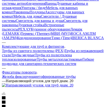
системы антиобледенения
Ванны
Душевые кабины и
ограждения
Унитазы / биде
Мебель для ванных
комнат
Раковины
Поддоны
Аксессуары для ванных
комнат
Мебель для дома
Смесители / Душевые
системы
Смеситель для ванны и душа
Смеситель для
раковины
Душевая стойка
Встроенные
пылесосы
РЕХАУ
Кухонное оборудование
Лемарк
(LEMARK)
Термекс (Thermex)
МВИ (MVI)
ROCA
АМ.ПМ
(AM.PM)
Кондиционирование
Тимо (Timo)
IBERICA BLANCA
—
Комплектующие для труб и фитингов
Трубы из сшитого полиэтилена (PEX)
Трубы из нержавеющей
стали
Трубы медные
Трубы из полиэтилена
теплоизолированные
Трубы металлопластиковые
Гибкие
подводки для санитарно-технических систем
—
Фиксаторы поворота
Желоба фиксирующие
гофрированные трубы
—
Направляющий уголок для труб диам. 20