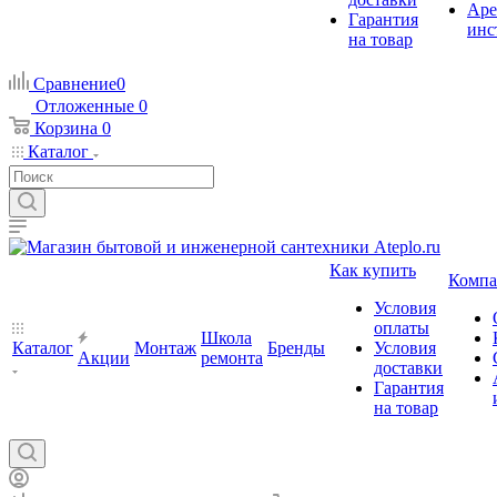
Аре
Гарантия
инс
на товар
Сравнение
0
Отложенные
0
Корзина
0
Каталог
Как купить
Компа
Условия
оплаты
Школа
Каталог
Монтаж
Бренды
Условия
Акции
ремонта
доставки
Гарантия
на товар