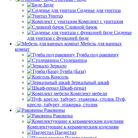
Биде
Сиденье для унитаза
Унитаз
Комплект с унитазом
Сливной бачок
Сиденье
для унитаза с функцией биде
Мебель для ванных
комнат
Тумба под раковину
Столешница
Зеркало
Тумба (База)
Консоль
Зеркальный шкаф
Шкаф-пенал
Комплект мебели
Пуф,
кресло, табурет, этажерка, столик
Раковины
Раковина
Комплектующие к керамическим изделиям
Пьедестал
Полупьедестал