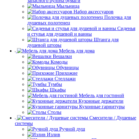
запасного рулона бумаги
Мыльница
Набор аксессуаров
Полочка для
душевых полотенец
Сиденья
и стулья для душевой и ванны
Штанга для
душевой шторы
Мебель для дома
Вешалки
Комоды
Обувницы
Прихожие
Стеллажи
Тумбы
Шкафы
Мебель для гостиной
Кухонные держатели
Кухонные гарнитуры
Столы
Смесители / Душевые
системы
Ручной душ
Излив