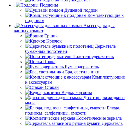
Поддоны
Душевой поддон
Комплектующие к
поддонам
Аксессуары для
ванных комнат
Ёршик
Крючок
Держатель
бумажных полотенец
Полотенцедержатель
Полка
Бумагодержатель
Бра, светильники
Комплектующие
к аксессуарам
Стакан
Ведра, корзины
Дозатор для жидкого
мыла
Блюда,
подносы, салфетницы, емкости
Косметические зеркала
Держатель