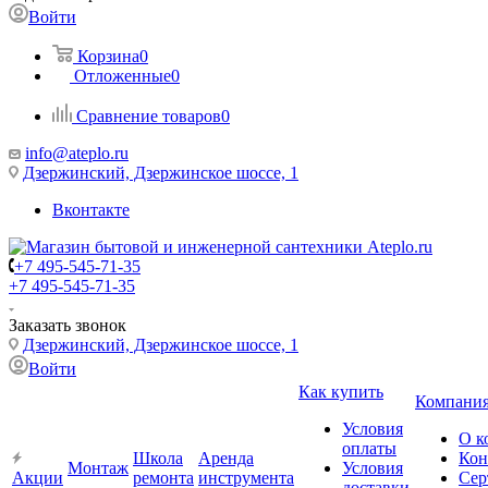
Войти
Корзина
0
Отложенные
0
Сравнение товаров
0
info@ateplo.ru
Дзержинский, Дзержинское шоссе, 1
Вконтакте
+7 495-545-71-35
+7 495-545-71-35
Заказать звонок
Дзержинский, Дзержинское шоссе, 1
Войти
Как купить
Компани
Условия
О к
оплаты
Школа
Аренда
Кон
Монтаж
Условия
Акции
ремонта
инструмента
Сер
доставки