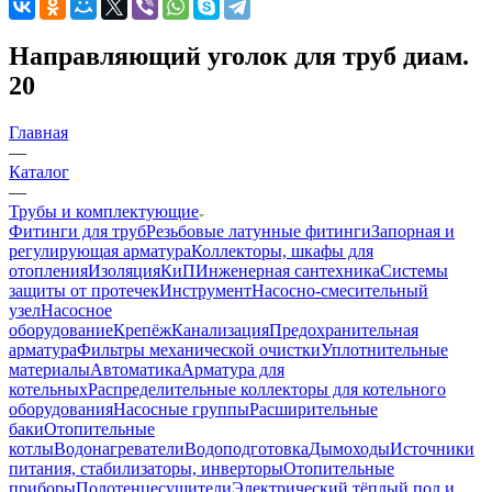
Направляющий уголок для труб диам.
20
Главная
—
Каталог
—
Трубы и комплектующие
Фитинги для труб
Резьбовые латунные фитинги
Запорная и
регулирующая арматура
Коллекторы, шкафы для
отопления
Изоляция
КиП
Инженерная сантехника
Системы
защиты от протечек
Инструмент
Насосно-смесительный
узел
Насосное
оборудование
Крепёж
Канализация
Предохранительная
арматура
Фильтры механической очистки
Уплотнительные
материалы
Автоматика
Арматура для
котельных
Распределительные коллекторы для котельного
оборудования
Насосные группы
Расширительные
баки
Отопительные
котлы
Водонагреватели
Водоподготовка
Дымоходы
Источники
питания, стабилизаторы, инверторы
Отопительные
приборы
Полотенцесушители
Электрический тёплый пол и