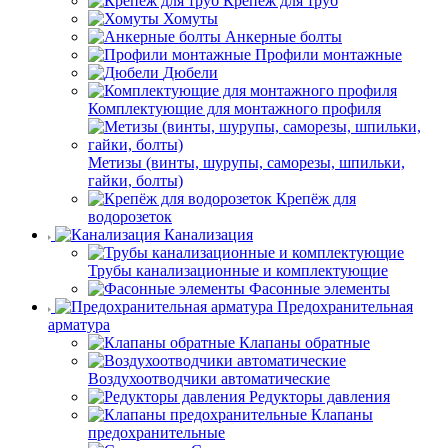
Крепёж для труб
Хомуты
Анкерные болты
Профили монтажные
Дюбели
Комплектующие для монтажного профиля
Метизы (винты, шурупы, саморезы, шпильки,
гайки, болты)
Крепёж для
водорозеток
Канализация
Трубы канализационные и комплектующие
Фасонные элементы
Предохранительная
арматура
Клапаны обратные
Воздухоотводчики автоматические
Редукторы давления
Клапаны
предохранительные