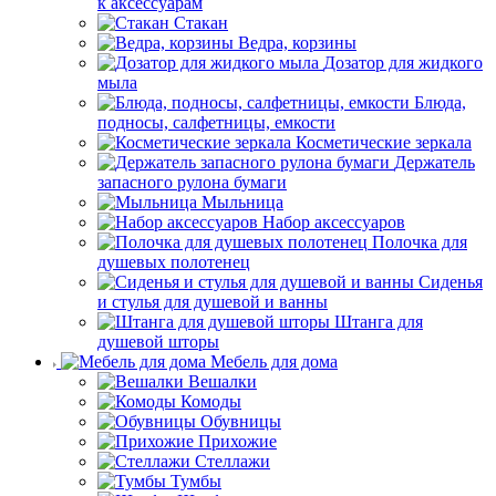
к аксессуарам
Стакан
Ведра, корзины
Дозатор для жидкого
мыла
Блюда,
подносы, салфетницы, емкости
Косметические зеркала
Держатель
запасного рулона бумаги
Мыльница
Набор аксессуаров
Полочка для
душевых полотенец
Сиденья
и стулья для душевой и ванны
Штанга для
душевой шторы
Мебель для дома
Вешалки
Комоды
Обувницы
Прихожие
Стеллажи
Тумбы