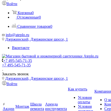
Войти
Корзина
0
Отложенные
0
Сравнение товаров
0
info@ateplo.ru
Дзержинский, Дзержинское шоссе, 1
Вконтакте
+7 495-545-71-35
+7 495-545-71-35
Заказать звонок
Дзержинский, Дзержинское шоссе, 1
Войти
Как купить
Компани
Условия
О к
оплаты
Школа
Аренда
Кон
Монтаж
Условия
Акции
ремонта
инструмента
Сер
доставки