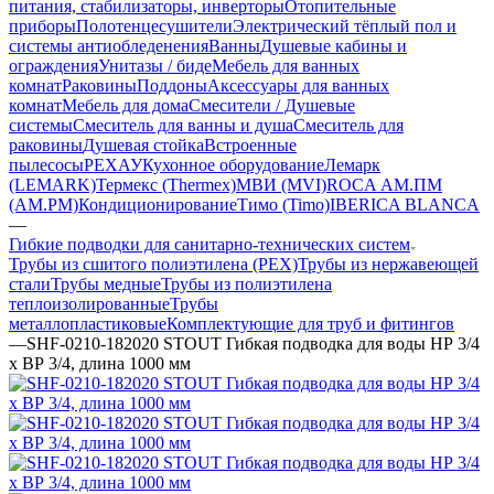
питания, стабилизаторы, инверторы
Отопительные
приборы
Полотенцесушители
Электрический тёплый пол и
системы антиобледенения
Ванны
Душевые кабины и
ограждения
Унитазы / биде
Мебель для ванных
комнат
Раковины
Поддоны
Аксессуары для ванных
комнат
Мебель для дома
Смесители / Душевые
системы
Смеситель для ванны и душа
Смеситель для
раковины
Душевая стойка
Встроенные
пылесосы
РЕХАУ
Кухонное оборудование
Лемарк
(LEMARK)
Термекс (Thermex)
МВИ (MVI)
ROCA
АМ.ПМ
(AM.PM)
Кондиционирование
Тимо (Timo)
IBERICA BLANCA
—
Гибкие подводки для санитарно-технических систем
Трубы из сшитого полиэтилена (PEX)
Трубы из нержавеющей
стали
Трубы медные
Трубы из полиэтилена
теплоизолированные
Трубы
металлопластиковые
Комплектующие для труб и фитингов
—
SHF-0210-182020 STOUT Гибкая подводка для воды НР 3/4
х ВР 3/4, длина 1000 мм