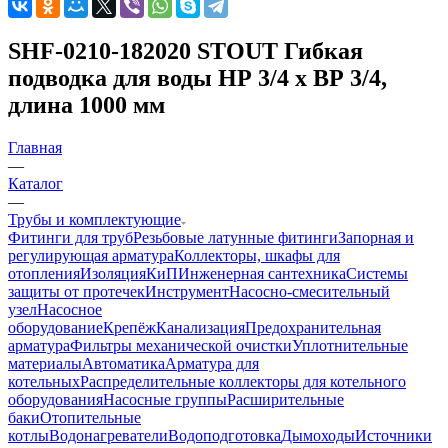
SHF-0210-182020 STOUT Гибкая
подводка для воды НР 3/4 х ВР 3/4,
длина 1000 мм
Главная
—
Каталог
—
Трубы и комплектующие
Фитинги для труб
Резьбовые латунные фитинги
Запорная и
регулирующая арматура
Коллекторы, шкафы для
отопления
Изоляция
КиП
Инженерная сантехника
Системы
защиты от протечек
Инструмент
Насосно-смесительный
узел
Насосное
оборудование
Крепёж
Канализация
Предохранительная
арматура
Фильтры механической очистки
Уплотнительные
материалы
Автоматика
Арматура для
котельных
Распределительные коллекторы для котельного
оборудования
Насосные группы
Расширительные
баки
Отопительные
котлы
Водонагреватели
Водоподготовка
Дымоходы
Источники