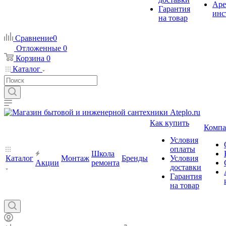
Аре
Гарантия
инс
на товар
Сравнение
0
Отложенные
0
Корзина
0
Каталог
Как купить
Компа
Условия
оплаты
Школа
Каталог
Монтаж
Бренды
Условия
Акции
ремонта
доставки
Гарантия
на товар