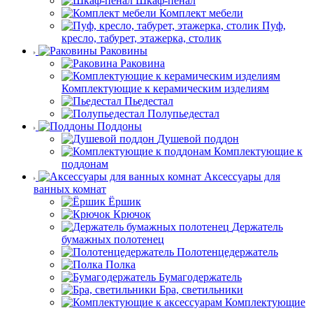
Шкаф-пенал
Комплект мебели
Пуф,
кресло, табурет, этажерка, столик
Раковины
Раковина
Комплектующие к керамическим изделиям
Пьедестал
Полупьедестал
Поддоны
Душевой поддон
Комплектующие к
поддонам
Аксессуары для
ванных комнат
Ёршик
Крючок
Держатель
бумажных полотенец
Полотенцедержатель
Полка
Бумагодержатель
Бра, светильники
Комплектующие