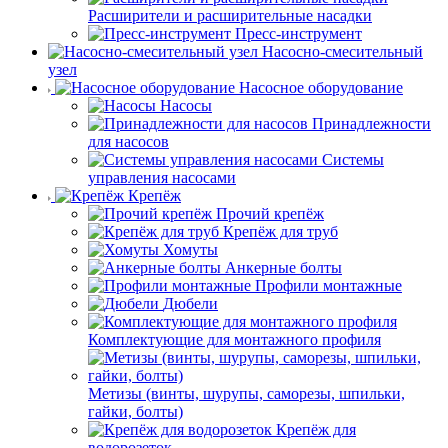
Расширители и расширительные насадки
Пресс-инструмент
Насосно-смесительный
узел
Насосное оборудование
Насосы
Принадлежности
для насосов
Системы
управления насосами
Крепёж
Прочий крепёж
Крепёж для труб
Хомуты
Анкерные болты
Профили монтажные
Дюбели
Комплектующие для монтажного профиля
Метизы (винты, шурупы, саморезы, шпильки,
гайки, болты)
Крепёж для
водорозеток