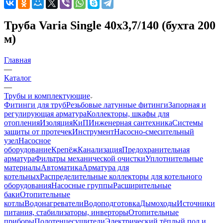
Труба Varia Single 40x3,7/140 (бухта 200
м)
Главная
—
Каталог
—
Трубы и комплектующие
Фитинги для труб
Резьбовые латунные фитинги
Запорная и
регулирующая арматура
Коллекторы, шкафы для
отопления
Изоляция
КиП
Инженерная сантехника
Системы
защиты от протечек
Инструмент
Насосно-смесительный
узел
Насосное
оборудование
Крепёж
Канализация
Предохранительная
арматура
Фильтры механической очистки
Уплотнительные
материалы
Автоматика
Арматура для
котельных
Распределительные коллекторы для котельного
оборудования
Насосные группы
Расширительные
баки
Отопительные
котлы
Водонагреватели
Водоподготовка
Дымоходы
Источники
питания, стабилизаторы, инверторы
Отопительные
приборы
Полотенцесушители
Электрический тёплый пол и