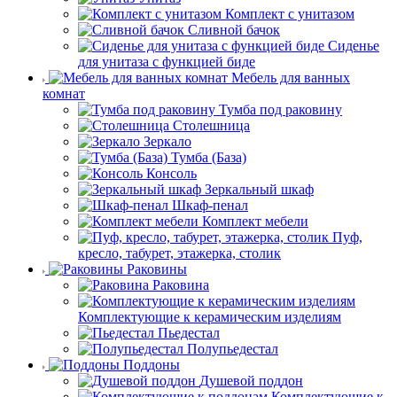
Комплект с унитазом
Сливной бачок
Сиденье
для унитаза с функцией биде
Мебель для ванных
комнат
Тумба под раковину
Столешница
Зеркало
Тумба (База)
Консоль
Зеркальный шкаф
Шкаф-пенал
Комплект мебели
Пуф,
кресло, табурет, этажерка, столик
Раковины
Раковина
Комплектующие к керамическим изделиям
Пьедестал
Полупьедестал
Поддоны
Душевой поддон
Комплектующие к