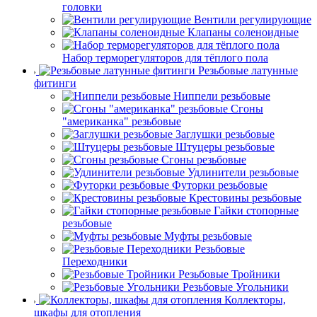
головки
Вентили регулирующие
Клапаны соленоидные
Набор терморегуляторов для тёплого пола
Резьбовые латунные
фитинги
Ниппели резьбовые
Сгоны
"американка" резьбовые
Заглушки резьбовые
Штуцеры резьбовые
Сгоны резьбовые
Удлинители резьбовые
Футорки резьбовые
Крестовины резьбовые
Гайки стопорные
резьбовые
Муфты резьбовые
Резьбовые
Переходники
Резьбовые Тройники
Резьбовые Угольники
Коллекторы,
шкафы для отопления