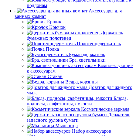
поддонам
Аксессуары для
ванных комнат
Ёршик
Крючок
Держатель
бумажных полотенец
Полотенцедержатель
Полка
Бумагодержатель
Бра, светильники
Комплектующие
к аксессуарам
Стакан
Ведра, корзины
Дозатор для жидкого
мыла
Блюда,
подносы, салфетницы, емкости
Косметические зеркала
Держатель
запасного рулона бумаги
Мыльница
Набор аксессуаров