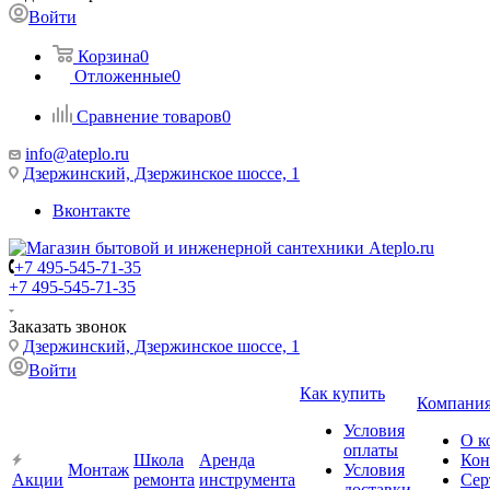
Войти
Корзина
0
Отложенные
0
Сравнение товаров
0
info@ateplo.ru
Дзержинский, Дзержинское шоссе, 1
Вконтакте
+7 495-545-71-35
+7 495-545-71-35
Заказать звонок
Дзержинский, Дзержинское шоссе, 1
Войти
Как купить
Компани
Условия
О к
оплаты
Школа
Аренда
Кон
Монтаж
Условия
Акции
ремонта
инструмента
Сер
доставки