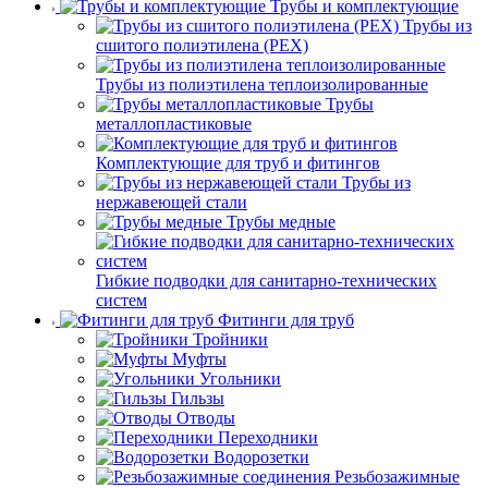
Трубы и комплектующие
Трубы из
сшитого полиэтилена (PEX)
Трубы из полиэтилена теплоизолированные
Трубы
металлопластиковые
Комплектующие для труб и фитингов
Трубы из
нержавеющей стали
Трубы медные
Гибкие подводки для санитарно-технических
систем
Фитинги для труб
Тройники
Муфты
Угольники
Гильзы
Отводы
Переходники
Водорозетки
Резьбозажимные