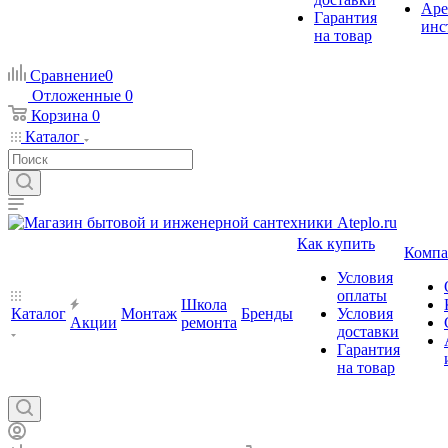
Аре
Гарантия
инс
на товар
Сравнение
0
Отложенные
0
Корзина
0
Каталог
Как купить
Компа
Условия
оплаты
Школа
Каталог
Монтаж
Бренды
Условия
Акции
ремонта
доставки
Гарантия
на товар