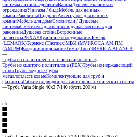
системы антиобледенения
Ванны
Душевые кабины и
ограждения
Унитазы / биде
Мебель для ванных
комнат
Раковины
Поддоны
Аксессуары для ванных
комнат
Мебель для дома
Смесители / Душевые
системы
Смеситель для ванны и душа
Смеситель для
раковины
Душевая стойка
Встроенные
пылесосы
РЕХАУ
Кухонное оборудование
Лемарк
(LEMARK)
Термекс (Thermex)
МВИ (MVI)
ROCA
АМ.ПМ
(AM.PM)
Кондиционирование
Тимо (Timo)
IBERICA BLANCA
—
Трубы из полиэтилена теплоизолированные
Трубы из сшитого полиэтилена (PEX)
Трубы из нержавеющей
стали
Трубы медные
Трубы
металлопластиковые
Комплектующие для труб и
фитингов
Гибкие подводки для санитарно-технических систем
—
Труба Varia Single 40x3,7/140 (бухта 200 м)
Труба Uponor Varia Single 40x3,7/140 PN6 (бухта 200 м)