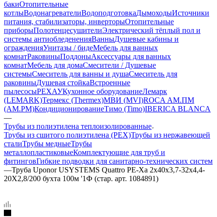
баки
Отопительные
котлы
Водонагреватели
Водоподготовка
Дымоходы
Источники
питания, стабилизаторы, инверторы
Отопительные
приборы
Полотенцесушители
Электрический тёплый пол и
системы антиобледенения
Ванны
Душевые кабины и
ограждения
Унитазы / биде
Мебель для ванных
комнат
Раковины
Поддоны
Аксессуары для ванных
комнат
Мебель для дома
Смесители / Душевые
системы
Смеситель для ванны и душа
Смеситель для
раковины
Душевая стойка
Встроенные
пылесосы
РЕХАУ
Кухонное оборудование
Лемарк
(LEMARK)
Термекс (Thermex)
МВИ (MVI)
ROCA
АМ.ПМ
(AM.PM)
Кондиционирование
Тимо (Timo)
IBERICA BLANCA
—
Трубы из полиэтилена теплоизолированные
Трубы из сшитого полиэтилена (PEX)
Трубы из нержавеющей
стали
Трубы медные
Трубы
металлопластиковые
Комплектующие для труб и
фитингов
Гибкие подводки для санитарно-технических систем
—
Труба Uponor USYSTEMS Quattro PE-Xa 2x40x3,7-32x4,4-
20X2,8/200 бухта 100м '1Ф (стар. арт. 1084891)