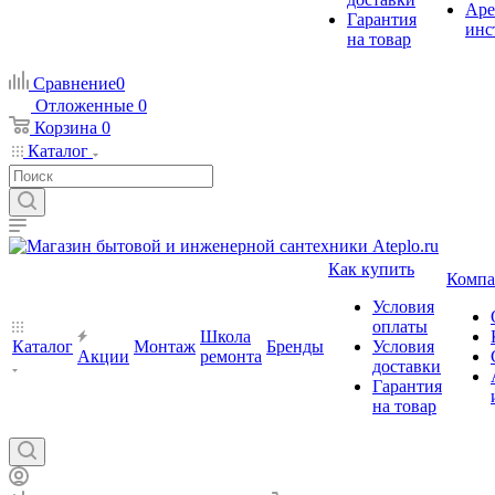
Аре
Гарантия
инс
на товар
Сравнение
0
Отложенные
0
Корзина
0
Каталог
Как купить
Компа
Условия
оплаты
Школа
Каталог
Монтаж
Бренды
Условия
Акции
ремонта
доставки
Гарантия
на товар