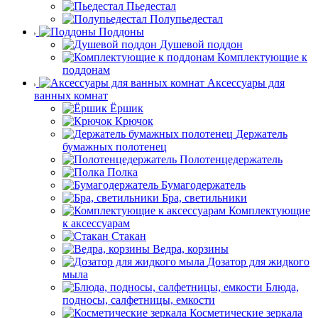
Пьедестал
Полупьедестал
Поддоны
Душевой поддон
Комплектующие к
поддонам
Аксессуары для
ванных комнат
Ёршик
Крючок
Держатель
бумажных полотенец
Полотенцедержатель
Полка
Бумагодержатель
Бра, светильники
Комплектующие
к аксессуарам
Стакан
Ведра, корзины
Дозатор для жидкого
мыла
Блюда,
подносы, салфетницы, емкости
Косметические зеркала