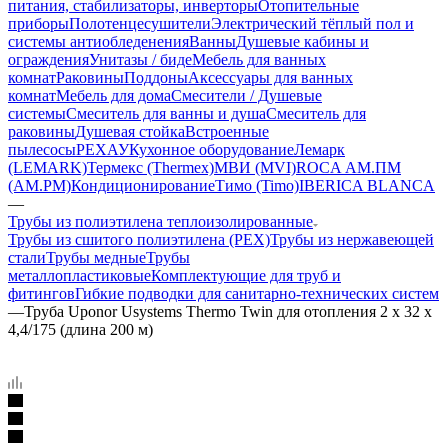
питания, стабилизаторы, инверторы
Отопительные
приборы
Полотенцесушители
Электрический тёплый пол и
системы антиобледенения
Ванны
Душевые кабины и
ограждения
Унитазы / биде
Мебель для ванных
комнат
Раковины
Поддоны
Аксессуары для ванных
комнат
Мебель для дома
Смесители / Душевые
системы
Смеситель для ванны и душа
Смеситель для
раковины
Душевая стойка
Встроенные
пылесосы
РЕХАУ
Кухонное оборудование
Лемарк
(LEMARK)
Термекс (Thermex)
МВИ (MVI)
ROCA
АМ.ПМ
(AM.PM)
Кондиционирование
Тимо (Timo)
IBERICA BLANCA
—
Трубы из полиэтилена теплоизолированные
Трубы из сшитого полиэтилена (PEX)
Трубы из нержавеющей
стали
Трубы медные
Трубы
металлопластиковые
Комплектующие для труб и
фитингов
Гибкие подводки для санитарно-технических систем
—
Труба Uponor Usystems Thermo Twin для отопления 2 x 32 x
4,4/175 (длина 200 м)