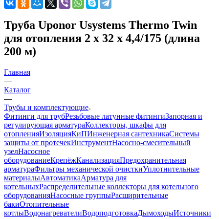
Труба Uponor Usystems Thermo Twin
для отопления 2 x 32 x 4,4/175 (длина
200 м)
Главная
—
Каталог
—
Трубы и комплектующие
Фитинги для труб
Резьбовые латунные фитинги
Запорная и
регулирующая арматура
Коллекторы, шкафы для
отопления
Изоляция
КиП
Инженерная сантехника
Системы
защиты от протечек
Инструмент
Насосно-смесительный
узел
Насосное
оборудование
Крепёж
Канализация
Предохранительная
арматура
Фильтры механической очистки
Уплотнительные
материалы
Автоматика
Арматура для
котельных
Распределительные коллекторы для котельного
оборудования
Насосные группы
Расширительные
баки
Отопительные
котлы
Водонагреватели
Водоподготовка
Дымоходы
Источники