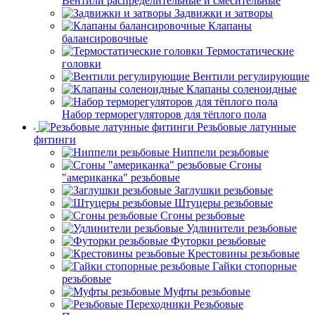
Вентили распределительные и смесительные
Задвижки и затворы
Клапаны
балансировочные
Термостатические
головки
Вентили регулирующие
Клапаны соленоидные
Набор терморегуляторов для тёплого пола
Резьбовые латунные
фитинги
Ниппели резьбовые
Сгоны
"американка" резьбовые
Заглушки резьбовые
Штуцеры резьбовые
Сгоны резьбовые
Удлинители резьбовые
Футорки резьбовые
Крестовины резьбовые
Гайки стопорные
резьбовые
Муфты резьбовые
Резьбовые