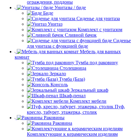
ограждения, поддоны
Унитазы / биде
Биде
Сиденье для унитаза
Унитаз
Комплект с унитазом
Сливной бачок
Сиденье
для унитаза с функцией биде
Мебель для ванных
комнат
Тумба под раковину
Столешница
Зеркало
Тумба (База)
Консоль
Зеркальный шкаф
Шкаф-пенал
Комплект мебели
Пуф,
кресло, табурет, этажерка, столик
Раковины
Раковина
Комплектующие к керамическим изделиям