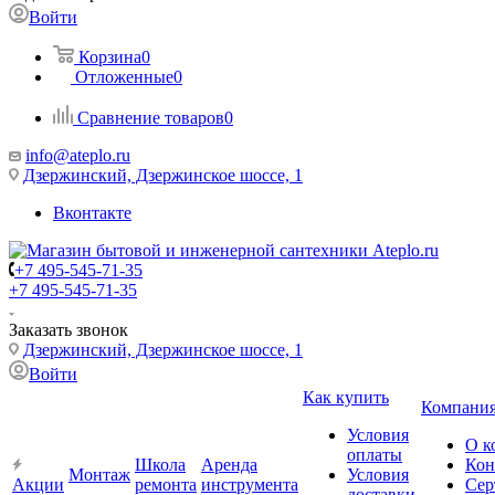
Войти
Корзина
0
Отложенные
0
Сравнение товаров
0
info@ateplo.ru
Дзержинский, Дзержинское шоссе, 1
Вконтакте
+7 495-545-71-35
+7 495-545-71-35
Заказать звонок
Дзержинский, Дзержинское шоссе, 1
Войти
Как купить
Компани
Условия
О к
оплаты
Школа
Аренда
Кон
Монтаж
Условия
Акции
ремонта
инструмента
Сер
доставки