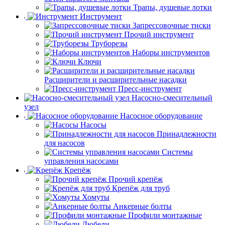
Трапы, душевые лотки
Инструмент
Запрессовочные тиски
Прочий инструмент
Труборезы
Наборы инструментов
Ключи
Расширители и расширительные насадки
Пресс-инструмент
Насосно-смесительный
узел
Насосное оборудование
Насосы
Принадлежности
для насосов
Системы
управления насосами
Крепёж
Прочий крепёж
Крепёж для труб
Хомуты
Анкерные болты
Профили монтажные
Дюбели