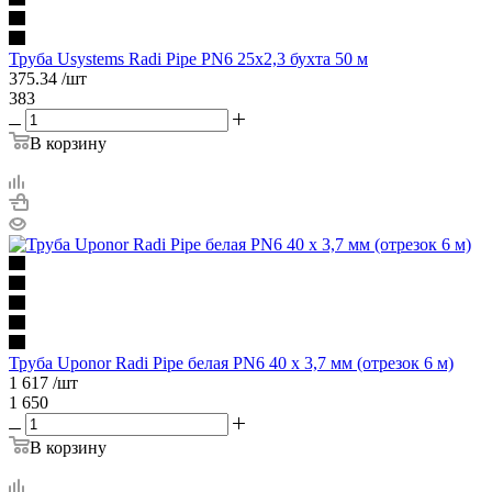
Труба Usystems Radi Pipe PN6 25x2,3 бухта 50 м
375.34
/шт
383
В корзину
Труба Uponor Radi Pipe белая PN6 40 x 3,7 мм (отрезок 6 м)
1 617
/шт
1 650
В корзину