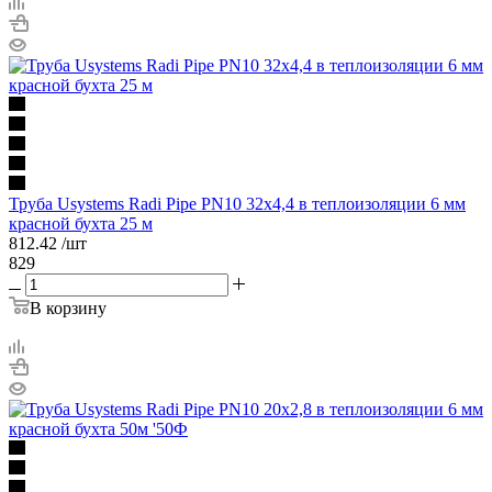
Труба Usystems Radi Pipe PN10 32x4,4 в теплоизоляции 6 мм
красной бухта 25 м
812.42
/шт
829
В корзину