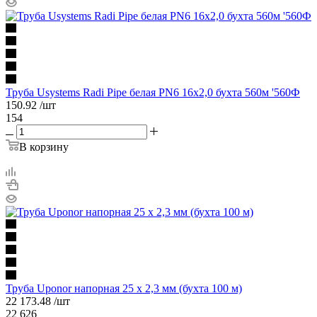
Труба Usystems Radi Pipe белая PN6 16x2,0 бухта 560м '560Ф
150.92
/шт
154
В корзину
Труба Uponor напорная 25 x 2,3 мм (бухта 100 м)
22 173.48
/шт
22 626