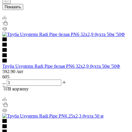
Показать
Труба Usystems Radi Pipe белая PN6 32x2,9 бухта 50м '50Ф
592.90
/шт
605
В корзину