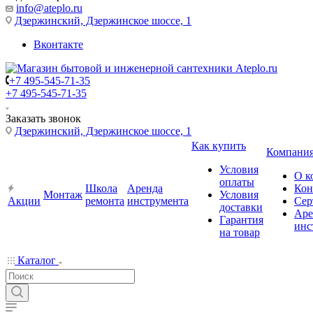
info@ateplo.ru
Дзержинский, Дзержинское шоссе, 1
Вконтакте
+7 495-545-71-35
+7 495-545-71-35
Заказать звонок
Дзержинский, Дзержинское шоссе, 1
Как купить
Компани
Условия
О к
оплаты
Школа
Аренда
Кон
Монтаж
Условия
Акции
ремонта
инструмента
Сер
доставки
Аре
Гарантия
инс
на товар
Каталог