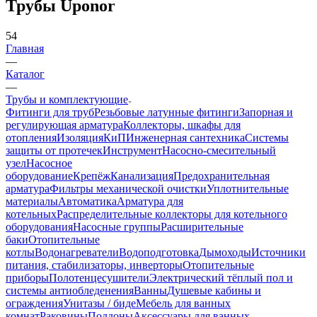
Трубы Uponor
54
Главная
—
Каталог
—
Трубы и комплектующие
Фитинги для труб
Резьбовые латунные фитинги
Запорная и
регулирующая арматура
Коллекторы, шкафы для
отопления
Изоляция
КиП
Инженерная сантехника
Системы
защиты от протечек
Инструмент
Насосно-смесительный
узел
Насосное
оборудование
Крепёж
Канализация
Предохранительная
арматура
Фильтры механической очистки
Уплотнительные
материалы
Автоматика
Арматура для
котельных
Распределительные коллекторы для котельного
оборудования
Насосные группы
Расширительные
баки
Отопительные
котлы
Водонагреватели
Водоподготовка
Дымоходы
Источники
питания, стабилизаторы, инверторы
Отопительные
приборы
Полотенцесушители
Электрический тёплый пол и
системы антиобледенения
Ванны
Душевые кабины и
ограждения
Унитазы / биде
Мебель для ванных
комнат
Раковины
Поддоны
Аксессуары для ванных