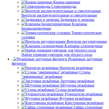
Краны шаровые
Сервоприводы
Вентили распределительные и смесительные
Задвижки и затворы
Клапаны
балансировочные
Термостатические
головки
Вентили регулирующие
Клапаны соленоидные
Набор терморегуляторов для тёплого пола
Резьбовые латунные
фитинги
Ниппели резьбовые
Сгоны
"американка" резьбовые
Заглушки резьбовые
Штуцеры резьбовые
Сгоны резьбовые
Удлинители резьбовые
Футорки резьбовые
Крестовины резьбовые
Гайки стопорные