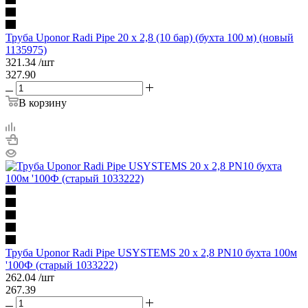
Труба Uponor Radi Pipe 20 х 2,8 (10 бар) (бухта 100 м) (новый
1135975)
321.34
/шт
327.90
В корзину
Труба Uponor Radi Pipe USYSTEMS 20 х 2,8 PN10 бухта 100м
'100Ф (старый 1033222)
262.04
/шт
267.39