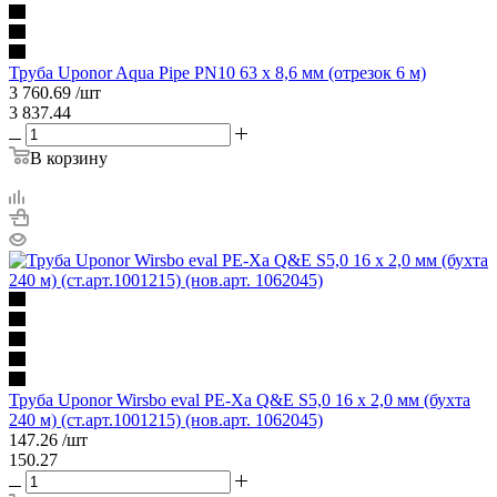
Труба Uponor Aqua Pipe PN10 63 x 8,6 мм (отрезок 6 м)
3 760.69
/шт
3 837.44
В корзину
Труба Uponor Wirsbo eval PE-Xa Q&E S5,0 16 x 2,0 мм (бухта
240 м) (ст.арт.1001215) (нов.арт. 1062045)
147.26
/шт
150.27