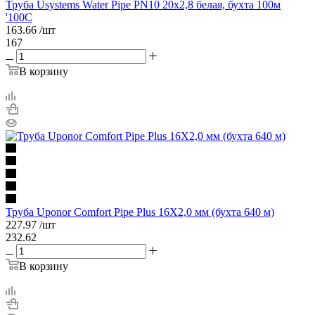
Труба Usystems Water Pipe PN10 20x2,8 белая, бухта 100м
'100С
163.66
/шт
167
В корзину
Труба Uponor Comfort Pipe Plus 16X2,0 мм (бухта 640 м)
227.97
/шт
232.62
В корзину