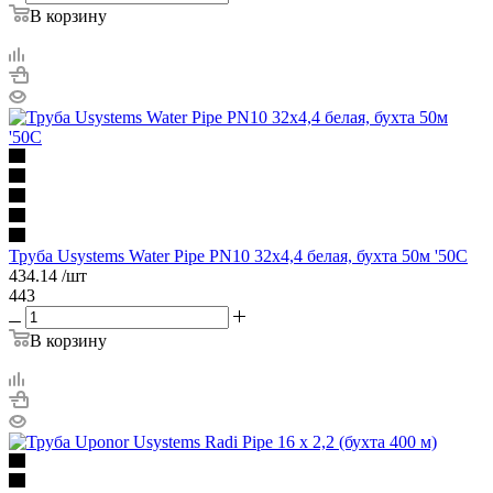
В корзину
Труба Usystems Water Pipe PN10 32x4,4 белая, бухта 50м '50С
434.14
/шт
443
В корзину