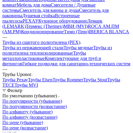
комнат
Мебель для дома
Смесители / Душевые
системы
Смеситель для ванны и душа
Смеситель для
раковины
Душевая стойка
Встроенные
пылесосы
РЕХАУ
Кухонное оборудование
Лемарк
(LEMARK)
Термекс (Thermex)
МВИ (MVI)
ROCA
АМ.ПМ
(AM.PM)
Кондиционирование
Тимо (Timo)
IBERICA BLANCA
—
Трубы из сшитого полиэтилена (PEX)
Трубы из нержавеющей стали
Трубы медные
Трубы из
полиэтилена теплоизолированные
Трубы
металлопластиковые
Комплектующие для труб и
фитингов
Гибкие подводки для санитарно-технических систем
—
Трубы Uponor
Трубы Рехау
Трубы Elsen
Трубы Rommer
Трубы Stout
Трубы
TECE
Трубы MVI
Фильтр
По умолчанию (убывание)
По популярности (убывание)
По популярности (возрастание)
По алфавиту (убывание)
По алфавиту (возрастание)
По цене (убывание)
По цене (возрастание)