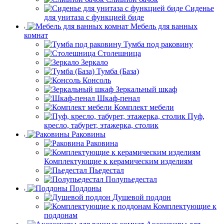
Сиденье
для унитаза с функцией биде
Мебель для ванных
комнат
Тумба под раковину
Столешница
Зеркало
Тумба (База)
Консоль
Зеркальный шкаф
Шкаф-пенал
Комплект мебели
Пуф,
кресло, табурет, этажерка, столик
Раковины
Раковина
Комплектующие к керамическим изделиям
Пьедестал
Полупьедестал
Поддоны
Душевой поддон
Комплектующие к
поддонам