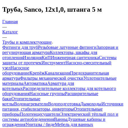
Труба, Sanco, 12x1,0, штанга 5 м
Главная
—
Каталог
—
Трубы и комплектующие
Фитинги для труб
Резьбовые латунные фитинги
Запорная и
регулирующая арматура
Коллекторы, шкафы для
отопления
Изоляция
КиП
Инженерная сантехника
Системы
защиты от протечек
Инструмент
Насосно-смесительный
узел
Насосное
оборудование
Крепёж
Канализация
Предохранительная
арматура
Фильтры механической очистки
Уплотнительные
материалы
Автоматика
Арматура для
котельных
Распределительные коллекторы для котельного
оборудования
Насосные группы
Расширительные
баки
Отопительные
котлы
Водонагреватели
Водоподготовка
Дымоходы
Источники
питания, стабилизаторы, инверторы
Отопительные
приборы
Полотенцесушители
Электрический тёплый пол и
системы антиобледенения
Ванны
Душевые кабины и
ограждения
Унитазы / биде
Мебель для ванных