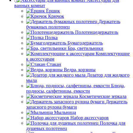
Аксессуары для
ванных комнат
Ёршик
Крючок
Держатель
бумажных полотенец
Полотенцедержатель
Полка
Бумагодержатель
Бра, светильники
Комплектующие
к аксессуарам
Стакан
Ведра, корзины
Дозатор для жидкого
мыла
Блюда,
подносы, салфетницы, емкости
Косметические зеркала
Держатель
запасного рулона бумаги
Мыльница
Набор аксессуаров
Полочка для
душевых полотенец