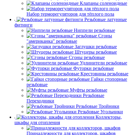
Клапаны соленоидные
Набор терморегуляторов для тёплого пола
Резьбовые латунные
фитинги
Ниппели резьбовые
Сгоны
"американка" резьбовые
Заглушки резьбовые
Штуцеры резьбовые
Сгоны резьбовые
Удлинители резьбовые
Футорки резьбовые
Крестовины резьбовые
Гайки стопорные
резьбовые
Муфты резьбовые
Резьбовые
Переходники
Резьбовые Тройники
Резьбовые Угольники
Коллекторы,
шкафы для отопления
Принадлежности для коллекторов, шкафов