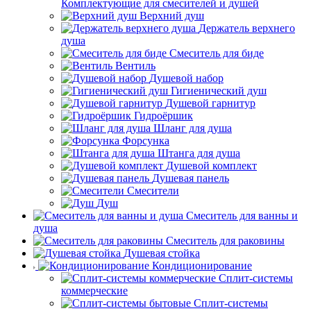
Комплектующие для смесителей и душей
Верхний душ
Держатель верхнего
душа
Смеситель для биде
Вентиль
Душевой набор
Гигиенический душ
Душевой гарнитур
Гидроёршик
Шланг для душа
Форсунка
Штанга для душа
Душевой комплект
Душевая панель
Смесители
Душ
Смеситель для ванны и
душа
Смеситель для раковины
Душевая стойка
Кондиционирование
Сплит-системы
коммерческие
Сплит-системы