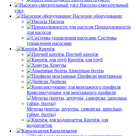
Насосно-смесительный
узел
Насосное оборудование
Насосы
Принадлежности
для насосов
Системы
управления насосами
Крепёж
Прочий крепёж
Крепёж для труб
Хомуты
Анкерные болты
Профили монтажные
Дюбели
Комплектующие для монтажного профиля
Метизы (винты, шурупы, саморезы, шпильки,
гайки, болты)
Крепёж для
водорозеток
Канализация