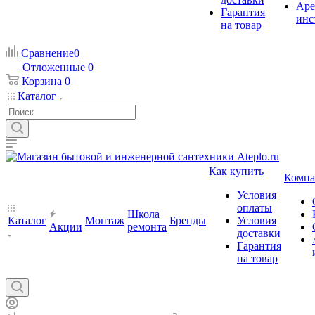
Аре
Гарантия
инс
на товар
Сравнение
0
Отложенные
0
Корзина
0
Каталог
Как купить
Компа
Условия
оплаты
Школа
Каталог
Монтаж
Бренды
Условия
Акции
ремонта
доставки
Гарантия
на товар