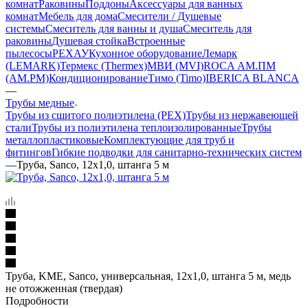
комнат
Раковины
Поддоны
Аксессуары для ванных
комнат
Мебель для дома
Смесители / Душевые
системы
Смеситель для ванны и душа
Смеситель для
раковины
Душевая стойка
Встроенные
пылесосы
РЕХАУ
Кухонное оборудование
Лемарк
(LEMARK)
Термекс (Thermex)
МВИ (MVI)
ROCA
АМ.ПМ
(AM.PM)
Кондиционирование
Тимо (Timo)
IBERICA BLANCA
—
Трубы медные
Трубы из сшитого полиэтилена (PEX)
Трубы из нержавеющей
стали
Трубы из полиэтилена теплоизолированные
Трубы
металлопластиковые
Комплектующие для труб и
фитингов
Гибкие подводки для санитарно-технических систем
—
Труба, Sanco, 12x1,0, штанга 5 м
Труба, KME, Sanco, универсальная, 12x1,0, штанга 5 м, медь
не отожженная (твердая)
Подробности