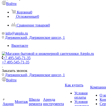
Войти
Корзина
0
Отложенные
0
Сравнение товаров
0
info@ateplo.ru
Дзержинский, Дзержинское шоссе, 1
Вконтакте
+7 495-545-71-35
+7 495-545-71-35
Заказать звонок
Дзержинский, Дзержинское шоссе, 1
Войти
Как купить
Компани
Условия
О к
оплаты
Школа
Аренда
Кон
Монтаж
Условия
Акции
ремонта
инструмента
Сер
доставки