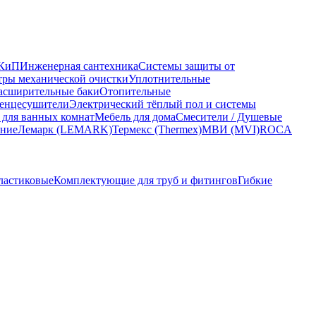
КиП
Инженерная сантехника
Системы защиты от
ры механической очистки
Уплотнительные
асширительные баки
Отопительные
енцесушители
Электрический тёплый пол и системы
 для ванных комнат
Мебель для дома
Смесители / Душевые
ание
Лемарк (LEMARK)
Термекс (Thermex)
МВИ (MVI)
ROCA
ластиковые
Комплектующие для труб и фитингов
Гибкие