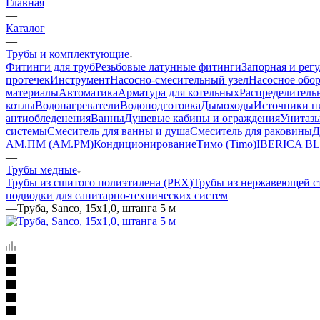
Главная
—
Каталог
—
Трубы и комплектующие
Фитинги для труб
Резьбовые латунные фитинги
Запорная и рег
протечек
Инструмент
Насосно-смесительный узел
Насосное обо
материалы
Автоматика
Арматура для котельных
Распределитель
котлы
Водонагреватели
Водоподготовка
Дымоходы
Источники пи
антиобледенения
Ванны
Душевые кабины и ограждения
Унитазы
системы
Смеситель для ванны и душа
Смеситель для раковины
Д
АМ.ПМ (AM.PM)
Кондиционирование
Тимо (Timo)
IBERICA B
—
Трубы медные
Трубы из сшитого полиэтилена (PEX)
Трубы из нержавеющей с
подводки для санитарно-технических систем
—
Труба, Sanco, 15x1,0, штанга 5 м