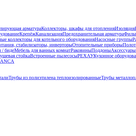
улирующая арматура
Коллекторы, шкафы для отопления
Изоляция
рудование
Крепёж
Канализация
Предохранительная арматура
Фильт
ные коллекторы для котельного оборудования
Насосные группы
Р
тания, стабилизаторы, инверторы
Отопительные приборы
Полот
 / биде
Мебель для ванных комнат
Раковины
Поддоны
Аксессуары
ушевая стойка
Встроенные пылесосы
РЕХАУ
Кухонное оборудов
LANCA
тали
Трубы из полиэтилена теплоизолированные
Трубы металлоп