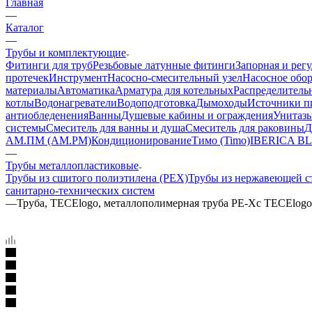
Главная
—
Каталог
—
Трубы и комплектующие
Фитинги для труб
Резьбовые латунные фитинги
Запорная и рег
протечек
Инструмент
Насосно-смесительный узел
Насосное обо
материалы
Автоматика
Арматура для котельных
Распределитель
котлы
Водонагреватели
Водоподготовка
Дымоходы
Источники пи
антиобледенения
Ванны
Душевые кабины и ограждения
Унитазы
системы
Смеситель для ванны и душа
Смеситель для раковины
Д
АМ.ПМ (AM.PM)
Кондиционирование
Тимо (Timo)
IBERICA B
—
Трубы металлопластиковые
Трубы из сшитого полиэтилена (PEX)
Трубы из нержавеющей с
санитарно-технических систем
—
Труба, TECElogo, металлополимерная труба РЕ-Хс TECElogo 