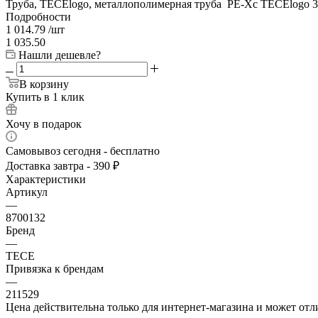
Труба, TECElogo, металлополимерная труба РЕ-Хс TECElogo 32
Подробности
1 014.79
/шт
1 035.50
Нашли дешевле?
В корзину
Купить в 1 клик
Хочу в подарок
Самовывоз сегодня - бесплатно
Доставка завтра - 390 ₽
Характеристики
Артикул
—
8700132
Бренд
—
TECE
Привязка к брендам
—
211529
Цена действительна только для интернет-магазина и может отл