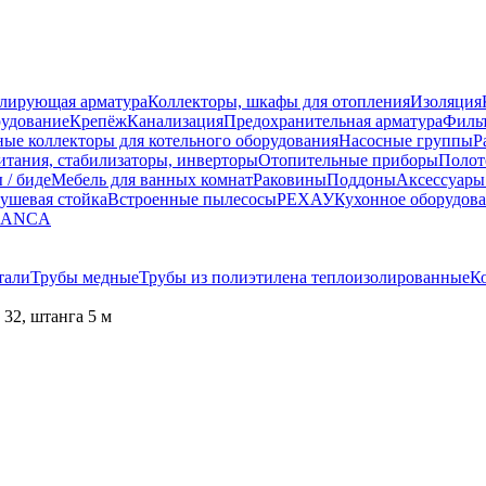
улирующая арматура
Коллекторы, шкафы для отопления
Изоляция
рудование
Крепёж
Канализация
Предохранительная арматура
Фильт
ные коллекторы для котельного оборудования
Насосные группы
Р
тания, стабилизаторы, инверторы
Отопительные приборы
Полот
 / биде
Мебель для ванных комнат
Раковины
Поддоны
Аксессуары
ушевая стойка
Встроенные пылесосы
РЕХАУ
Кухонное оборудов
LANCA
тали
Трубы медные
Трубы из полиэтилена теплоизолированные
К
32, штанга 5 м