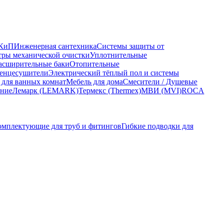
КиП
Инженерная сантехника
Системы защиты от
ры механической очистки
Уплотнительные
асширительные баки
Отопительные
енцесушители
Электрический тёплый пол и системы
 для ванных комнат
Мебель для дома
Смесители / Душевые
ание
Лемарк (LEMARK)
Термекс (Thermex)
МВИ (MVI)
ROCA
омплектующие для труб и фитингов
Гибкие подводки для