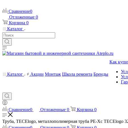
Сравнение
0
Отложенные
0
Корзина
0
Каталог
Как купи
Усл
Каталог
Акции
Монтаж
Школа ремонта
Бренды
Усл
Гар
Сравнение
0
Отложенные
0
Корзина
0
Труба, TECElogo, металлополимерная труба РЕ-Хс TECElogo 32, 
Сравнение
0
Отложенные
0
Корзина
0