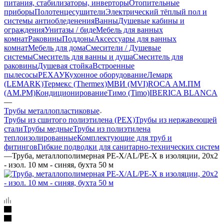
питания, стабилизаторы, инверторы
Отопительные
приборы
Полотенцесушители
Электрический тёплый пол и
системы антиобледенения
Ванны
Душевые кабины и
ограждения
Унитазы / биде
Мебель для ванных
комнат
Раковины
Поддоны
Аксессуары для ванных
комнат
Мебель для дома
Смесители / Душевые
системы
Смеситель для ванны и душа
Смеситель для
раковины
Душевая стойка
Встроенные
пылесосы
РЕХАУ
Кухонное оборудование
Лемарк
(LEMARK)
Термекс (Thermex)
МВИ (MVI)
ROCA
АМ.ПМ
(AM.PM)
Кондиционирование
Тимо (Timo)
IBERICA BLANCA
—
Трубы металлопластиковые
Трубы из сшитого полиэтилена (PEX)
Трубы из нержавеющей
стали
Трубы медные
Трубы из полиэтилена
теплоизолированные
Комплектующие для труб и
фитингов
Гибкие подводки для санитарно-технических систем
—
Труба, металлополимерная PE-X/AL/PE-X в изоляции, 20x2
- изол. 10 мм - синяя, бухта 50 м