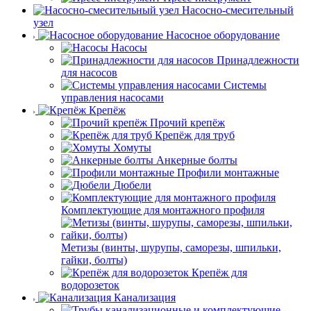
Насосно-смесительный
узел
Насосное оборудование
Насосы
Принадлежности
для насосов
Системы
управления насосами
Крепёж
Прочий крепёж
Крепёж для труб
Хомуты
Анкерные болты
Профили монтажные
Дюбели
Комплектующие для монтажного профиля
Метизы (винты, шурупы, саморезы, шпильки,
гайки, болты)
Крепёж для
водорозеток
Канализация