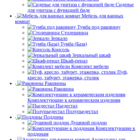
Сиденье
для унитаза с функцией биде
Мебель для ванных
комнат
Тумба под раковину
Столешница
Зеркало
Тумба (База)
Консоль
Зеркальный шкаф
Шкаф-пенал
Комплект мебели
Пуф,
кресло, табурет, этажерка, столик
Раковины
Раковина
Комплектующие к керамическим изделиям
Пьедестал
Полупьедестал
Поддоны
Душевой поддон
Комплектующие к
поддонам
Аксессуары для