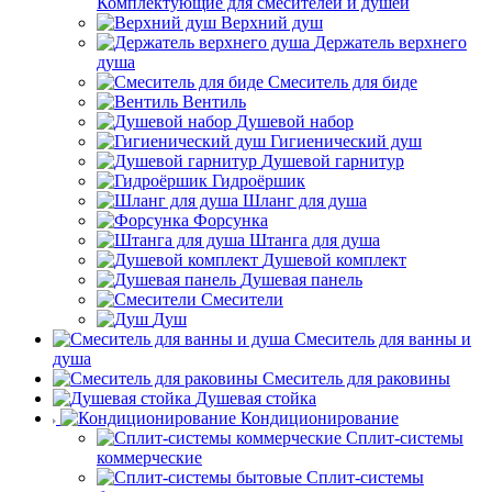
Комплектующие для смесителей и душей
Верхний душ
Держатель верхнего
душа
Смеситель для биде
Вентиль
Душевой набор
Гигиенический душ
Душевой гарнитур
Гидроёршик
Шланг для душа
Форсунка
Штанга для душа
Душевой комплект
Душевая панель
Смесители
Душ
Смеситель для ванны и
душа
Смеситель для раковины
Душевая стойка
Кондиционирование
Сплит-системы
коммерческие
Сплит-системы