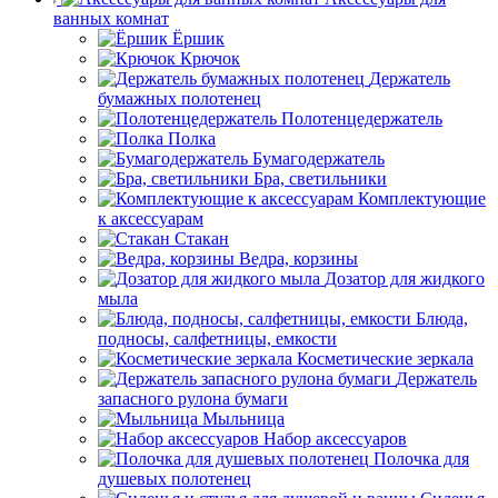
ванных комнат
Ёршик
Крючок
Держатель
бумажных полотенец
Полотенцедержатель
Полка
Бумагодержатель
Бра, светильники
Комплектующие
к аксессуарам
Стакан
Ведра, корзины
Дозатор для жидкого
мыла
Блюда,
подносы, салфетницы, емкости
Косметические зеркала
Держатель
запасного рулона бумаги
Мыльница
Набор аксессуаров
Полочка для
душевых полотенец