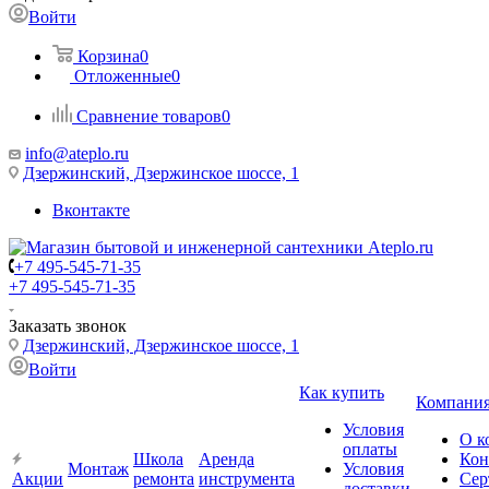
Войти
Корзина
0
Отложенные
0
Сравнение товаров
0
info@ateplo.ru
Дзержинский, Дзержинское шоссе, 1
Вконтакте
+7 495-545-71-35
+7 495-545-71-35
Заказать звонок
Дзержинский, Дзержинское шоссе, 1
Войти
Как купить
Компани
Условия
О к
оплаты
Школа
Аренда
Кон
Монтаж
Условия
Акции
ремонта
инструмента
Сер
доставки