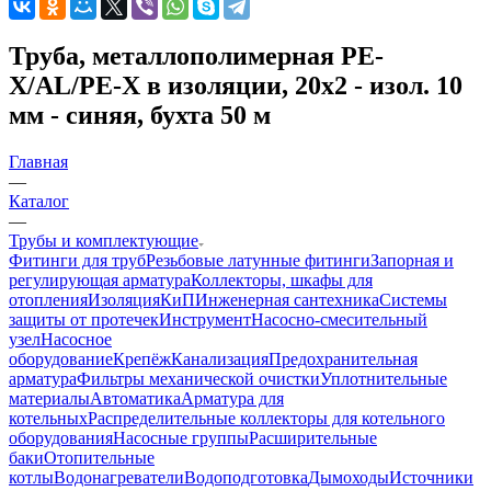
Труба, металлополимерная PE-
X/AL/PE-X в изоляции, 20x2 - изол. 10
мм - синяя, бухта 50 м
Главная
—
Каталог
—
Трубы и комплектующие
Фитинги для труб
Резьбовые латунные фитинги
Запорная и
регулирующая арматура
Коллекторы, шкафы для
отопления
Изоляция
КиП
Инженерная сантехника
Системы
защиты от протечек
Инструмент
Насосно-смесительный
узел
Насосное
оборудование
Крепёж
Канализация
Предохранительная
арматура
Фильтры механической очистки
Уплотнительные
материалы
Автоматика
Арматура для
котельных
Распределительные коллекторы для котельного
оборудования
Насосные группы
Расширительные
баки
Отопительные
котлы
Водонагреватели
Водоподготовка
Дымоходы
Источники