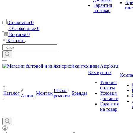
Аре
Гарантия
инс
на товар
Сравнение
0
Отложенные
0
Корзина
0
Каталог
Как купить
Компа
Условия
оплаты
Школа
Каталог
Монтаж
Бренды
Условия
Акции
ремонта
доставки
Гарантия
на товар