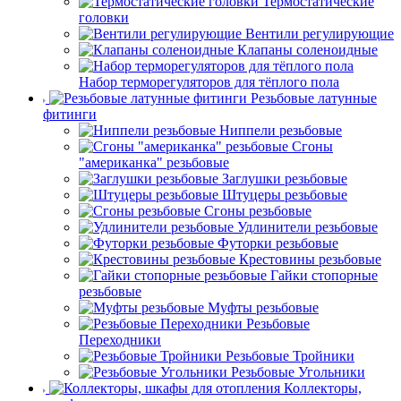
Термостатические
головки
Вентили регулирующие
Клапаны соленоидные
Набор терморегуляторов для тёплого пола
Резьбовые латунные
фитинги
Ниппели резьбовые
Сгоны
"американка" резьбовые
Заглушки резьбовые
Штуцеры резьбовые
Сгоны резьбовые
Удлинители резьбовые
Футорки резьбовые
Крестовины резьбовые
Гайки стопорные
резьбовые
Муфты резьбовые
Резьбовые
Переходники
Резьбовые Тройники
Резьбовые Угольники
Коллекторы,