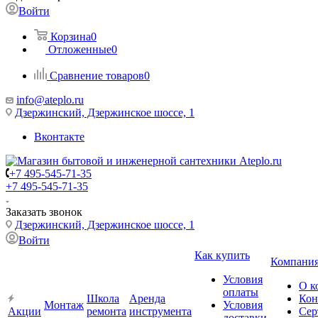
Войти
Корзина
0
Отложенные
0
Сравнение товаров
0
info@ateplo.ru
Дзержинский, Дзержинское шоссе, 1
Вконтакте
+7 495-545-71-35
+7 495-545-71-35
Заказать звонок
Дзержинский, Дзержинское шоссе, 1
Войти
Как купить
Компани
Условия
О к
оплаты
Школа
Аренда
Кон
Монтаж
Условия
Акции
ремонта
инструмента
Сер
доставки