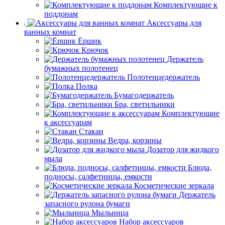
Комплектующие к
поддонам
Аксессуары для
ванных комнат
Ёршик
Крючок
Держатель
бумажных полотенец
Полотенцедержатель
Полка
Бумагодержатель
Бра, светильники
Комплектующие
к аксессуарам
Стакан
Ведра, корзины
Дозатор для жидкого
мыла
Блюда,
подносы, салфетницы, емкости
Косметические зеркала
Держатель
запасного рулона бумаги
Мыльница
Набор аксессуаров