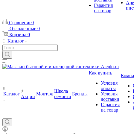
Аре
Гарантия
инс
на товар
Сравнение
0
Отложенные
0
Корзина
0
Каталог
Как купить
Компа
Условия
оплаты
Школа
Каталог
Монтаж
Бренды
Условия
Акции
ремонта
доставки
Гарантия
на товар