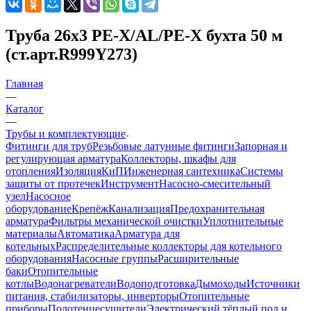
Труба 26x3 PE-X/AL/PE-X бухта 50 м
(ст.арт.R999Y273)
Главная
—
Каталог
—
Трубы и комплектующие
Фитинги для труб
Резьбовые латунные фитинги
Запорная и
регулирующая арматура
Коллекторы, шкафы для
отопления
Изоляция
КиП
Инженерная сантехника
Системы
защиты от протечек
Инструмент
Насосно-смесительный
узел
Насосное
оборудование
Крепёж
Канализация
Предохранительная
арматура
Фильтры механической очистки
Уплотнительные
материалы
Автоматика
Арматура для
котельных
Распределительные коллекторы для котельного
оборудования
Насосные группы
Расширительные
баки
Отопительные
котлы
Водонагреватели
Водоподготовка
Дымоходы
Источники
питания, стабилизаторы, инверторы
Отопительные
приборы
Полотенцесушители
Электрический тёплый пол и