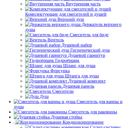
Внутренняя часть
Комплектующие для смесителей и душей
Верхний душ
Держатель верхнего
душа
Смеситель для биде
Вентиль
Душевой набор
Гигиенический душ
Душевой гарнитур
Гидроёршик
Шланг для душа
Форсунка
Штанга для душа
Душевой комплект
Душевая панель
Смесители
Душ
Смеситель для ванны и
душа
Смеситель для раковины
Душевая стойка
Кондиционирование
Сплит-системы