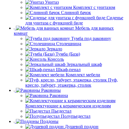
Унитаз
Комплект с унитазом
Сливной бачок
Сиденье
для унитаза с функцией биде
Мебель для ванных
комнат
Тумба под раковину
Столешница
Зеркало
Тумба (База)
Консоль
Зеркальный шкаф
Шкаф-пенал
Комплект мебели
Пуф,
кресло, табурет, этажерка, столик
Раковины
Раковина
Комплектующие к керамическим изделиям
Пьедестал
Полупьедестал
Поддоны
Душевой поддон