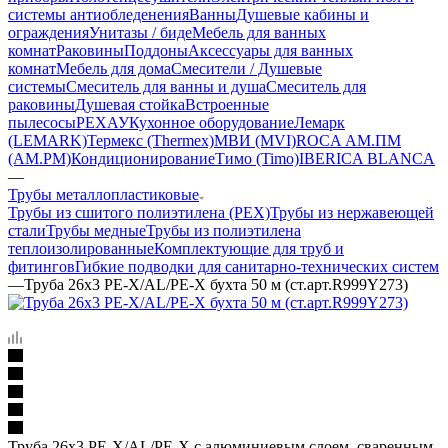
системы антиобледенения
Ванны
Душевые кабины и
ограждения
Унитазы / биде
Мебель для ванных
комнат
Раковины
Поддоны
Аксессуары для ванных
комнат
Мебель для дома
Смесители / Душевые
системы
Смеситель для ванны и душа
Смеситель для
раковины
Душевая стойка
Встроенные
пылесосы
РЕХАУ
Кухонное оборудование
Лемарк
(LEMARK)
Термекс (Thermex)
МВИ (MVI)
ROCA
АМ.ПМ
(AM.PM)
Кондиционирование
Тимо (Timo)
IBERICA BLANCA
—
Трубы металлопластиковые
Трубы из сшитого полиэтилена (PEX)
Трубы из нержавеющей
стали
Трубы медные
Трубы из полиэтилена
теплоизолированные
Комплектующие для труб и
фитингов
Гибкие подводки для санитарно-технических систем
—
Труба 26x3 PE-X/AL/PE-X бухта 50 м (ст.арт.R999Y273)
Труба 26x3 PE-X/AL/PE-X с алюминиевым слоем, сваренным