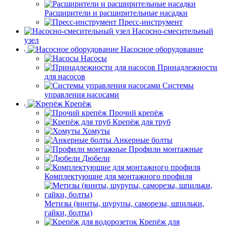
Расширители и расширительные насадки
Пресс-инструмент
Насосно-смесительный
узел
Насосное оборудование
Насосы
Принадлежности
для насосов
Системы
управления насосами
Крепёж
Прочий крепёж
Крепёж для труб
Хомуты
Анкерные болты
Профили монтажные
Дюбели
Комплектующие для монтажного профиля
Метизы (винты, шурупы, саморезы, шпильки,
гайки, болты)
Крепёж для