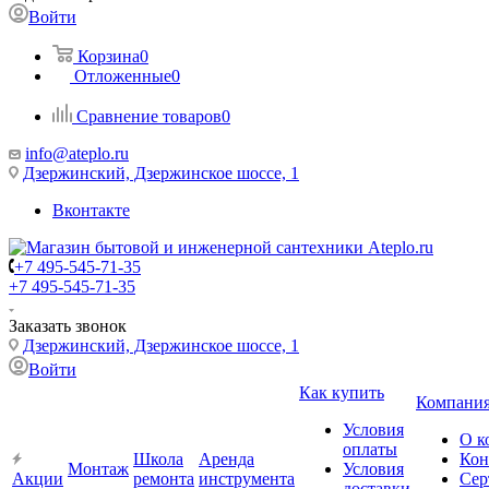
Войти
Корзина
0
Отложенные
0
Сравнение товаров
0
info@ateplo.ru
Дзержинский, Дзержинское шоссе, 1
Вконтакте
+7 495-545-71-35
+7 495-545-71-35
Заказать звонок
Дзержинский, Дзержинское шоссе, 1
Войти
Как купить
Компани
Условия
О к
оплаты
Школа
Аренда
Кон
Монтаж
Условия
Акции
ремонта
инструмента
Сер
доставки