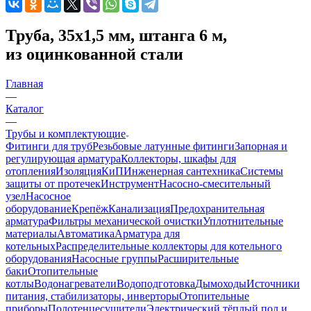
Труба, 35х1,5 мм, штанга 6 м,
из оцинкованной стали
Главная
—
Каталог
—
Трубы и комплектующие
Фитинги для труб
Резьбовые латунные фитинги
Запорная и
регулирующая арматура
Коллекторы, шкафы для
отопления
Изоляция
КиП
Инженерная сантехника
Системы
защиты от протечек
Инструмент
Насосно-смесительный
узел
Насосное
оборудование
Крепёж
Канализация
Предохранительная
арматура
Фильтры механической очистки
Уплотнительные
материалы
Автоматика
Арматура для
котельных
Распределительные коллекторы для котельного
оборудования
Насосные группы
Расширительные
баки
Отопительные
котлы
Водонагреватели
Водоподготовка
Дымоходы
Источники
питания, стабилизаторы, инверторы
Отопительные
приборы
Полотенцесушители
Электрический тёплый пол и