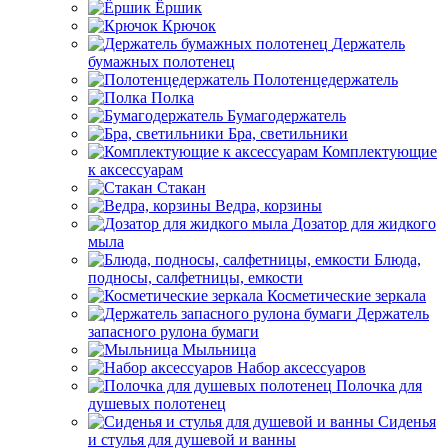
Ёршик
Крючок
Держатель
бумажных полотенец
Полотенцедержатель
Полка
Бумагодержатель
Бра, светильники
Комплектующие
к аксессуарам
Стакан
Ведра, корзины
Дозатор для жидкого
мыла
Блюда,
подносы, салфетницы, емкости
Косметические зеркала
Держатель
запасного рулона бумаги
Мыльница
Набор аксессуаров
Полочка для
душевых полотенец
Сиденья
и стулья для душевой и ванны