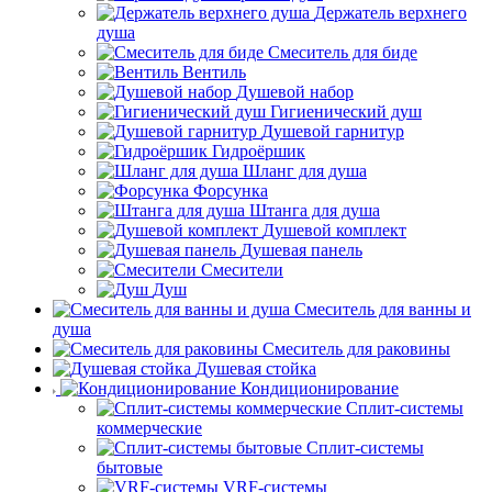
Держатель верхнего
душа
Смеситель для биде
Вентиль
Душевой набор
Гигиенический душ
Душевой гарнитур
Гидроёршик
Шланг для душа
Форсунка
Штанга для душа
Душевой комплект
Душевая панель
Смесители
Душ
Смеситель для ванны и
душа
Смеситель для раковины
Душевая стойка
Кондиционирование
Сплит-системы
коммерческие
Сплит-системы
бытовые
VRF-системы