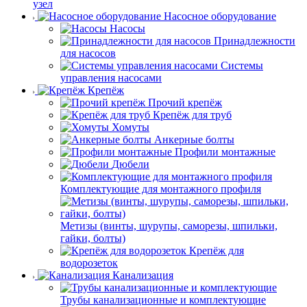
узел
Насосное оборудование
Насосы
Принадлежности
для насосов
Системы
управления насосами
Крепёж
Прочий крепёж
Крепёж для труб
Хомуты
Анкерные болты
Профили монтажные
Дюбели
Комплектующие для монтажного профиля
Метизы (винты, шурупы, саморезы, шпильки,
гайки, болты)
Крепёж для
водорозеток
Канализация
Трубы канализационные и комплектующие