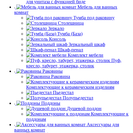
для унитаза с функцией биде
Мебель для ванных
комнат
Тумба под раковину
Столешница
Зеркало
Тумба (База)
Консоль
Зеркальный шкаф
Шкаф-пенал
Комплект мебели
Пуф,
кресло, табурет, этажерка, столик
Раковины
Раковина
Комплектующие к керамическим изделиям
Пьедестал
Полупьедестал
Поддоны
Душевой поддон
Комплектующие к
поддонам
Аксессуары для
ванных комнат