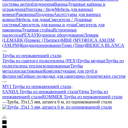
системы антиобледенения
Ванны
Душевые кабины и
ограждения
Унитазы / биде
Мебель для ванных
комнат
Раковины
Поддоны
Аксессуары для ванных
комнат
Мебель для дома
Смесители / Душевые
системы
Смеситель для ванны и душа
Смеситель для
раковины
Душевая стойка
Встроенные
пылесосы
РЕХАУ
Кухонное оборудование
Лемарк
(LEMARK)
Термекс (Thermex)
МВИ (MVI)
ROCA
АМ.ПМ
(AM.PM)
Кондиционирование
Тимо (Timo)
IBERICA BLANCA
—
Трубы из нержавеющей стали
Трубы из сшитого полиэтилена (PEX)
Трубы медные
Трубы из
полиэтилена теплоизолированные
Трубы
металлопластиковые
Комплектующие для труб и
фитингов
Гибкие подводки для санитарно-технических систем
—
MVI Трубы из нержавеющей стали
SANHA Трубы из нержавеющей стали
Viega Трубы из
нержавеющей стали
ROMMER Трубы из нержавеющей стали
—
Труба, 35х1,5 мм, штанга 6 м, из оцинкованной стали