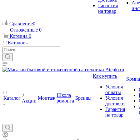
Аре
Гарантия
инс
на товар
Сравнение
0
Отложенные
0
Корзина
0
Каталог
Как купить
Компа
Условия
оплаты
Школа
Каталог
Монтаж
Бренды
Условия
Акции
ремонта
доставки
Гарантия
на товар