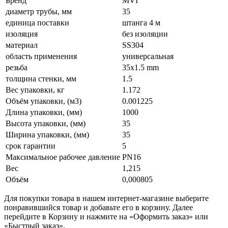
Бренд
MVI
диаметр трубы, мм
35
единица поставки
штанга 4 м
изоляция
без изоляции
материал
SS304
область применения
универсальная
резьба
35х1.5 mm
толщина стенки, мм
1.5
Вес упаковки, кг
1.172
Объём упаковки, (м3)
0.001225
Длина упаковки, (мм)
1000
Высота упаковки, (мм)
35
Ширина упаковки, (мм)
35
срок гарантии
5
Максимальное рабочее давление
PN16
Вес
1,215
Объём
0,000805
Для покупки товара в нашем интернет-магазине выберите
понравившийся товар и добавьте его в корзину. Далее
перейдите в Корзину и нажмите на «Оформить заказ» или
«Быстрый заказ».