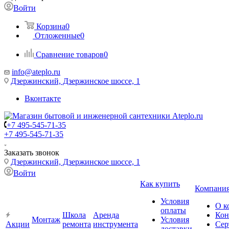
Войти
Корзина
0
Отложенные
0
Сравнение товаров
0
info@ateplo.ru
Дзержинский, Дзержинское шоссе, 1
Вконтакте
+7 495-545-71-35
+7 495-545-71-35
Заказать звонок
Дзержинский, Дзержинское шоссе, 1
Войти
Как купить
Компани
Условия
О к
оплаты
Школа
Аренда
Кон
Монтаж
Условия
Акции
ремонта
инструмента
Сер
доставки