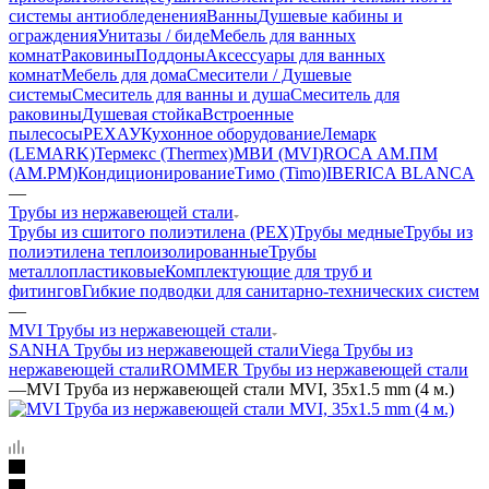
системы антиобледенения
Ванны
Душевые кабины и
ограждения
Унитазы / биде
Мебель для ванных
комнат
Раковины
Поддоны
Аксессуары для ванных
комнат
Мебель для дома
Смесители / Душевые
системы
Смеситель для ванны и душа
Смеситель для
раковины
Душевая стойка
Встроенные
пылесосы
РЕХАУ
Кухонное оборудование
Лемарк
(LEMARK)
Термекс (Thermex)
МВИ (MVI)
ROCA
АМ.ПМ
(AM.PM)
Кондиционирование
Тимо (Timo)
IBERICA BLANCA
—
Трубы из нержавеющей стали
Трубы из сшитого полиэтилена (PEX)
Трубы медные
Трубы из
полиэтилена теплоизолированные
Трубы
металлопластиковые
Комплектующие для труб и
фитингов
Гибкие подводки для санитарно-технических систем
—
MVI Трубы из нержавеющей стали
SANHA Трубы из нержавеющей стали
Viega Трубы из
нержавеющей стали
ROMMER Трубы из нержавеющей стали
—
MVI Труба из нержавеющей стали MVI, 35х1.5 mm (4 м.)