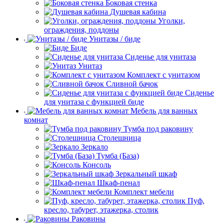
Боковая стенка
Душевая кабина
Уголки,
ограждения, поддоны
Унитазы / биде
Биде
Сиденье для унитаза
Унитаз
Комплект с унитазом
Сливной бачок
Сиденье
для унитаза с функцией биде
Мебель для ванных
комнат
Тумба под раковину
Столешница
Зеркало
Тумба (База)
Консоль
Зеркальный шкаф
Шкаф-пенал
Комплект мебели
Пуф,
кресло, табурет, этажерка, столик
Раковины