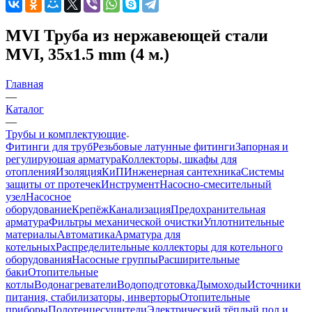
MVI Труба из нержавеющей стали
MVI, 35х1.5 mm (4 м.)
Главная
—
Каталог
—
Трубы и комплектующие
Фитинги для труб
Резьбовые латунные фитинги
Запорная и
регулирующая арматура
Коллекторы, шкафы для
отопления
Изоляция
КиП
Инженерная сантехника
Системы
защиты от протечек
Инструмент
Насосно-смесительный
узел
Насосное
оборудование
Крепёж
Канализация
Предохранительная
арматура
Фильтры механической очистки
Уплотнительные
материалы
Автоматика
Арматура для
котельных
Распределительные коллекторы для котельного
оборудования
Насосные группы
Расширительные
баки
Отопительные
котлы
Водонагреватели
Водоподготовка
Дымоходы
Источники
питания, стабилизаторы, инверторы
Отопительные
приборы
Полотенцесушители
Электрический тёплый пол и