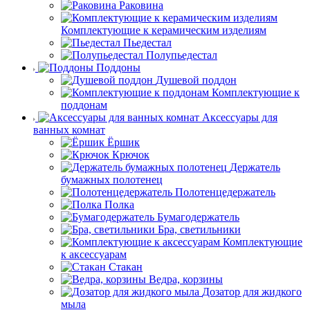
Раковина
Комплектующие к керамическим изделиям
Пьедестал
Полупьедестал
Поддоны
Душевой поддон
Комплектующие к
поддонам
Аксессуары для
ванных комнат
Ёршик
Крючок
Держатель
бумажных полотенец
Полотенцедержатель
Полка
Бумагодержатель
Бра, светильники
Комплектующие
к аксессуарам
Стакан
Ведра, корзины
Дозатор для жидкого
мыла