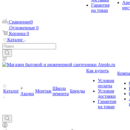
Аре
Гарантия
инс
на товар
Сравнение
0
Отложенные
0
Корзина
0
Каталог
Как купить
Компа
Условия
оплаты
Школа
Каталог
Монтаж
Бренды
Условия
Акции
ремонта
доставки
Гарантия
на товар