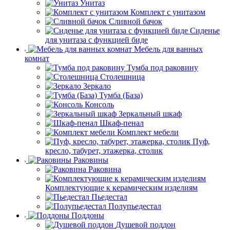
Унитаз
Комплект с унитазом
Сливной бачок
Сиденье
для унитаза с функцией биде
Мебель для ванных
комнат
Тумба под раковину
Столешница
Зеркало
Тумба (База)
Консоль
Зеркальный шкаф
Шкаф-пенал
Комплект мебели
Пуф,
кресло, табурет, этажерка, столик
Раковины
Раковина
Комплектующие к керамическим изделиям
Пьедестал
Полупьедестал
Поддоны
Душевой поддон