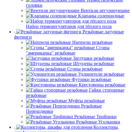
головки
Вентили регулирующие
Клапаны соленоидные
Набор терморегуляторов для тёплого пола
Резьбовые латунные
фитинги
Ниппели резьбовые
Сгоны
"американка" резьбовые
Заглушки резьбовые
Штуцеры резьбовые
Сгоны резьбовые
Удлинители резьбовые
Футорки резьбовые
Крестовины резьбовые
Гайки стопорные
резьбовые
Муфты резьбовые
Резьбовые
Переходники
Резьбовые Тройники
Резьбовые Угольники
Коллекторы,