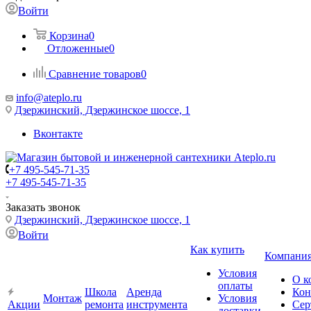
Войти
Корзина
0
Отложенные
0
Сравнение товаров
0
info@ateplo.ru
Дзержинский, Дзержинское шоссе, 1
Вконтакте
+7 495-545-71-35
+7 495-545-71-35
Заказать звонок
Дзержинский, Дзержинское шоссе, 1
Войти
Как купить
Компани
Условия
О к
оплаты
Школа
Аренда
Кон
Монтаж
Условия
Акции
ремонта
инструмента
Сер
доставки