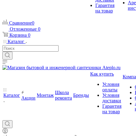
Аре
Гарантия
инс
на товар
Сравнение
0
Отложенные
0
Корзина
0
Каталог
Как купить
Компа
Условия
оплаты
Школа
Каталог
Монтаж
Бренды
Условия
Акции
ремонта
доставки
Гарантия
на товар