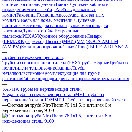
системы антиобледенения
Ванны
Душевые кабины и
ограждения
Унитазы / биде
Мебель для ванных
комнат
Раковины
Поддоны
Аксессуары для ванных
комнат
Мебель для дома
Смесители / Душевые
системы
Смеситель для ванны и душа
Смеситель для
раковины
Душевая стойка
Встроенные
пылесосы
РЕХАУ
Кухонное оборудование
Лемарк
(LEMARK)
Термекс (Thermex)
МВИ (MVI)
ROCA
АМ.ПМ
(AM.PM)
Кондиционирование
Тимо (Timo)
IBERICA BLANCA
—
Трубы из нержавеющей стали
Трубы из сшитого полиэтилена (PEX)
Трубы медные
Трубы из
полиэтилена теплоизолированные
Трубы
металлопластиковые
Комплектующие для труб и
фитингов
Гибкие подводки для санитарно-технических систем
—
SANHA Трубы из нержавеющей стали
Viega Трубы из нержавеющей стали
MVI Трубы из
нержавеющей стали
ROMMER Трубы из нержавеющей стали
—
Системная труба NiroTherm 76,1x1,5, в штангах 6 м,
нержавеющая сталь, 9100