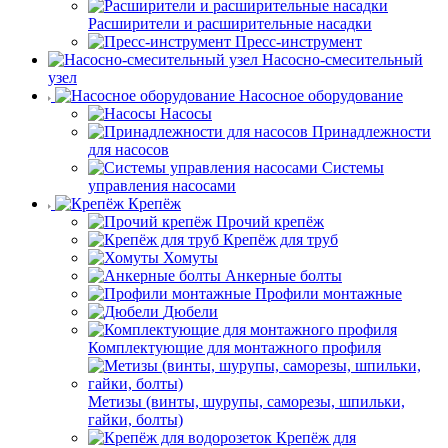
Расширители и расширительные насадки
Пресс-инструмент
Насосно-смесительный
узел
Насосное оборудование
Насосы
Принадлежности
для насосов
Системы
управления насосами
Крепёж
Прочий крепёж
Крепёж для труб
Хомуты
Анкерные болты
Профили монтажные
Дюбели
Комплектующие для монтажного профиля
Метизы (винты, шурупы, саморезы, шпильки,
гайки, болты)
Крепёж для