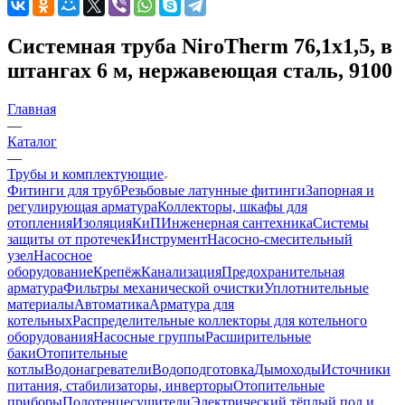
Системная труба NiroTherm 76,1x1,5, в
штангах 6 м, нержавеющая сталь, 9100
Главная
—
Каталог
—
Трубы и комплектующие
Фитинги для труб
Резьбовые латунные фитинги
Запорная и
регулирующая арматура
Коллекторы, шкафы для
отопления
Изоляция
КиП
Инженерная сантехника
Системы
защиты от протечек
Инструмент
Насосно-смесительный
узел
Насосное
оборудование
Крепёж
Канализация
Предохранительная
арматура
Фильтры механической очистки
Уплотнительные
материалы
Автоматика
Арматура для
котельных
Распределительные коллекторы для котельного
оборудования
Насосные группы
Расширительные
баки
Отопительные
котлы
Водонагреватели
Водоподготовка
Дымоходы
Источники
питания, стабилизаторы, инверторы
Отопительные
приборы
Полотенцесушители
Электрический тёплый пол и