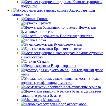
Комплектующие к
поддонам
Аксессуары для
ванных комнат
Ёршик
Крючок
Держатель
бумажных полотенец
Полотенцедержатель
Полка
Бумагодержатель
Бра, светильники
Комплектующие
к аксессуарам
Стакан
Ведра, корзины
Дозатор для жидкого
мыла
Блюда,
подносы, салфетницы, емкости
Косметические зеркала
Держатель
запасного рулона бумаги
Мыльница
Набор аксессуаров