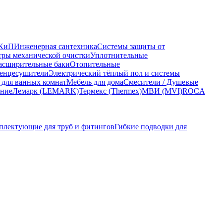
КиП
Инженерная сантехника
Системы защиты от
ры механической очистки
Уплотнительные
асширительные баки
Отопительные
енцесушители
Электрический тёплый пол и системы
 для ванных комнат
Мебель для дома
Смесители / Душевые
ание
Лемарк (LEMARK)
Термекс (Thermex)
МВИ (MVI)
ROCA
плектующие для труб и фитингов
Гибкие подводки для