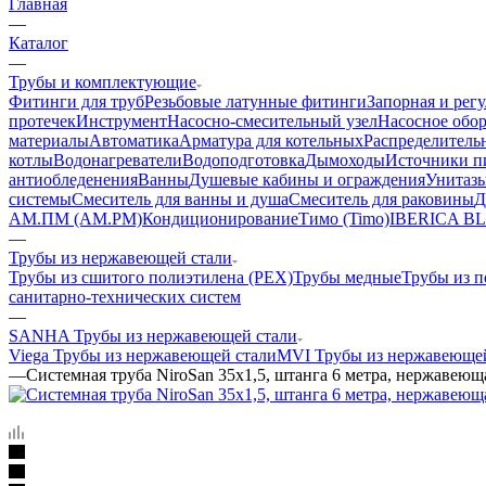
Главная
—
Каталог
—
Трубы и комплектующие
Фитинги для труб
Резьбовые латунные фитинги
Запорная и рег
протечек
Инструмент
Насосно-смесительный узел
Насосное обо
материалы
Автоматика
Арматура для котельных
Распределитель
котлы
Водонагреватели
Водоподготовка
Дымоходы
Источники пи
антиобледенения
Ванны
Душевые кабины и ограждения
Унитазы
системы
Смеситель для ванны и душа
Смеситель для раковины
Д
АМ.ПМ (AM.PM)
Кондиционирование
Тимо (Timo)
IBERICA B
—
Трубы из нержавеющей стали
Трубы из сшитого полиэтилена (PEX)
Трубы медные
Трубы из 
санитарно-технических систем
—
SANHA Трубы из нержавеющей стали
Viega Трубы из нержавеющей стали
MVI Трубы из нержавеющей
—
Системная труба NiroSan 35x1,5, штанга 6 метра, нержавеюща