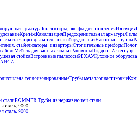
улирующая арматура
Коллекторы, шкафы для отопления
Изоляция
рудование
Крепёж
Канализация
Предохранительная арматура
Фильт
ные коллекторы для котельного оборудования
Насосные группы
Р
тания, стабилизаторы, инверторы
Отопительные приборы
Полот
 / биде
Мебель для ванных комнат
Раковины
Поддоны
Аксессуары
ушевая стойка
Встроенные пылесосы
РЕХАУ
Кухонное оборудов
LANCA
полиэтилена теплоизолированные
Трубы металлопластиковые
Ком
 стали
ROMMER Трубы из нержавеющей стали
я сталь, 9000