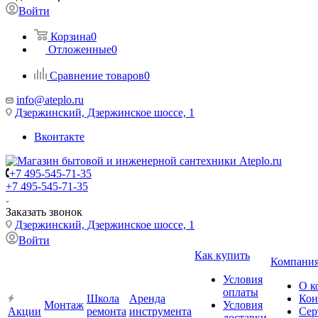
Войти
Корзина
0
Отложенные
0
Сравнение товаров
0
info@ateplo.ru
Дзержинский, Дзержинское шоссе, 1
Вконтакте
+7 495-545-71-35
+7 495-545-71-35
Заказать звонок
Дзержинский, Дзержинское шоссе, 1
Войти
Как купить
Компани
Условия
О к
оплаты
Школа
Аренда
Кон
Монтаж
Условия
Акции
ремонта
инструмента
Сер
доставки