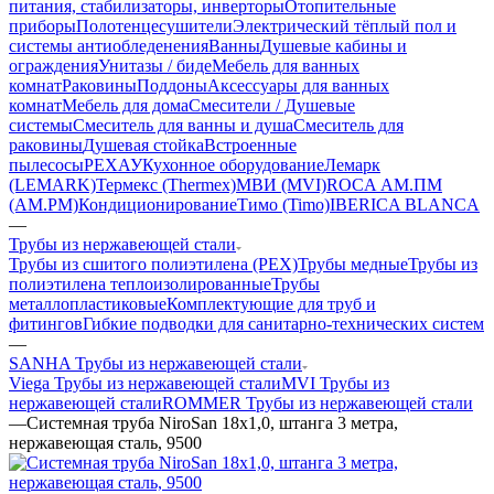
питания, стабилизаторы, инверторы
Отопительные
приборы
Полотенцесушители
Электрический тёплый пол и
системы антиобледенения
Ванны
Душевые кабины и
ограждения
Унитазы / биде
Мебель для ванных
комнат
Раковины
Поддоны
Аксессуары для ванных
комнат
Мебель для дома
Смесители / Душевые
системы
Смеситель для ванны и душа
Смеситель для
раковины
Душевая стойка
Встроенные
пылесосы
РЕХАУ
Кухонное оборудование
Лемарк
(LEMARK)
Термекс (Thermex)
МВИ (MVI)
ROCA
АМ.ПМ
(AM.PM)
Кондиционирование
Тимо (Timo)
IBERICA BLANCA
—
Трубы из нержавеющей стали
Трубы из сшитого полиэтилена (PEX)
Трубы медные
Трубы из
полиэтилена теплоизолированные
Трубы
металлопластиковые
Комплектующие для труб и
фитингов
Гибкие подводки для санитарно-технических систем
—
SANHA Трубы из нержавеющей стали
Viega Трубы из нержавеющей стали
MVI Трубы из
нержавеющей стали
ROMMER Трубы из нержавеющей стали
—
Системная труба NiroSan 18x1,0, штанга 3 метра,
нержавеющая сталь, 9500