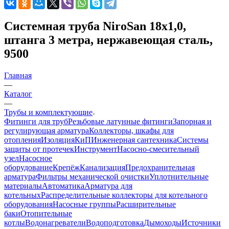
Системная труба NiroSan 18x1,0,
штанга 3 метра, нержавеющая сталь,
9500
Главная
—
Каталог
—
Трубы и комплектующие
Фитинги для труб
Резьбовые латунные фитинги
Запорная и
регулирующая арматура
Коллекторы, шкафы для
отопления
Изоляция
КиП
Инженерная сантехника
Системы
защиты от протечек
Инструмент
Насосно-смесительный
узел
Насосное
оборудование
Крепёж
Канализация
Предохранительная
арматура
Фильтры механической очистки
Уплотнительные
материалы
Автоматика
Арматура для
котельных
Распределительные коллекторы для котельного
оборудования
Насосные группы
Расширительные
баки
Отопительные
котлы
Водонагреватели
Водоподготовка
Дымоходы
Источники