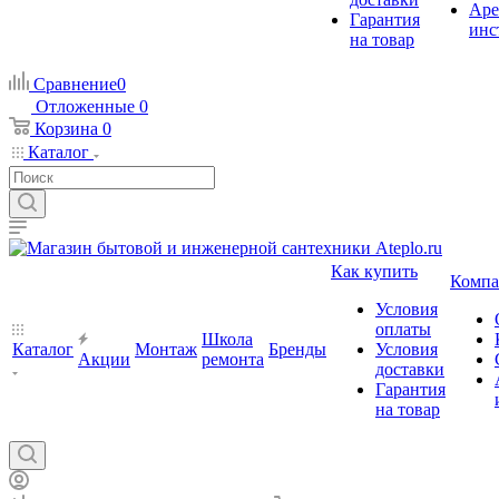
Аре
Гарантия
инс
на товар
Сравнение
0
Отложенные
0
Корзина
0
Каталог
Как купить
Компа
Условия
оплаты
Школа
Каталог
Монтаж
Бренды
Условия
Акции
ремонта
доставки
Гарантия
на товар