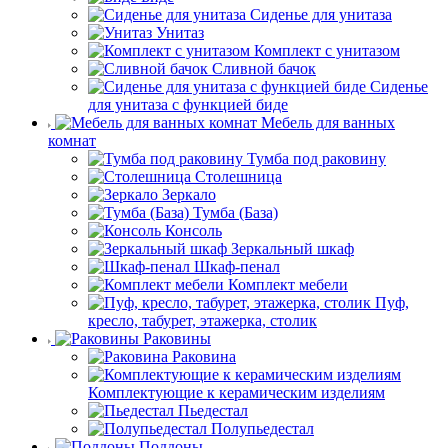
Сиденье для унитаза
Унитаз
Комплект с унитазом
Сливной бачок
Сиденье
для унитаза с функцией биде
Мебель для ванных
комнат
Тумба под раковину
Столешница
Зеркало
Тумба (База)
Консоль
Зеркальный шкаф
Шкаф-пенал
Комплект мебели
Пуф,
кресло, табурет, этажерка, столик
Раковины
Раковина
Комплектующие к керамическим изделиям
Пьедестал
Полупьедестал
Поддоны