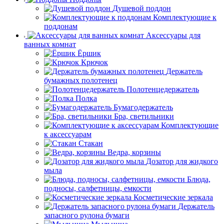
Душевой поддон
Комплектующие к
поддонам
Аксессуары для
ванных комнат
Ёршик
Крючок
Держатель
бумажных полотенец
Полотенцедержатель
Полка
Бумагодержатель
Бра, светильники
Комплектующие
к аксессуарам
Стакан
Ведра, корзины
Дозатор для жидкого
мыла
Блюда,
подносы, салфетницы, емкости
Косметические зеркала
Держатель
запасного рулона бумаги