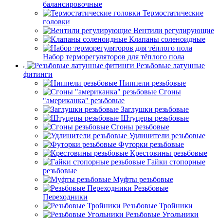
балансировочные
Термостатические
головки
Вентили регулирующие
Клапаны соленоидные
Набор терморегуляторов для тёплого пола
Резьбовые латунные
фитинги
Ниппели резьбовые
Сгоны
"американка" резьбовые
Заглушки резьбовые
Штуцеры резьбовые
Сгоны резьбовые
Удлинители резьбовые
Футорки резьбовые
Крестовины резьбовые
Гайки стопорные
резьбовые
Муфты резьбовые
Резьбовые
Переходники
Резьбовые Тройники
Резьбовые Угольники