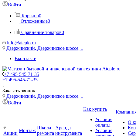
Войти
Корзина
0
Отложенные
0
Сравнение товаров
0
info@ateplo.ru
Дзержинский, Дзержинское шоссе, 1
Вконтакте
+7 495-545-71-35
+7 495-545-71-35
Заказать звонок
Дзержинский, Дзержинское шоссе, 1
Войти
Как купить
Компани
Условия
О к
оплаты
Школа
Аренда
Кон
Монтаж
Условия
Акции
ремонта
инструмента
Сер
доставки