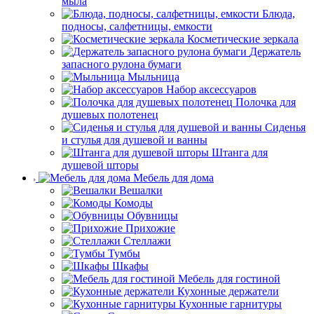
мыла
Блюда,
подносы, салфетницы, емкости
Косметические зеркала
Держатель
запасного рулона бумаги
Мыльница
Набор аксессуаров
Полочка для
душевых полотенец
Сиденья
и стулья для душевой и ванны
Штанга для
душевой шторы
Мебель для дома
Вешалки
Комоды
Обувницы
Прихожие
Стеллажи
Тумбы
Шкафы
Мебель для гостиной
Кухонные держатели
Кухонные гарнитуры