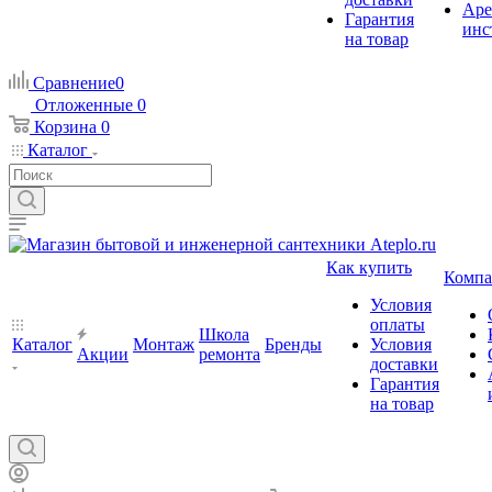
Аре
Гарантия
инс
на товар
Сравнение
0
Отложенные
0
Корзина
0
Каталог
Как купить
Компа
Условия
оплаты
Школа
Каталог
Монтаж
Бренды
Условия
Акции
ремонта
доставки
Гарантия
на товар