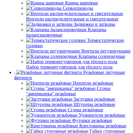
Краны шаровые
Сервоприводы
Вентили распределительные и смесительные
Задвижки и затворы
Клапаны
балансировочные
Термостатические
головки
Вентили регулирующие
Клапаны соленоидные
Набор терморегуляторов для тёплого пола
Резьбовые латунные
фитинги
Ниппели резьбовые
Сгоны
"американка" резьбовые
Заглушки резьбовые
Штуцеры резьбовые
Сгоны резьбовые
Удлинители резьбовые
Футорки резьбовые
Крестовины резьбовые
Гайки стопорные