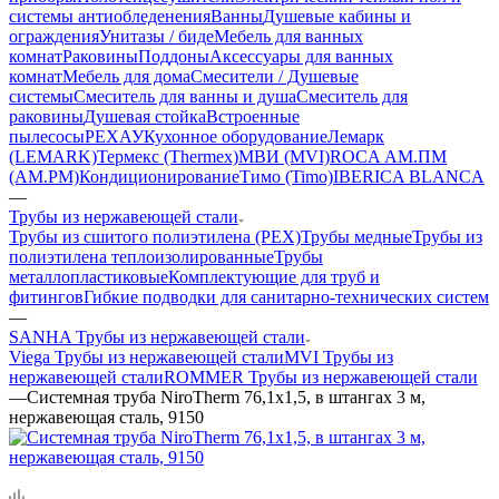
системы антиобледенения
Ванны
Душевые кабины и
ограждения
Унитазы / биде
Мебель для ванных
комнат
Раковины
Поддоны
Аксессуары для ванных
комнат
Мебель для дома
Смесители / Душевые
системы
Смеситель для ванны и душа
Смеситель для
раковины
Душевая стойка
Встроенные
пылесосы
РЕХАУ
Кухонное оборудование
Лемарк
(LEMARK)
Термекс (Thermex)
МВИ (MVI)
ROCA
АМ.ПМ
(AM.PM)
Кондиционирование
Тимо (Timo)
IBERICA BLANCA
—
Трубы из нержавеющей стали
Трубы из сшитого полиэтилена (PEX)
Трубы медные
Трубы из
полиэтилена теплоизолированные
Трубы
металлопластиковые
Комплектующие для труб и
фитингов
Гибкие подводки для санитарно-технических систем
—
SANHA Трубы из нержавеющей стали
Viega Трубы из нержавеющей стали
MVI Трубы из
нержавеющей стали
ROMMER Трубы из нержавеющей стали
—
Системная труба NiroTherm 76,1x1,5, в штангах 3 м,
нержавеющая сталь, 9150