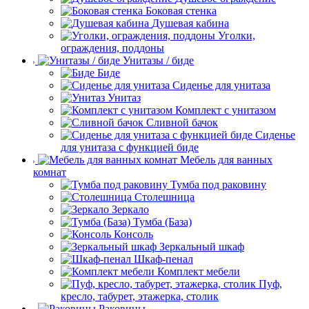
Боковая стенка
Душевая кабина
Уголки,
ограждения, поддоны
Унитазы / биде
Биде
Сиденье для унитаза
Унитаз
Комплект с унитазом
Сливной бачок
Сиденье
для унитаза с функцией биде
Мебель для ванных
комнат
Тумба под раковину
Столешница
Зеркало
Тумба (База)
Консоль
Зеркальный шкаф
Шкаф-пенал
Комплект мебели
Пуф,
кресло, табурет, этажерка, столик
Раковины