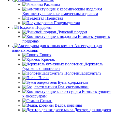
Раковина
Комплектующие к керамическим изделиям
Пьедестал
Полупьедестал
Поддоны
Душевой поддон
Комплектующие к
поддонам
Аксессуары для
ванных комнат
Ёршик
Крючок
Держатель
бумажных полотенец
Полотенцедержатель
Полка
Бумагодержатель
Бра, светильники
Комплектующие
к аксессуарам
Стакан
Ведра, корзины
Дозатор для жидкого