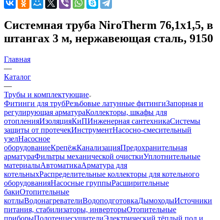
Системная труба NiroTherm 76,1x1,5, в
штангах 3 м, нержавеющая сталь, 9150
Главная
—
Каталог
—
Трубы и комплектующие
Фитинги для труб
Резьбовые латунные фитинги
Запорная и
регулирующая арматура
Коллекторы, шкафы для
отопления
Изоляция
КиП
Инженерная сантехника
Системы
защиты от протечек
Инструмент
Насосно-смесительный
узел
Насосное
оборудование
Крепёж
Канализация
Предохранительная
арматура
Фильтры механической очистки
Уплотнительные
материалы
Автоматика
Арматура для
котельных
Распределительные коллекторы для котельного
оборудования
Насосные группы
Расширительные
баки
Отопительные
котлы
Водонагреватели
Водоподготовка
Дымоходы
Источники
питания, стабилизаторы, инверторы
Отопительные
приборы
Полотенцесушители
Электрический тёплый пол и