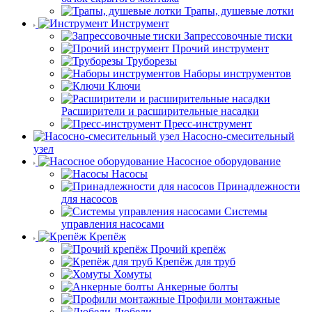
Трапы, душевые лотки
Инструмент
Запрессовочные тиски
Прочий инструмент
Труборезы
Наборы инструментов
Ключи
Расширители и расширительные насадки
Пресс-инструмент
Насосно-смесительный
узел
Насосное оборудование
Насосы
Принадлежности
для насосов
Системы
управления насосами
Крепёж
Прочий крепёж
Крепёж для труб
Хомуты
Анкерные болты
Профили монтажные
Дюбели