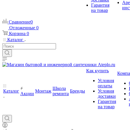
Аре
Гарантия
инс
на товар
Сравнение
0
Отложенные
0
Корзина
0
Каталог
Как купить
Компа
Условия
оплаты
Школа
Каталог
Монтаж
Бренды
Условия
Акции
ремонта
доставки
Гарантия
на товар