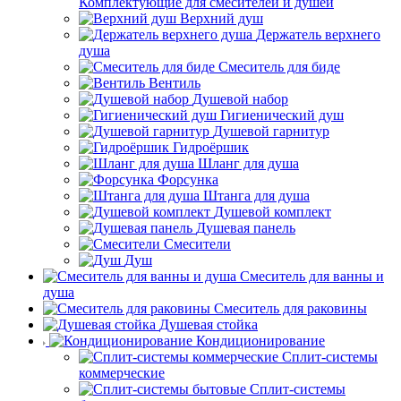
Комплектующие для смесителей и душей
Верхний душ
Держатель верхнего
душа
Смеситель для биде
Вентиль
Душевой набор
Гигиенический душ
Душевой гарнитур
Гидроёршик
Шланг для душа
Форсунка
Штанга для душа
Душевой комплект
Душевая панель
Смесители
Душ
Смеситель для ванны и
душа
Смеситель для раковины
Душевая стойка
Кондиционирование
Сплит-системы
коммерческие
Сплит-системы