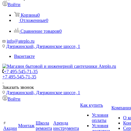
Войти
Корзина
0
Отложенные
0
Сравнение товаров
0
info@ateplo.ru
Дзержинский, Дзержинское шоссе, 1
Вконтакте
+7 495-545-71-35
+7 495-545-71-35
Заказать звонок
Дзержинский, Дзержинское шоссе, 1
Войти
Как купить
Компани
Условия
О к
оплаты
Школа
Аренда
Кон
Монтаж
Условия
Акции
ремонта
инструмента
Сер
доставки