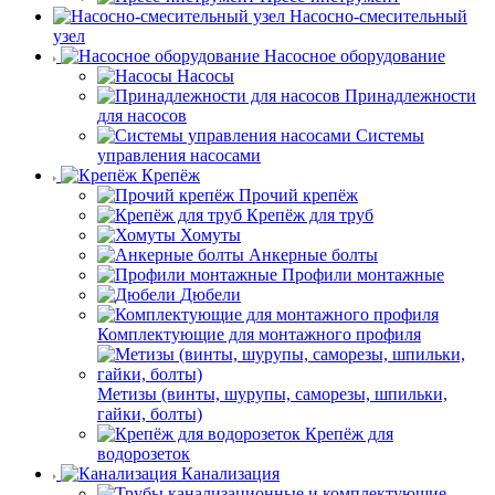
Насосно-смесительный
узел
Насосное оборудование
Насосы
Принадлежности
для насосов
Системы
управления насосами
Крепёж
Прочий крепёж
Крепёж для труб
Хомуты
Анкерные болты
Профили монтажные
Дюбели
Комплектующие для монтажного профиля
Метизы (винты, шурупы, саморезы, шпильки,
гайки, болты)
Крепёж для
водорозеток
Канализация