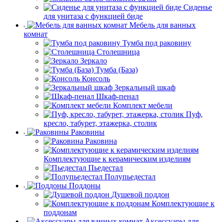
Сиденье
для унитаза с функцией биде
Мебель для ванных
комнат
Тумба под раковину
Столешница
Зеркало
Тумба (База)
Консоль
Зеркальный шкаф
Шкаф-пенал
Комплект мебели
Пуф,
кресло, табурет, этажерка, столик
Раковины
Раковина
Комплектующие к керамическим изделиям
Пьедестал
Полупьедестал
Поддоны
Душевой поддон
Комплектующие к
поддонам
Аксессуары для