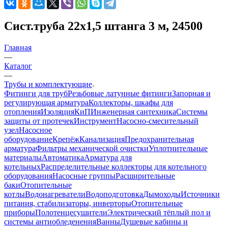
Сист.труба 22x1,5 штанга 3 м, 24500
Главная
—
Каталог
—
Трубы и комплектующие
Фитинги для труб
Резьбовые латунные фитинги
Запорная и
регулирующая арматура
Коллекторы, шкафы для
отопления
Изоляция
КиП
Инженерная сантехника
Системы
защиты от протечек
Инструмент
Насосно-смесительный
узел
Насосное
оборудование
Крепёж
Канализация
Предохранительная
арматура
Фильтры механической очистки
Уплотнительные
материалы
Автоматика
Арматура для
котельных
Распределительные коллекторы для котельного
оборудования
Насосные группы
Расширительные
баки
Отопительные
котлы
Водонагреватели
Водоподготовка
Дымоходы
Источники
питания, стабилизаторы, инверторы
Отопительные
приборы
Полотенцесушители
Электрический тёплый пол и
системы антиобледенения
Ванны
Душевые кабины и