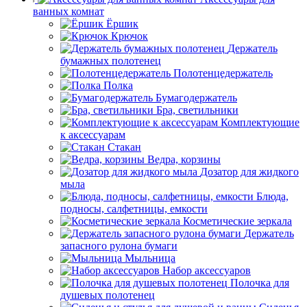
ванных комнат
Ёршик
Крючок
Держатель
бумажных полотенец
Полотенцедержатель
Полка
Бумагодержатель
Бра, светильники
Комплектующие
к аксессуарам
Стакан
Ведра, корзины
Дозатор для жидкого
мыла
Блюда,
подносы, салфетницы, емкости
Косметические зеркала
Держатель
запасного рулона бумаги
Мыльница
Набор аксессуаров
Полочка для
душевых полотенец