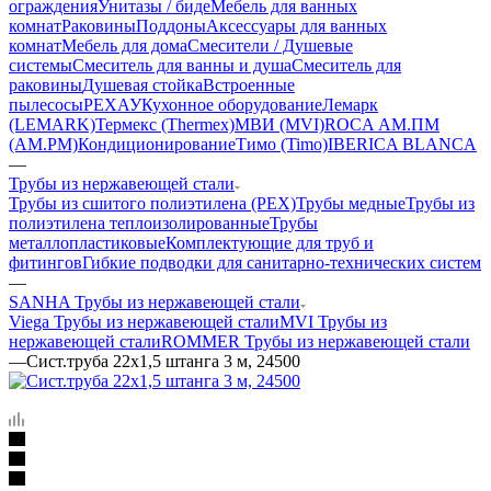
ограждения
Унитазы / биде
Мебель для ванных
комнат
Раковины
Поддоны
Аксессуары для ванных
комнат
Мебель для дома
Смесители / Душевые
системы
Смеситель для ванны и душа
Смеситель для
раковины
Душевая стойка
Встроенные
пылесосы
РЕХАУ
Кухонное оборудование
Лемарк
(LEMARK)
Термекс (Thermex)
МВИ (MVI)
ROCA
АМ.ПМ
(AM.PM)
Кондиционирование
Тимо (Timo)
IBERICA BLANCA
—
Трубы из нержавеющей стали
Трубы из сшитого полиэтилена (PEX)
Трубы медные
Трубы из
полиэтилена теплоизолированные
Трубы
металлопластиковые
Комплектующие для труб и
фитингов
Гибкие подводки для санитарно-технических систем
—
SANHA Трубы из нержавеющей стали
Viega Трубы из нержавеющей стали
MVI Трубы из
нержавеющей стали
ROMMER Трубы из нержавеющей стали
—
Сист.труба 22x1,5 штанга 3 м, 24500