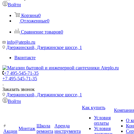
Войти
Корзина
0
Отложенные
0
Сравнение товаров
0
info@ateplo.ru
Дзержинский, Дзержинское шоссе, 1
Вконтакте
+7 495-545-71-35
+7 495-545-71-35
Заказать звонок
Дзержинский, Дзержинское шоссе, 1
Войти
Как купить
Компани
Условия
О к
оплаты
Школа
Аренда
Кон
Монтаж
Условия
Акции
ремонта
инструмента
Сер
доставки