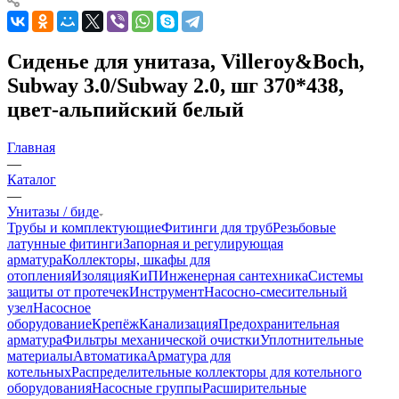
Сиденье для унитаза, Villeroy&Boch,
Subway 3.0/Subway 2.0, шг 370*438,
цвет-альпийский белый
Главная
—
Каталог
—
Унитазы / биде
Трубы и комплектующие
Фитинги для труб
Резьбовые
латунные фитинги
Запорная и регулирующая
арматура
Коллекторы, шкафы для
отопления
Изоляция
КиП
Инженерная сантехника
Системы
защиты от протечек
Инструмент
Насосно-смесительный
узел
Насосное
оборудование
Крепёж
Канализация
Предохранительная
арматура
Фильтры механической очистки
Уплотнительные
материалы
Автоматика
Арматура для
котельных
Распределительные коллекторы для котельного
оборудования
Насосные группы
Расширительные