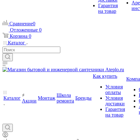
Аре
Гарантия
инс
на товар
Сравнение
0
Отложенные
0
Корзина
0
Каталог
Как купить
Компа
Условия
оплаты
Школа
Каталог
Монтаж
Бренды
Условия
Акции
ремонта
доставки
Гарантия
на товар