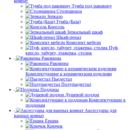
комнат
Тумба под раковину
Столешница
Зеркало
Тумба (База)
Консоль
Зеркальный шкаф
Шкаф-пенал
Комплект мебели
Пуф,
кресло, табурет, этажерка, столик
Раковины
Раковина
Комплектующие к керамическим изделиям
Пьедестал
Полупьедестал
Поддоны
Душевой поддон
Комплектующие к
поддонам
Аксессуары для
ванных комнат
Ёршик
Крючок