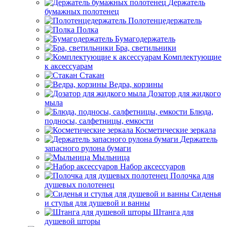
Держатель
бумажных полотенец
Полотенцедержатель
Полка
Бумагодержатель
Бра, светильники
Комплектующие
к аксессуарам
Стакан
Ведра, корзины
Дозатор для жидкого
мыла
Блюда,
подносы, салфетницы, емкости
Косметические зеркала
Держатель
запасного рулона бумаги
Мыльница
Набор аксессуаров
Полочка для
душевых полотенец
Сиденья
и стулья для душевой и ванны
Штанга для
душевой шторы