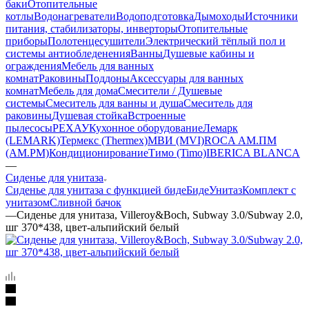
баки
Отопительные
котлы
Водонагреватели
Водоподготовка
Дымоходы
Источники
питания, стабилизаторы, инверторы
Отопительные
приборы
Полотенцесушители
Электрический тёплый пол и
системы антиобледенения
Ванны
Душевые кабины и
ограждения
Мебель для ванных
комнат
Раковины
Поддоны
Аксессуары для ванных
комнат
Мебель для дома
Смесители / Душевые
системы
Смеситель для ванны и душа
Смеситель для
раковины
Душевая стойка
Встроенные
пылесосы
РЕХАУ
Кухонное оборудование
Лемарк
(LEMARK)
Термекс (Thermex)
МВИ (MVI)
ROCA
АМ.ПМ
(AM.PM)
Кондиционирование
Тимо (Timo)
IBERICA BLANCA
—
Сиденье для унитаза
Сиденье для унитаза с функцией биде
Биде
Унитаз
Комплект с
унитазом
Сливной бачок
—
Сиденье для унитаза, Villeroy&Boch, Subway 3.0/Subway 2.0,
шг 370*438, цвет-альпийский белый