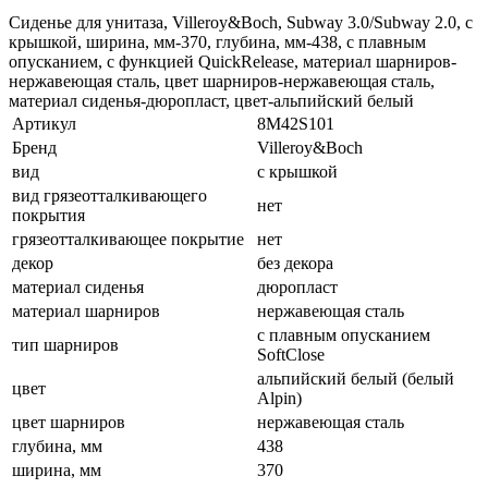
Сиденье для унитаза, Villeroy&Boch, Subway 3.0/Subway 2.0, с
крышкой, ширина, мм-370, глубина, мм-438, с плавным
опусканием, с функцией QuickRelease, материал шарниров-
нержавеющая сталь, цвет шарниров-нержавеющая сталь,
материал сиденья-дюропласт, цвет-альпийский белый
Артикул
8M42S101
Бренд
Villeroy&Boch
вид
с крышкой
вид грязеотталкивающего
нет
покрытия
грязеотталкивающее покрытие
нет
декор
без декора
материал сиденья
дюропласт
материал шарниров
нержавеющая сталь
с плавным опусканием
тип шарниров
SoftClose
альпийский белый (белый
цвет
Alpin)
цвет шарниров
нержавеющая сталь
глубина, мм
438
ширина, мм
370