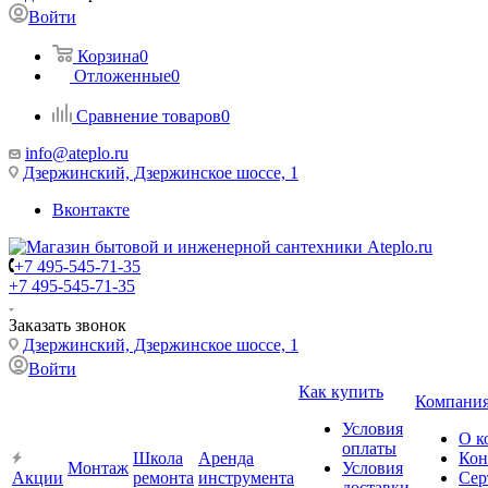
Войти
Корзина
0
Отложенные
0
Сравнение товаров
0
info@ateplo.ru
Дзержинский, Дзержинское шоссе, 1
Вконтакте
+7 495-545-71-35
+7 495-545-71-35
Заказать звонок
Дзержинский, Дзержинское шоссе, 1
Войти
Как купить
Компани
Условия
О к
оплаты
Школа
Аренда
Кон
Монтаж
Условия
Акции
ремонта
инструмента
Сер
доставки