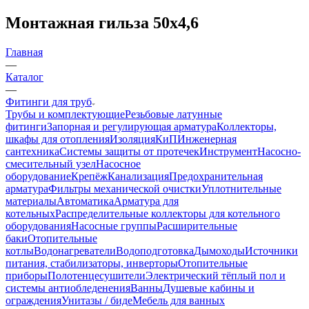
Монтажная гильза 50х4,6
Главная
—
Каталог
—
Фитинги для труб
Трубы и комплектующие
Резьбовые латунные
фитинги
Запорная и регулирующая арматура
Коллекторы,
шкафы для отопления
Изоляция
КиП
Инженерная
сантехника
Системы защиты от протечек
Инструмент
Насосно-
смесительный узел
Насосное
оборудование
Крепёж
Канализация
Предохранительная
арматура
Фильтры механической очистки
Уплотнительные
материалы
Автоматика
Арматура для
котельных
Распределительные коллекторы для котельного
оборудования
Насосные группы
Расширительные
баки
Отопительные
котлы
Водонагреватели
Водоподготовка
Дымоходы
Источники
питания, стабилизаторы, инверторы
Отопительные
приборы
Полотенцесушители
Электрический тёплый пол и
системы антиобледенения
Ванны
Душевые кабины и
ограждения
Унитазы / биде
Мебель для ванных