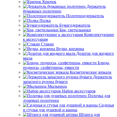
Крючок
Держатель
бумажных полотенец
Полотенцедержатель
Полка
Бумагодержатель
Бра, светильники
Комплектующие
к аксессуарам
Стакан
Ведра, корзины
Дозатор для жидкого
мыла
Блюда,
подносы, салфетницы, емкости
Косметические зеркала
Держатель
запасного рулона бумаги
Мыльница
Набор аксессуаров
Полочка для
душевых полотенец
Сиденья
и стулья для душевой и ванны
Штанга для