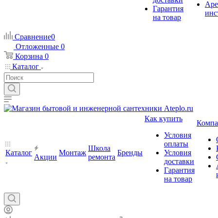
Аре
Гарантия
инс
на товар
Сравнение
0
Отложенные
0
Корзина
0
Каталог
Как купить
Компа
Условия
оплаты
Школа
Каталог
Монтаж
Бренды
Условия
Акции
ремонта
доставки
Гарантия
на товар