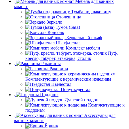
Мебель для ванных
комнат
Тумба под раковину
Столешница
Зеркало
Тумба (База)
Консоль
Зеркальный шкаф
Шкаф-пенал
Комплект мебели
Пуф,
кресло, табурет, этажерка, столик
Раковины
Раковина
Комплектующие к керамическим изделиям
Пьедестал
Полупьедестал
Поддоны
Душевой поддон
Комплектующие к
поддонам
Аксессуары для
ванных комнат
Ёршик