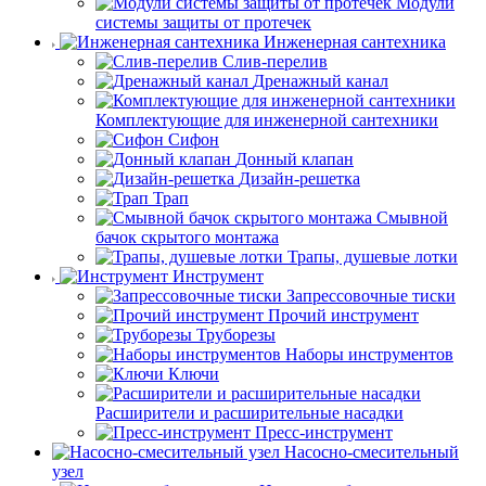
Модули
системы защиты от протечек
Инженерная сантехника
Слив-перелив
Дренажный канал
Комплектующие для инженерной сантехники
Сифон
Донный клапан
Дизайн-решетка
Трап
Смывной
бачок скрытого монтажа
Трапы, душевые лотки
Инструмент
Запрессовочные тиски
Прочий инструмент
Труборезы
Наборы инструментов
Ключи
Расширители и расширительные насадки
Пресс-инструмент
Насосно-смесительный
узел