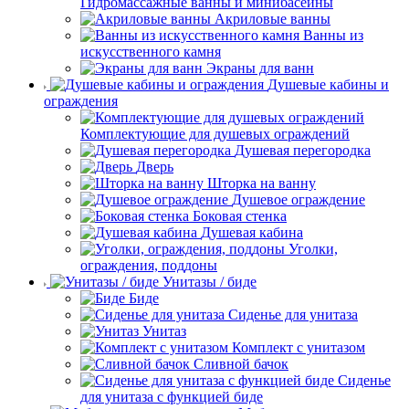
Гидромассажные ванны и минибасейны
Акриловые ванны
Ванны из
искусственного камня
Экраны для ванн
Душевые кабины и
ограждения
Комплектующие для душевых ограждений
Душевая перегородка
Дверь
Шторка на ванну
Душевое ограждение
Боковая стенка
Душевая кабина
Уголки,
ограждения, поддоны
Унитазы / биде
Биде
Сиденье для унитаза
Унитаз
Комплект с унитазом
Сливной бачок
Сиденье
для унитаза с функцией биде