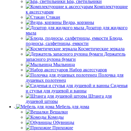
Бра, светильники
Комплектующие
к аксессуарам
Стакан
Ведра, корзины
Дозатор для жидкого
мыла
Блюда,
подносы, салфетницы, емкости
Косметические зеркала
Держатель
запасного рулона бумаги
Мыльница
Набор аксессуаров
Полочка для
душевых полотенец
Сиденья
и стулья для душевой и ванны
Штанга для
душевой шторы
Мебель для дома
Вешалки
Комоды
Обувницы
Прихожие