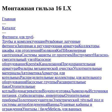
Монтажная гильза 16 LX
Главная
—
Каталог
—
Фитинги для труб
Трубы и комплектующие
Резьбовые латунные
фитинги
Запорная и регулирующая арматура
Коллекторы,
шкафы для отопления
Изоляция
КиП
Инженерная
сантехника
Системы защиты от протечек
Инструмент
Насосно-
смесительный узел
Насосное
оборудование
Крепёж
Канализация
Предохранительная
арматура
Фильтры механической очистки
Уплотнительные
материалы
Автоматика
Арматура для
котельных
Распределительные коллекторы для котельного
оборудования
Насосные группы
Расширительные
баки
Отопительные
котлы
Водонагреватели
Водоподготовка
Дымоходы
Источники
питания, стабилизаторы, инверторы
Отопительные
приборы
Полотенцесушители
Электрический тёплый пол и
системы антиобледенения
Ванны
Душевые кабины и
ограждения
Унитазы / биде
Мебель для ванных