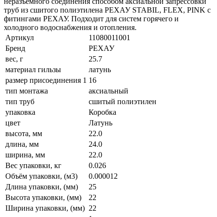
неразъемного соединения способом аксиальной запрессовки
труб из сшитого полиэтилена РЕХАУ STABIL, FLEX, PINK с
фитингами РЕХАУ. Подходит для систем горячего и
холодного водоснабжения и отопления.
Артикул
11080011001
Бренд
РЕХАУ
вес, г
25.7
материал гильзы
латунь
размер присоединения 1
16
тип монтажа
аксиальный
тип труб
сшитый полиэтилен
упаковка
Коробка
цвет
Латунь
высота, мм
22.0
длина, мм
24.0
ширина, мм
22.0
Вес упаковки, кг
0.026
Объём упаковки, (м3)
0.000012
Длина упаковки, (мм)
25
Высота упаковки, (мм)
22
Ширина упаковки, (мм)
22