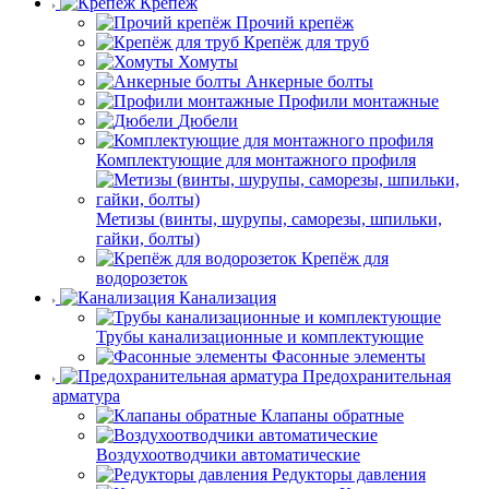
Крепёж
Прочий крепёж
Крепёж для труб
Хомуты
Анкерные болты
Профили монтажные
Дюбели
Комплектующие для монтажного профиля
Метизы (винты, шурупы, саморезы, шпильки,
гайки, болты)
Крепёж для
водорозеток
Канализация
Трубы канализационные и комплектующие
Фасонные элементы
Предохранительная
арматура
Клапаны обратные
Воздухоотводчики автоматические
Редукторы давления