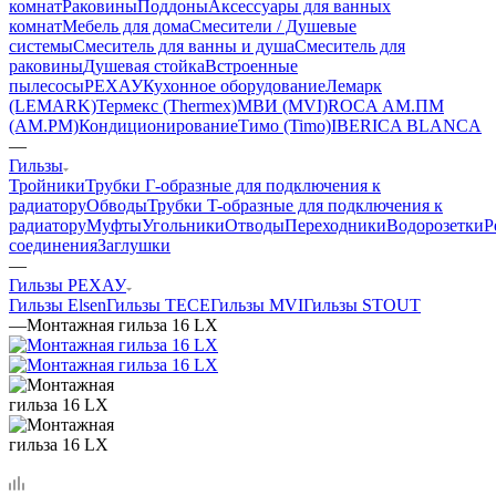
комнат
Раковины
Поддоны
Аксессуары для ванных
комнат
Мебель для дома
Смесители / Душевые
системы
Смеситель для ванны и душа
Смеситель для
раковины
Душевая стойка
Встроенные
пылесосы
РЕХАУ
Кухонное оборудование
Лемарк
(LEMARK)
Термекс (Thermex)
МВИ (MVI)
ROCA
АМ.ПМ
(AM.PM)
Кондиционирование
Тимо (Timo)
IBERICA BLANCA
—
Гильзы
Тройники
Трубки Г-образные для подключения к
радиатору
Обводы
Трубки T-образные для подключения к
радиатору
Муфты
Угольники
Отводы
Переходники
Водорозетки
Р
соединения
Заглушки
—
Гильзы РЕХАУ
Гильзы Elsen
Гильзы TECE
Гильзы MVI
Гильзы STOUT
—
Монтажная гильза 16 LX