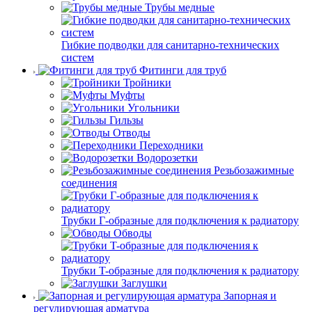
Трубы медные
Гибкие подводки для санитарно-технических
систем
Фитинги для труб
Тройники
Муфты
Угольники
Гильзы
Отводы
Переходники
Водорозетки
Резьбозажимные
соединения
Трубки Г-образные для подключения к радиатору
Обводы
Трубки T-образные для подключения к радиатору
Заглушки
Запорная и
регулирующая арматура