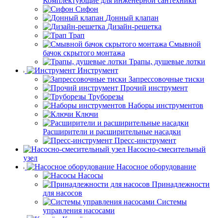
Комплектующие для инженерной сантехники
Сифон
Донный клапан
Дизайн-решетка
Трап
Смывной
бачок скрытого монтажа
Трапы, душевые лотки
Инструмент
Запрессовочные тиски
Прочий инструмент
Труборезы
Наборы инструментов
Ключи
Расширители и расширительные насадки
Пресс-инструмент
Насосно-смесительный
узел
Насосное оборудование
Насосы
Принадлежности
для насосов
Системы
управления насосами