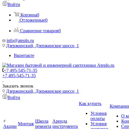
Войти
Корзина
0
Отложенные
0
Сравнение товаров
0
info@ateplo.ru
Дзержинский, Дзержинское шоссе, 1
Вконтакте
+7 495-545-71-35
+7 495-545-71-35
Заказать звонок
Дзержинский, Дзержинское шоссе, 1
Войти
Как купить
Компани
Условия
О к
оплаты
Школа
Аренда
Кон
Монтаж
Условия
Акции
ремонта
инструмента
Сер
доставки