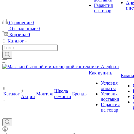
Аре
Гарантия
инс
на товар
Сравнение
0
Отложенные
0
Корзина
0
Каталог
Как купить
Компа
Условия
оплаты
Школа
Каталог
Монтаж
Бренды
Условия
Акции
ремонта
доставки
Гарантия
на товар