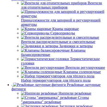
Вентили
для отопительных приборов
Принадлежности для запорной и регулирующей
арматуры
Краны шаровые
Сервоприводы
Вентили распределительные и смесительные
Задвижки и затворы
Клапаны
балансировочные
Термостатические
головки
Вентили регулирующие
Клапаны соленоидные
Набор терморегуляторов для тёплого пола
Резьбовые латунные
фитинги
Ниппели резьбовые
Сгоны
"американка" резьбовые
Заглушки резьбовые