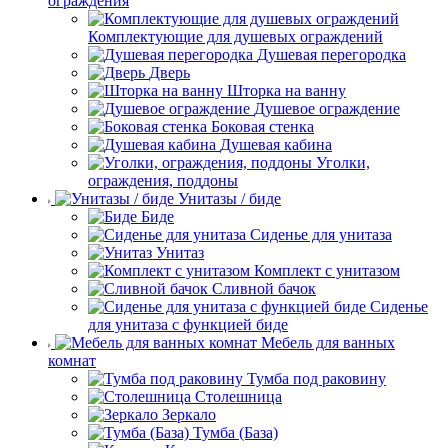
ограждения
Комплектующие для душевых ограждений
Душевая перегородка
Дверь
Шторка на ванну
Душевое ограждение
Боковая стенка
Душевая кабина
Уголки,
ограждения, поддоны
Унитазы / биде
Биде
Сиденье для унитаза
Унитаз
Комплект с унитазом
Сливной бачок
Сиденье
для унитаза с функцией биде
Мебель для ванных
комнат
Тумба под раковину
Столешница
Зеркало
Тумба (База)