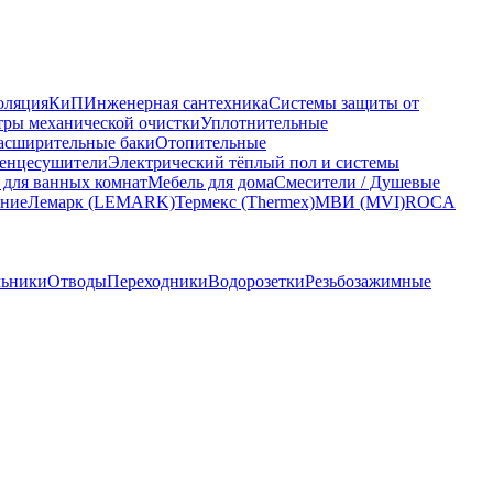
оляция
КиП
Инженерная сантехника
Системы защиты от
ры механической очистки
Уплотнительные
асширительные баки
Отопительные
енцесушители
Электрический тёплый пол и системы
 для ванных комнат
Мебель для дома
Смесители / Душевые
ание
Лемарк (LEMARK)
Термекс (Thermex)
МВИ (MVI)
ROCA
льники
Отводы
Переходники
Водорозетки
Резьбозажимные