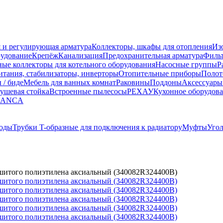
 и регулирующая арматура
Коллекторы, шкафы для отопления
Из
рудование
Крепёж
Канализация
Предохранительная арматура
Фильт
ные коллекторы для котельного оборудования
Насосные группы
Р
тания, стабилизаторы, инверторы
Отопительные приборы
Полот
 / биде
Мебель для ванных комнат
Раковины
Поддоны
Аксессуары
ушевая стойка
Встроенные пылесосы
РЕХАУ
Кухонное оборудов
LANCA
оды
Трубки T-образные для подключения к радиатору
Муфты
Уго
сшитого полиэтилена аксиальный (340082R324400B)