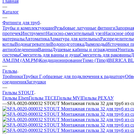
Главная
—
Каталог
—
Фитинги для труб
Трубы и комплектующие
Резьбовые латунные фитинги
Запорная
протечек
Инструмент
Насосно-смесительный узел
Насосное обо
материалы
Автоматика
Арматура для котельных
Распределитель
котлы
Водонагреватели
Водоподготовка
Дымоходы
Источники пи
антиобледенения
Ванны
Душевые кабины и ограждения
Унитазы
системы
Смеситель для ванны и душа
Смеситель для раковины
Д
АМ.ПМ (AM.PM)
Кондиционирование
Тимо (Timo)
IBERICA B
—
Гильзы
Тройники
Трубки Г-образные для подключения к радиатору
Обв
соединения
Заглушки
—
Гильзы STOUT
Гильзы Elsen
Гильзы TECE
Гильзы MVI
Гильзы РЕХАУ
—
SFA-0020-000032 STOUT Монтажная гильза 32 для труб из 