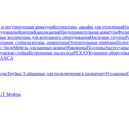
 и регулирующая арматура
Коллекторы, шкафы для отопления
Из
рудование
Крепёж
Канализация
Предохранительная арматура
Фильт
ные коллекторы для котельного оборудования
Насосные группы
Р
тания, стабилизаторы, инверторы
Отопительные приборы
Полот
 / биде
Мебель для ванных комнат
Раковины
Поддоны
Аксессуары
ушевая стойка
Встроенные пылесосы
РЕХАУ
Кухонное оборудов
LANCA
оды
Трубки T-образные для подключения к радиатору
Угольники
UT Муфты