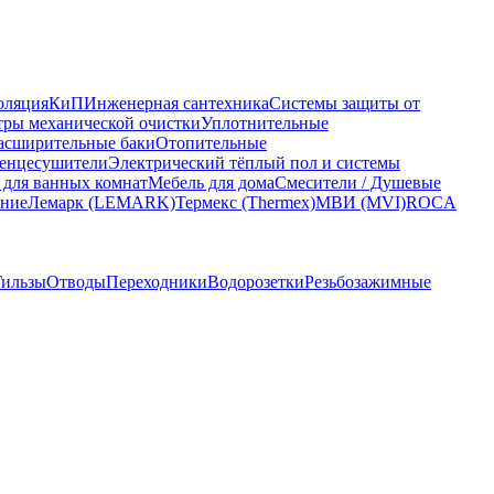
оляция
КиП
Инженерная сантехника
Системы защиты от
ры механической очистки
Уплотнительные
асширительные баки
Отопительные
енцесушители
Электрический тёплый пол и системы
 для ванных комнат
Мебель для дома
Смесители / Душевые
ание
Лемарк (LEMARK)
Термекс (Thermex)
МВИ (MVI)
ROCA
Гильзы
Отводы
Переходники
Водорозетки
Резьбозажимные