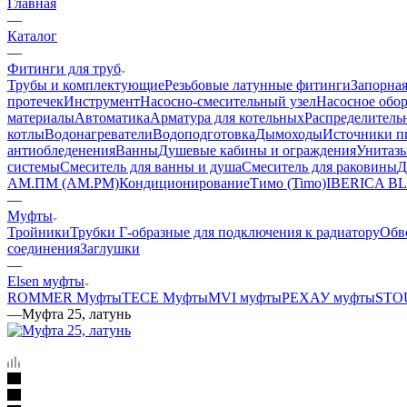
Главная
—
Каталог
—
Фитинги для труб
Трубы и комплектующие
Резьбовые латунные фитинги
Запорная
протечек
Инструмент
Насосно-смесительный узел
Насосное обо
материалы
Автоматика
Арматура для котельных
Распределитель
котлы
Водонагреватели
Водоподготовка
Дымоходы
Источники пи
антиобледенения
Ванны
Душевые кабины и ограждения
Унитазы
системы
Смеситель для ванны и душа
Смеситель для раковины
Д
АМ.ПМ (AM.PM)
Кондиционирование
Тимо (Timo)
IBERICA B
—
Муфты
Тройники
Трубки Г-образные для подключения к радиатору
Обв
соединения
Заглушки
—
Elsen муфты
ROMMER Муфты
TECE Муфты
MVI муфты
РЕХАУ муфты
STO
—
Муфта 25, латунь