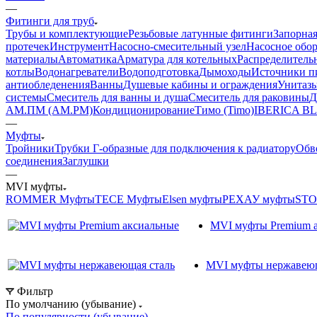
—
Фитинги для труб
Трубы и комплектующие
Резьбовые латунные фитинги
Запорная
протечек
Инструмент
Насосно-смесительный узел
Насосное обо
материалы
Автоматика
Арматура для котельных
Распределитель
котлы
Водонагреватели
Водоподготовка
Дымоходы
Источники пи
антиобледенения
Ванны
Душевые кабины и ограждения
Унитазы
системы
Смеситель для ванны и душа
Смеситель для раковины
Д
АМ.ПМ (AM.PM)
Кондиционирование
Тимо (Timo)
IBERICA B
—
Муфты
Тройники
Трубки Г-образные для подключения к радиатору
Обв
соединения
Заглушки
—
MVI муфты
ROMMER Муфты
TECE Муфты
Elsen муфты
РЕХАУ муфты
STO
MVI муфты Premium 
MVI муфты нержавеющ
Фильтр
По умолчанию (убывание)
По популярности (убывание)