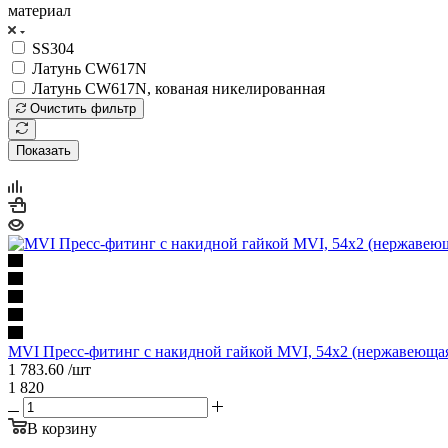
материал
SS304
Латунь CW617N
Латунь CW617N, кованая никелированная
Очистить фильтр
Показать
MVI Пресс-фитинг с накидной гайкой MVI, 54х2 (нержавеющая
1 783.60
/шт
1 820
В корзину