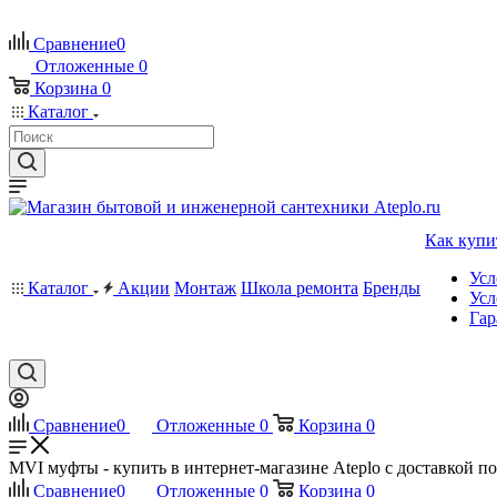
Сравнение
0
Отложенные
0
Корзина
0
Каталог
Как купи
Усл
Каталог
Акции
Монтаж
Школа ремонта
Бренды
Усл
Гар
Сравнение
0
Отложенные
0
Корзина
0
MVI муфты - купить в интернет-магазине Ateplo с доставкой п
Сравнение
0
Отложенные
0
Корзина
0