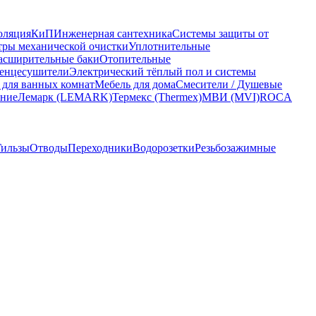
оляция
КиП
Инженерная сантехника
Системы защиты от
ры механической очистки
Уплотнительные
асширительные баки
Отопительные
енцесушители
Электрический тёплый пол и системы
 для ванных комнат
Мебель для дома
Смесители / Душевые
ание
Лемарк (LEMARK)
Термекс (Thermex)
МВИ (MVI)
ROCA
Гильзы
Отводы
Переходники
Водорозетки
Резьбозажимные