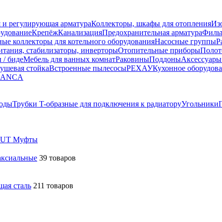
 и регулирующая арматура
Коллекторы, шкафы для отопления
Из
рудование
Крепёж
Канализация
Предохранительная арматура
Фильт
ные коллекторы для котельного оборудования
Насосные группы
Р
тания, стабилизаторы, инверторы
Отопительные приборы
Полот
 / биде
Мебель для ванных комнат
Раковины
Поддоны
Аксессуары
ушевая стойка
Встроенные пылесосы
РЕХАУ
Кухонное оборудов
LANCA
оды
Трубки T-образные для подключения к радиатору
Угольники
UT Муфты
аксиальные
39 товаров
ая сталь
211 товаров