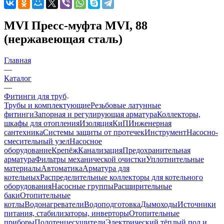
MVI Пресс-муфта MVI, 88
(нержавеющая сталь)
Главная
—
Каталог
—
Фитинги для труб
Трубы и комплектующие
Резьбовые латунные
фитинги
Запорная и регулирующая арматура
Коллекторы,
шкафы для отопления
Изоляция
КиП
Инженерная
сантехника
Системы защиты от протечек
Инструмент
Насосно-
смесительный узел
Насосное
оборудование
Крепёж
Канализация
Предохранительная
арматура
Фильтры механической очистки
Уплотнительные
материалы
Автоматика
Арматура для
котельных
Распределительные коллекторы для котельного
оборудования
Насосные группы
Расширительные
баки
Отопительные
котлы
Водонагреватели
Водоподготовка
Дымоходы
Источники
питания, стабилизаторы, инверторы
Отопительные
приборы
Полотенцесушители
Электрический тёплый пол и