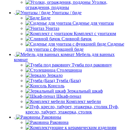
Уголки,
ограждения, поддоны
Унитазы / биде
Биде
Сиденье для унитаза
Унитаз
Комплект с унитазом
Сливной бачок
Сиденье
для унитаза с функцией биде
Мебель для ванных
комнат
Тумба под раковину
Столешница
Зеркало
Тумба (База)
Консоль
Зеркальный шкаф
Шкаф-пенал
Комплект мебели
Пуф,
кресло, табурет, этажерка, столик
Раковины
Раковина