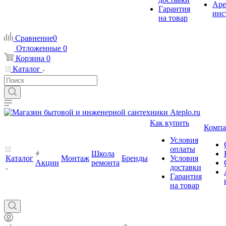
Аре
Гарантия
инс
на товар
Сравнение
0
Отложенные
0
Корзина
0
Каталог
Как купить
Компа
Условия
оплаты
Школа
Каталог
Монтаж
Бренды
Условия
Акции
ремонта
доставки
Гарантия
на товар