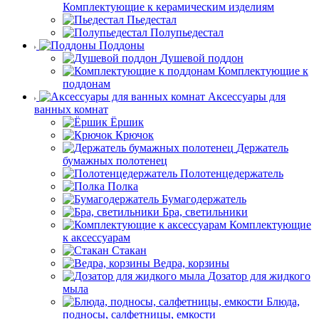
Комплектующие к керамическим изделиям
Пьедестал
Полупьедестал
Поддоны
Душевой поддон
Комплектующие к
поддонам
Аксессуары для
ванных комнат
Ёршик
Крючок
Держатель
бумажных полотенец
Полотенцедержатель
Полка
Бумагодержатель
Бра, светильники
Комплектующие
к аксессуарам
Стакан
Ведра, корзины
Дозатор для жидкого
мыла
Блюда,
подносы, салфетницы, емкости