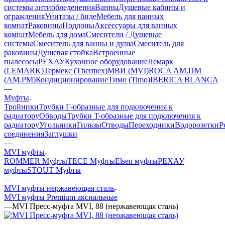
системы антиобледенения
Ванны
Душевые кабины и
ограждения
Унитазы / биде
Мебель для ванных
комнат
Раковины
Поддоны
Аксессуары для ванных
комнат
Мебель для дома
Смесители / Душевые
системы
Смеситель для ванны и душа
Смеситель для
раковины
Душевая стойка
Встроенные
пылесосы
РЕХАУ
Кухонное оборудование
Лемарк
(LEMARK)
Термекс (Thermex)
МВИ (MVI)
ROCA
АМ.ПМ
(AM.PM)
Кондиционирование
Тимо (Timo)
IBERICA BLANCA
—
Муфты
Тройники
Трубки Г-образные для подключения к
радиатору
Обводы
Трубки T-образные для подключения к
радиатору
Угольники
Гильзы
Отводы
Переходники
Водорозетки
Р
соединения
Заглушки
—
MVI муфты
ROMMER Муфты
TECE Муфты
Elsen муфты
РЕХАУ
муфты
STOUT Муфты
—
MVI муфты нержавеющая сталь
MVI муфты Premium аксиальные
—
MVI Пресс-муфта MVI, 88 (нержавеющая сталь)