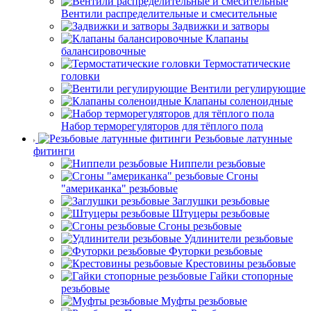
Вентили распределительные и смесительные
Задвижки и затворы
Клапаны
балансировочные
Термостатические
головки
Вентили регулирующие
Клапаны соленоидные
Набор терморегуляторов для тёплого пола
Резьбовые латунные
фитинги
Ниппели резьбовые
Сгоны
"американка" резьбовые
Заглушки резьбовые
Штуцеры резьбовые
Сгоны резьбовые
Удлинители резьбовые
Футорки резьбовые
Крестовины резьбовые
Гайки стопорные
резьбовые
Муфты резьбовые