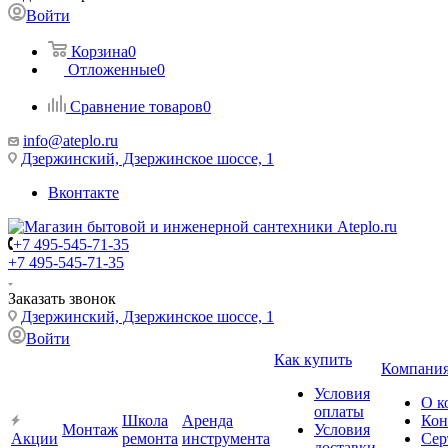
Войти
Корзина
0
Отложенные
0
Сравнение товаров
0
info@ateplo.ru
Дзержинский, Дзержинское шоссе, 1
Вконтакте
+7 495-545-71-35
+7 495-545-71-35
Заказать звонок
Дзержинский, Дзержинское шоссе, 1
Войти
Как купить
Компани
Условия
О к
оплаты
Школа
Аренда
Кон
Монтаж
Условия
Акции
ремонта
инструмента
Сер
доставки