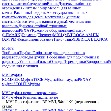
системы антиобледенения
Ванны
Душевые кабины и
ограждения
Унитазы / биде
Мебель для ванных
комнат
Раковины
Поддоны
Аксессуары для ванных
комнат
Мебель для дома
Смесители / Душевые
системы
Смеситель для ванны и душа
Смеситель для
раковины
Душевая стойка
Встроенные
пылесосы
РЕХАУ
Кухонное оборудование
Лемарк
(LEMARK)
Термекс (Thermex)
МВИ (MVI)
ROCA
АМ.ПМ
(AM.PM)
Кондиционирование
Тимо (Timo)
IBERICA BLANCA
—
Муфты
Тройники
Трубки Г-образные для подключения к
радиатору
Обводы
Трубки T-образные для подключения к
радиатору
Угольники
Гильзы
Отводы
Переходники
Водорозетки
Р
соединения
Заглушки
—
MVI муфты
ROMMER Муфты
TECE Муфты
Elsen муфты
РЕХАУ
муфты
STOUT Муфты
—
MVI муфты нержавеющая сталь
MVI муфты Premium аксиальные
—
MVI Пресс-фитинг с ВР MVI, 54x1 1/2" (нержавеющая
сталь)