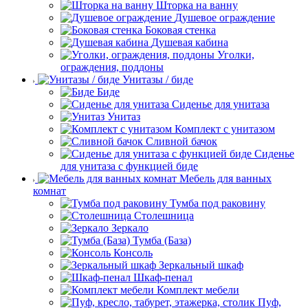
Шторка на ванну
Душевое ограждение
Боковая стенка
Душевая кабина
Уголки,
ограждения, поддоны
Унитазы / биде
Биде
Сиденье для унитаза
Унитаз
Комплект с унитазом
Сливной бачок
Сиденье
для унитаза с функцией биде
Мебель для ванных
комнат
Тумба под раковину
Столешница
Зеркало
Тумба (База)
Консоль
Зеркальный шкаф
Шкаф-пенал
Комплект мебели
Пуф,