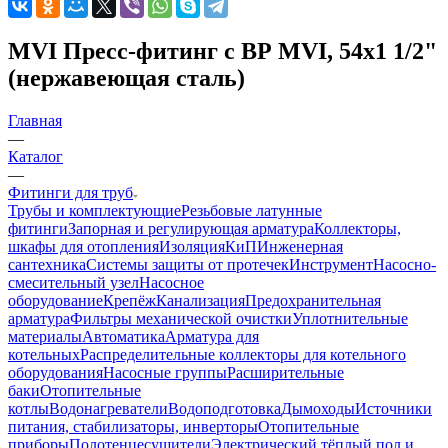
MVI Пресс-фитинг с ВР MVI, 54x1 1/2"
(нержавеющая сталь)
Главная
—
Каталог
—
Фитинги для труб
Трубы и комплектующие
Резьбовые латунные
фитинги
Запорная и регулирующая арматура
Коллекторы,
шкафы для отопления
Изоляция
КиП
Инженерная
сантехника
Системы защиты от протечек
Инструмент
Насосно-
смесительный узел
Насосное
оборудование
Крепёж
Канализация
Предохранительная
арматура
Фильтры механической очистки
Уплотнительные
материалы
Автоматика
Арматура для
котельных
Распределительные коллекторы для котельного
оборудования
Насосные группы
Расширительные
баки
Отопительные
котлы
Водонагреватели
Водоподготовка
Дымоходы
Источники
питания, стабилизаторы, инверторы
Отопительные
приборы
Полотенцесушители
Электрический тёплый пол и