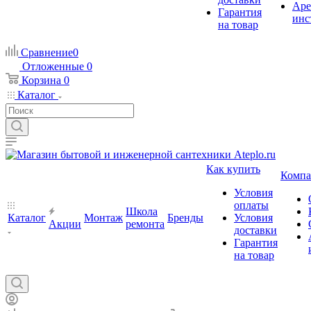
Аре
Гарантия
инс
на товар
Сравнение
0
Отложенные
0
Корзина
0
Каталог
Как купить
Компа
Условия
оплаты
Школа
Каталог
Монтаж
Бренды
Условия
Акции
ремонта
доставки
Гарантия
на товар