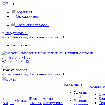
Войти
Корзина
0
Отложенные
0
Сравнение товаров
0
info@ateplo.ru
Дзержинский, Дзержинское шоссе, 1
Вконтакте
+7 495-545-71-35
+7 495-545-71-35
Заказать звонок
Дзержинский, Дзержинское шоссе, 1
Войти
Как купить
Компани
Условия
О к
оплаты
Школа
Аренда
Кон
Монтаж
Условия
Акции
ремонта
инструмента
Сер
доставки