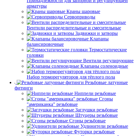
Принадлежности для запорной и регулирующей
арматуры
Краны шаровые
Сервоприводы
Вентили распределительные и смесительные
Задвижки и затворы
Клапаны
балансировочные
Термостатические
головки
Вентили регулирующие
Клапаны соленоидные
Набор терморегуляторов для тёплого пола
Резьбовые латунные
фитинги
Ниппели резьбовые
Сгоны
"американка" резьбовые
Заглушки резьбовые
Штуцеры резьбовые
Сгоны резьбовые
Удлинители резьбовые
Футорки резьбовые