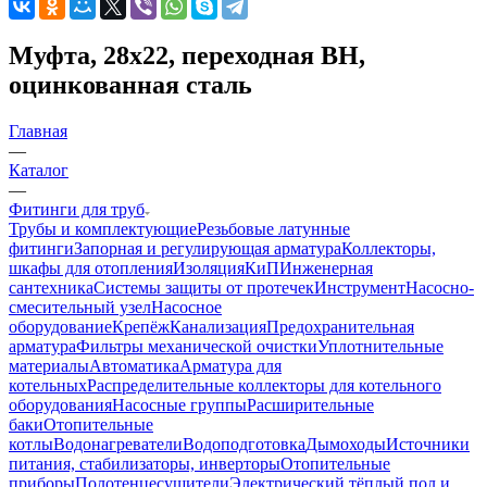
Муфта, 28x22, переходная ВН,
оцинкованная сталь
Главная
—
Каталог
—
Фитинги для труб
Трубы и комплектующие
Резьбовые латунные
фитинги
Запорная и регулирующая арматура
Коллекторы,
шкафы для отопления
Изоляция
КиП
Инженерная
сантехника
Системы защиты от протечек
Инструмент
Насосно-
смесительный узел
Насосное
оборудование
Крепёж
Канализация
Предохранительная
арматура
Фильтры механической очистки
Уплотнительные
материалы
Автоматика
Арматура для
котельных
Распределительные коллекторы для котельного
оборудования
Насосные группы
Расширительные
баки
Отопительные
котлы
Водонагреватели
Водоподготовка
Дымоходы
Источники
питания, стабилизаторы, инверторы
Отопительные
приборы
Полотенцесушители
Электрический тёплый пол и