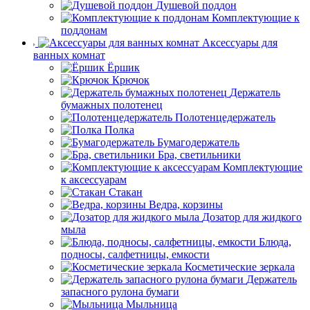
Душевой поддон
Комплектующие к
поддонам
Аксессуары для
ванных комнат
Ёршик
Крючок
Держатель
бумажных полотенец
Полотенцедержатель
Полка
Бумагодержатель
Бра, светильники
Комплектующие
к аксессуарам
Стакан
Ведра, корзины
Дозатор для жидкого
мыла
Блюда,
подносы, салфетницы, емкости
Косметические зеркала
Держатель
запасного рулона бумаги
Мыльница