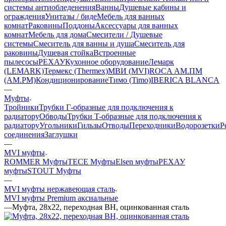
системы антиобледенения
Ванны
Душевые кабины и
ограждения
Унитазы / биде
Мебель для ванных
комнат
Раковины
Поддоны
Аксессуары для ванных
комнат
Мебель для дома
Смесители / Душевые
системы
Смеситель для ванны и душа
Смеситель для
раковины
Душевая стойка
Встроенные
пылесосы
РЕХАУ
Кухонное оборудование
Лемарк
(LEMARK)
Термекс (Thermex)
МВИ (MVI)
ROCA
АМ.ПМ
(AM.PM)
Кондиционирование
Тимо (Timo)
IBERICA BLANCA
—
Муфты
Тройники
Трубки Г-образные для подключения к
радиатору
Обводы
Трубки T-образные для подключения к
радиатору
Угольники
Гильзы
Отводы
Переходники
Водорозетки
Р
соединения
Заглушки
—
MVI муфты
ROMMER Муфты
TECE Муфты
Elsen муфты
РЕХАУ
муфты
STOUT Муфты
—
MVI муфты нержавеющая сталь
MVI муфты Premium аксиальные
—
Муфта, 28x22, переходная ВН, оцинкованная сталь