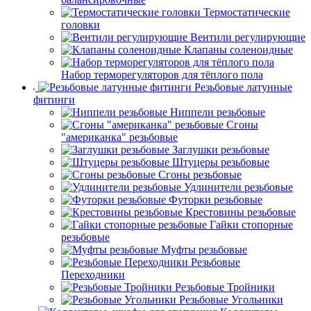
Термостатические
головки
Вентили регулирующие
Клапаны соленоидные
Набор терморегуляторов для тёплого пола
Резьбовые латунные
фитинги
Ниппели резьбовые
Сгоны
"американка" резьбовые
Заглушки резьбовые
Штуцеры резьбовые
Сгоны резьбовые
Удлинители резьбовые
Футорки резьбовые
Крестовины резьбовые
Гайки стопорные
резьбовые
Муфты резьбовые
Резьбовые
Переходники
Резьбовые Тройники
Резьбовые Угольники