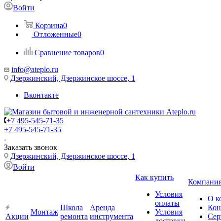
Войти
Корзина
0
Отложенные
0
Сравнение товаров
0
info@ateplo.ru
Дзержинский, Дзержинское шоссе, 1
Вконтакте
+7 495-545-71-35
+7 495-545-71-35
Заказать звонок
Дзержинский, Дзержинское шоссе, 1
Войти
Как купить
Компани
Условия
О к
оплаты
Школа
Аренда
Кон
Монтаж
Условия
Акции
ремонта
инструмента
Сер
доставки