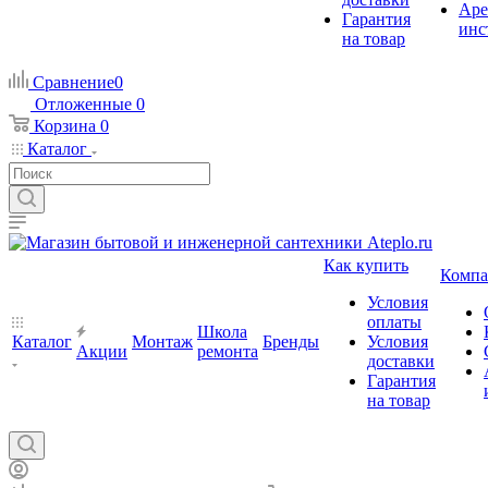
Аре
Гарантия
инс
на товар
Сравнение
0
Отложенные
0
Корзина
0
Каталог
Как купить
Компа
Условия
оплаты
Школа
Каталог
Монтаж
Бренды
Условия
Акции
ремонта
доставки
Гарантия
на товар