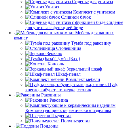
Сиденье для унитаза
Унитаз
Комплект с унитазом
Сливной бачок
Сиденье
для унитаза с функцией биде
Мебель для ванных
комнат
Тумба под раковину
Столешница
Зеркало
Тумба (База)
Консоль
Зеркальный шкаф
Шкаф-пенал
Комплект мебели
Пуф,
кресло, табурет, этажерка, столик
Раковины
Раковина
Комплектующие к керамическим изделиям
Пьедестал
Полупьедестал
Поддоны