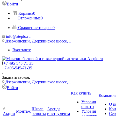
Войти
Корзина
0
Отложенные
0
Сравнение товаров
0
info@ateplo.ru
Дзержинский, Дзержинское шоссе, 1
Вконтакте
+7 495-545-71-35
+7 495-545-71-35
Заказать звонок
Дзержинский, Дзержинское шоссе, 1
Войти
Как купить
Компани
Условия
О к
оплаты
Школа
Аренда
Кон
Монтаж
Условия
Акции
ремонта
инструмента
Сер
доставки