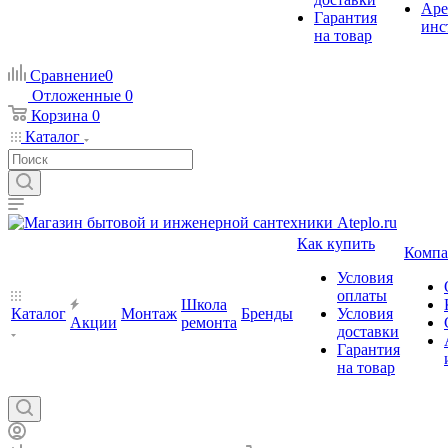
Аре
Гарантия
инс
на товар
Сравнение
0
Отложенные
0
Корзина
0
Каталог
Как купить
Компа
Условия
оплаты
Школа
Каталог
Монтаж
Бренды
Условия
Акции
ремонта
доставки
Гарантия
на товар