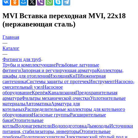
MVI Вставка переходная MVI, 22x18
(нержавеющая сталь)
Главная
—
Каталог
—
Фитинги для труб
Трубы и комплектующие
Резьбовые латунные
фитинги
Запорная и регулирующая арматура
Коллекторы,
шкафы для отопления
Изоляция
КиП
Инженерная
сантехника
Системы защиты от протечек
Инструмент
Насосно-
смесительный узел
Насосное
оборудование
Крепёж
Канализация
Предохранительная
арматура
Фильтры механической очистки
Уплотнительные
материалы
Автоматика
Арматура для
котельных
Распределительные коллекторы для котельного
оборудования
Насосные группы
Расширительные
баки
Отопительные
котлы
Водонагреватели
Водоподготовка
Дымоходы
Источники
питания, стабилизаторы, инверторы
Отопительные
приборы
Полотенцесушители
Электрический тёплый пол и