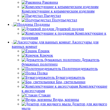
Раковина
Комплектующие к керамическим изделиям
Пьедестал
Полупьедестал
Поддоны
Душевой поддон
Комплектующие к
поддонам
Аксессуары для
ванных комнат
Ёршик
Крючок
Держатель
бумажных полотенец
Полотенцедержатель
Полка
Бумагодержатель
Бра, светильники
Комплектующие
к аксессуарам
Стакан
Ведра, корзины
Дозатор для жидкого
мыла