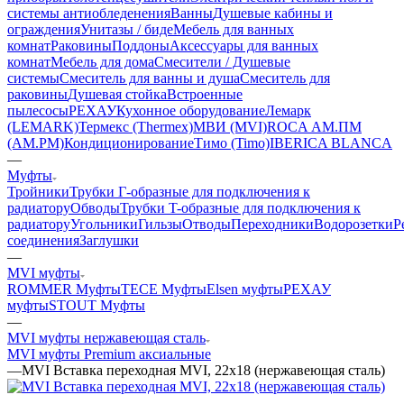
системы антиобледенения
Ванны
Душевые кабины и
ограждения
Унитазы / биде
Мебель для ванных
комнат
Раковины
Поддоны
Аксессуары для ванных
комнат
Мебель для дома
Смесители / Душевые
системы
Смеситель для ванны и душа
Смеситель для
раковины
Душевая стойка
Встроенные
пылесосы
РЕХАУ
Кухонное оборудование
Лемарк
(LEMARK)
Термекс (Thermex)
МВИ (MVI)
ROCA
АМ.ПМ
(AM.PM)
Кондиционирование
Тимо (Timo)
IBERICA BLANCA
—
Муфты
Тройники
Трубки Г-образные для подключения к
радиатору
Обводы
Трубки T-образные для подключения к
радиатору
Угольники
Гильзы
Отводы
Переходники
Водорозетки
Р
соединения
Заглушки
—
MVI муфты
ROMMER Муфты
TECE Муфты
Elsen муфты
РЕХАУ
муфты
STOUT Муфты
—
MVI муфты нержавеющая сталь
MVI муфты Premium аксиальные
—
MVI Вставка переходная MVI, 22x18 (нержавеющая сталь)