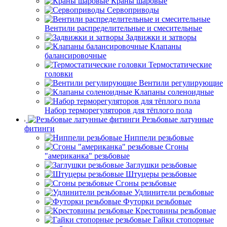
Краны шаровые
Сервоприводы
Вентили распределительные и смесительные
Задвижки и затворы
Клапаны
балансировочные
Термостатические
головки
Вентили регулирующие
Клапаны соленоидные
Набор терморегуляторов для тёплого пола
Резьбовые латунные
фитинги
Ниппели резьбовые
Сгоны
"американка" резьбовые
Заглушки резьбовые
Штуцеры резьбовые
Сгоны резьбовые
Удлинители резьбовые
Футорки резьбовые
Крестовины резьбовые
Гайки стопорные