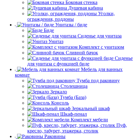
Боковая стенка
Душевая кабина
Уголки,
ограждения, поддоны
Унитазы / биде
Биде
Сиденье для унитаза
Унитаз
Комплект с унитазом
Сливной бачок
Сиденье
для унитаза с функцией биде
Мебель для ванных
комнат
Тумба под раковину
Столешница
Зеркало
Тумба (База)
Консоль
Зеркальный шкаф
Шкаф-пенал
Комплект мебели
Пуф,
кресло, табурет, этажерка, столик
Раковины