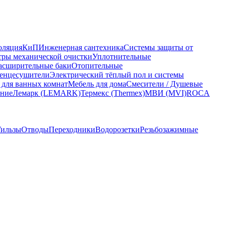
оляция
КиП
Инженерная сантехника
Системы защиты от
ры механической очистки
Уплотнительные
асширительные баки
Отопительные
енцесушители
Электрический тёплый пол и системы
 для ванных комнат
Мебель для дома
Смесители / Душевые
ание
Лемарк (LEMARK)
Термекс (Thermex)
МВИ (MVI)
ROCA
Гильзы
Отводы
Переходники
Водорозетки
Резьбозажимные