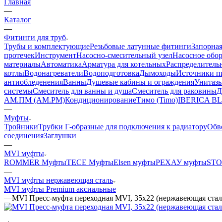
Главная
—
Каталог
—
Фитинги для труб
Трубы и комплектующие
Резьбовые латунные фитинги
Запорная
протечек
Инструмент
Насосно-смесительный узел
Насосное обо
материалы
Автоматика
Арматура для котельных
Распределитель
котлы
Водонагреватели
Водоподготовка
Дымоходы
Источники пи
антиобледенения
Ванны
Душевые кабины и ограждения
Унитазы
системы
Смеситель для ванны и душа
Смеситель для раковины
Д
АМ.ПМ (AM.PM)
Кондиционирование
Тимо (Timo)
IBERICA B
—
Муфты
Тройники
Трубки Г-образные для подключения к радиатору
Обв
соединения
Заглушки
—
MVI муфты
ROMMER Муфты
TECE Муфты
Elsen муфты
РЕХАУ муфты
STO
—
MVI муфты нержавеющая сталь
MVI муфты Premium аксиальные
—
MVI Пресс-муфта переходная MVI, 35х22 (нержавеющая стал