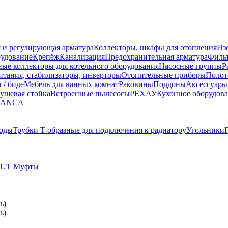
 и регулирующая арматура
Коллекторы, шкафы для отопления
Из
рудование
Крепёж
Канализация
Предохранительная арматура
Фильт
ные коллекторы для котельного оборудования
Насосные группы
Р
тания, стабилизаторы, инверторы
Отопительные приборы
Полот
 / биде
Мебель для ванных комнат
Раковины
Поддоны
Аксессуары
ушевая стойка
Встроенные пылесосы
РЕХАУ
Кухонное оборудов
LANCA
оды
Трубки T-образные для подключения к радиатору
Угольники
UT Муфты
ь)