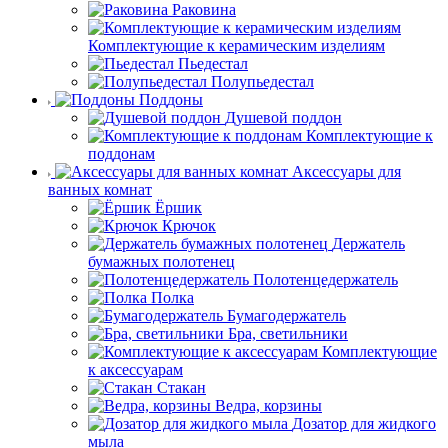
Раковина
Комплектующие к керамическим изделиям
Пьедестал
Полупьедестал
Поддоны
Душевой поддон
Комплектующие к
поддонам
Аксессуары для
ванных комнат
Ёршик
Крючок
Держатель
бумажных полотенец
Полотенцедержатель
Полка
Бумагодержатель
Бра, светильники
Комплектующие
к аксессуарам
Стакан
Ведра, корзины
Дозатор для жидкого
мыла