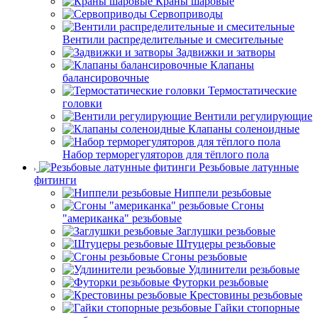
Краны шаровые
Сервоприводы
Вентили распределительные и смесительные
Задвижки и затворы
Клапаны
балансировочные
Термостатические
головки
Вентили регулирующие
Клапаны соленоидные
Набор терморегуляторов для тёплого пола
Резьбовые латунные
фитинги
Ниппели резьбовые
Сгоны
"американка" резьбовые
Заглушки резьбовые
Штуцеры резьбовые
Сгоны резьбовые
Удлинители резьбовые
Футорки резьбовые
Крестовины резьбовые
Гайки стопорные