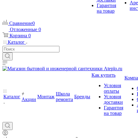
Аре
Гарантия
инс
на товар
Сравнение
0
Отложенные
0
Корзина
0
Каталог
Как купить
Компа
Условия
оплаты
Школа
Каталог
Монтаж
Бренды
Условия
Акции
ремонта
доставки
Гарантия
на товар