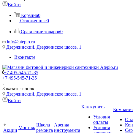
Войти
Корзина
0
Отложенные
0
Сравнение товаров
0
info@ateplo.ru
Дзержинский, Дзержинское шоссе, 1
Вконтакте
+7 495-545-71-35
+7 495-545-71-35
Заказать звонок
Дзержинский, Дзержинское шоссе, 1
Войти
Как купить
Компани
Условия
О к
оплаты
Школа
Аренда
Кон
Монтаж
Условия
Акции
ремонта
инструмента
Сер
доставки