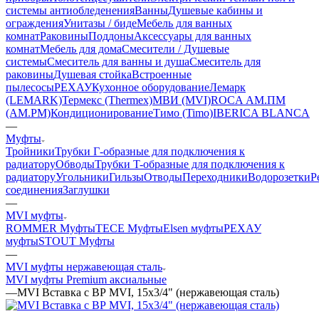
системы антиобледенения
Ванны
Душевые кабины и
ограждения
Унитазы / биде
Мебель для ванных
комнат
Раковины
Поддоны
Аксессуары для ванных
комнат
Мебель для дома
Смесители / Душевые
системы
Смеситель для ванны и душа
Смеситель для
раковины
Душевая стойка
Встроенные
пылесосы
РЕХАУ
Кухонное оборудование
Лемарк
(LEMARK)
Термекс (Thermex)
МВИ (MVI)
ROCA
АМ.ПМ
(AM.PM)
Кондиционирование
Тимо (Timo)
IBERICA BLANCA
—
Муфты
Тройники
Трубки Г-образные для подключения к
радиатору
Обводы
Трубки T-образные для подключения к
радиатору
Угольники
Гильзы
Отводы
Переходники
Водорозетки
Р
соединения
Заглушки
—
MVI муфты
ROMMER Муфты
TECE Муфты
Elsen муфты
РЕХАУ
муфты
STOUT Муфты
—
MVI муфты нержавеющая сталь
MVI муфты Premium аксиальные
—
MVI Вставка с ВР MVI, 15х3/4" (нержавеющая сталь)