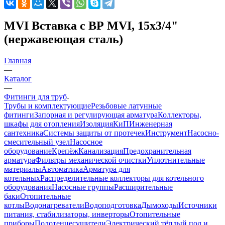
MVI Вставка с ВР MVI, 15х3/4"
(нержавеющая сталь)
Главная
—
Каталог
—
Фитинги для труб
Трубы и комплектующие
Резьбовые латунные
фитинги
Запорная и регулирующая арматура
Коллекторы,
шкафы для отопления
Изоляция
КиП
Инженерная
сантехника
Системы защиты от протечек
Инструмент
Насосно-
смесительный узел
Насосное
оборудование
Крепёж
Канализация
Предохранительная
арматура
Фильтры механической очистки
Уплотнительные
материалы
Автоматика
Арматура для
котельных
Распределительные коллекторы для котельного
оборудования
Насосные группы
Расширительные
баки
Отопительные
котлы
Водонагреватели
Водоподготовка
Дымоходы
Источники
питания, стабилизаторы, инверторы
Отопительные
приборы
Полотенцесушители
Электрический тёплый пол и