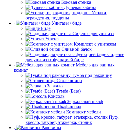
Боковая стенка
Душевая кабина
Уголки,
ограждения, поддоны
Унитазы / биде
Биде
Сиденье для унитаза
Унитаз
Комплект с унитазом
Сливной бачок
Сиденье
для унитаза с функцией биде
Мебель для ванных
комнат
Тумба под раковину
Столешница
Зеркало
Тумба (База)
Консоль
Зеркальный шкаф
Шкаф-пенал
Комплект мебели
Пуф,
кресло, табурет, этажерка, столик
Раковины