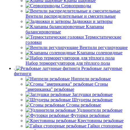
Краны шаровые
Сервоприводы
Вентили распределительные и смесительные
Задвижки и затворы
Клапаны
балансировочные
Термостатические
головки
Вентили регулирующие
Клапаны соленоидные
Набор терморегуляторов для тёплого пола
Резьбовые латунные
фитинги
Ниппели резьбовые
Сгоны
"американка" резьбовые
Заглушки резьбовые
Штуцеры резьбовые
Сгоны резьбовые
Удлинители резьбовые
Футорки резьбовые
Крестовины резьбовые
Гайки стопорные