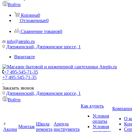
Войти
Корзина
0
Отложенные
0
Сравнение товаров
0
info@ateplo.ru
Дзержинский, Дзержинское шоссе, 1
Вконтакте
+7 495-545-71-35
+7 495-545-71-35
Заказать звонок
Дзержинский, Дзержинское шоссе, 1
Войти
Как купить
Компани
Условия
О к
оплаты
Школа
Аренда
Кон
Монтаж
Условия
Акции
ремонта
инструмента
Сер
доставки