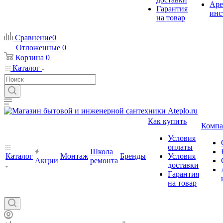
Аре
Гарантия
инс
на товар
Сравнение
0
Отложенные
0
Корзина
0
Каталог
Как купить
Компа
Условия
оплаты
Школа
Каталог
Монтаж
Бренды
Условия
Акции
ремонта
доставки
Гарантия
на товар