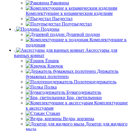
Раковина
Комплектующие к керамическим изделиям
Пьедестал
Полупьедестал
Поддоны
Душевой поддон
Комплектующие к
поддонам
Аксессуары для
ванных комнат
Ёршик
Крючок
Держатель
бумажных полотенец
Полотенцедержатель
Полка
Бумагодержатель
Бра, светильники
Комплектующие
к аксессуарам
Стакан
Ведра, корзины
Дозатор для жидкого
мыла