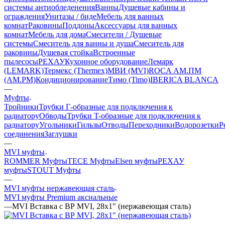
системы антиобледенения
Ванны
Душевые кабины и
ограждения
Унитазы / биде
Мебель для ванных
комнат
Раковины
Поддоны
Аксессуары для ванных
комнат
Мебель для дома
Смесители / Душевые
системы
Смеситель для ванны и душа
Смеситель для
раковины
Душевая стойка
Встроенные
пылесосы
РЕХАУ
Кухонное оборудование
Лемарк
(LEMARK)
Термекс (Thermex)
МВИ (MVI)
ROCA
АМ.ПМ
(AM.PM)
Кондиционирование
Тимо (Timo)
IBERICA BLANCA
—
Муфты
Тройники
Трубки Г-образные для подключения к
радиатору
Обводы
Трубки T-образные для подключения к
радиатору
Угольники
Гильзы
Отводы
Переходники
Водорозетки
Р
соединения
Заглушки
—
MVI муфты
ROMMER Муфты
TECE Муфты
Elsen муфты
РЕХАУ
муфты
STOUT Муфты
—
MVI муфты нержавеющая сталь
MVI муфты Premium аксиальные
—
MVI Вставка с ВР MVI, 28х1" (нержавеющая сталь)