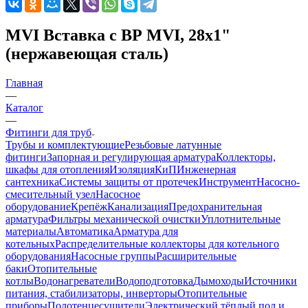
MVI Вставка с ВР MVI, 28х1"
(нержавеющая сталь)
Главная
—
Каталог
—
Фитинги для труб
Трубы и комплектующие
Резьбовые латунные
фитинги
Запорная и регулирующая арматура
Коллекторы,
шкафы для отопления
Изоляция
КиП
Инженерная
сантехника
Системы защиты от протечек
Инструмент
Насосно-
смесительный узел
Насосное
оборудование
Крепёж
Канализация
Предохранительная
арматура
Фильтры механической очистки
Уплотнительные
материалы
Автоматика
Арматура для
котельных
Распределительные коллекторы для котельного
оборудования
Насосные группы
Расширительные
баки
Отопительные
котлы
Водонагреватели
Водоподготовка
Дымоходы
Источники
питания, стабилизаторы, инверторы
Отопительные
приборы
Полотенцесушители
Электрический тёплый пол и