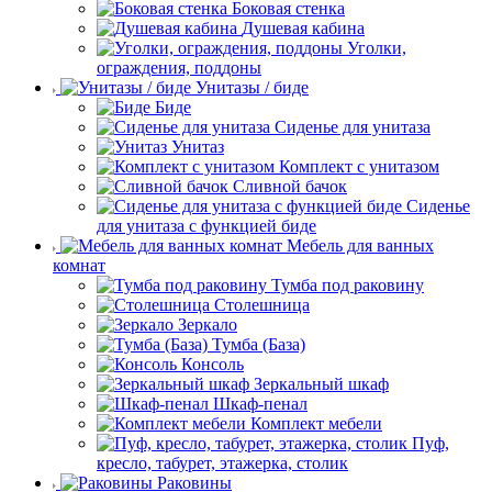
Боковая стенка
Душевая кабина
Уголки,
ограждения, поддоны
Унитазы / биде
Биде
Сиденье для унитаза
Унитаз
Комплект с унитазом
Сливной бачок
Сиденье
для унитаза с функцией биде
Мебель для ванных
комнат
Тумба под раковину
Столешница
Зеркало
Тумба (База)
Консоль
Зеркальный шкаф
Шкаф-пенал
Комплект мебели
Пуф,
кресло, табурет, этажерка, столик
Раковины